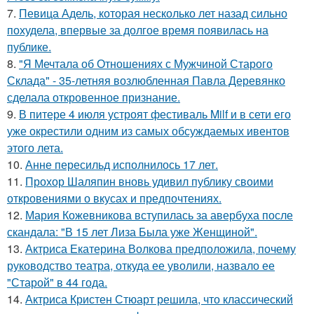
7.
Певица Адель, которая несколько лет назад сильно
похудела, впервые за долгое время появилась на
публике.
8.
"Я Мечтала об Отношениях с Мужчиной Старого
Склада" - 35-летняя возлюбленная Павла Деревянко
сделала откровенное признание.
9.
В питере 4 июля устроят фестиваль Milf и в сети его
уже окрестили одним из самых обсуждаемых ивентов
этого лета.
10.
Анне пересильд исполнилось 17 лет.
11.
Прохор Шаляпин вновь удивил публику своими
откровениями о вкусах и предпочтениях.
12.
Мария Кожевникова вступилась за авербуха после
скандала: "В 15 лет Лиза Была уже Женщиной".
13.
Актриса Екатерина Волкова предположила, почему
руководство театра, откуда ее уволили, назвало ее
"Старой" в 44 года.
14.
Актриса Кристен Стюарт решила, что классический