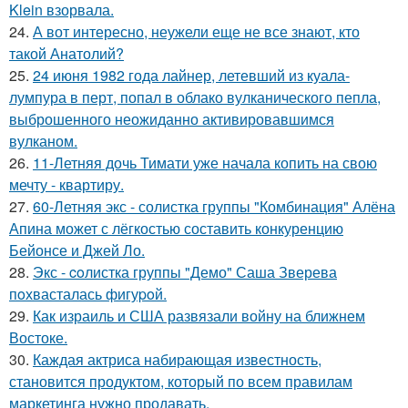
Klein взорвала.
24.
А вот интересно, неужели еще не все знают, кто
такой Анатолий?
25.
24 июня 1982 года лайнер, летевший из куала-
лумпура в перт, попал в облако вулканического пепла,
выброшенного неожиданно активировавшимся
вулканом.
26.
11-Летняя дочь Тимати уже начала копить на свою
мечту - квартиру.
27.
60-Летняя экс - солистка группы "Комбинация" Алёна
Апина может с лёгкостью составить конкуренцию
Бейонсе и Джей Ло.
28.
Экс - coлистка группы "Демо" Саша Зверева
пoхвасталась фигуpoй.
29.
Как израиль и США развязали войну на ближнем
Востоке.
30.
Каждая актриса набирающая известность,
становится продуктом, который по всем правилам
маркетинга нужно продавать.