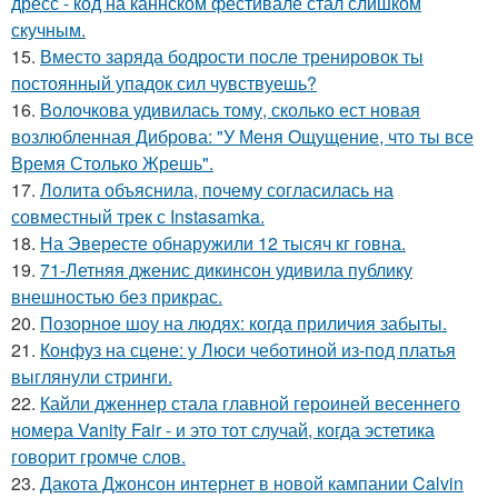
дресс - код на каннском фестивале стал слишком
скучным.
15.
Вместо заряда бодрости после тренировок ты
постоянный упадок сил чувствуешь?
16.
Волочкова удивилась тому, сколько ест новая
возлюбленная Диброва: "У Меня Ощущение, что ты все
Время Столько Жрешь".
17.
Лолита объяснила, почему согласилась на
совместный трек с Instasamka.
18.
На Эвересте обнаружили 12 тысяч кг говна.
19.
71-Летняя дженис дикинсон удивила публику
внешностью без прикрас.
20.
Позорное шоу на людях: когда приличия забыты.
21.
Конфуз на сцене: у Люси чеботиной из-под платья
выглянули стринги.
22.
Кайли дженнер стала главной героиней весеннего
номера Vanity Fair - и это тот случай, когда эстетика
говорит громче слов.
23.
Дакота Джонсон интернет в новой кампании Calvin