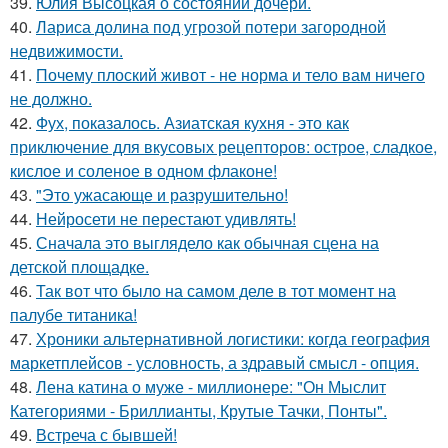
39.
Юлия Высоцкая о состоянии дочери.
40.
Лариса долина под угрозой потери загородной
недвижимости.
41.
Почему плоский живот - не норма и тело вам ничего
не должно.
42.
Фух, показалось. Азиатская кухня - это как
приключение для вкусовых рецепторов: острое, сладкое,
кислое и соленое в одном флаконе!
43.
"Это ужасающе и разрушительно!
44.
Нейросети не перестают удивлять!
45.
Сначала это выглядело как обычная сцена на
детской площадке.
46.
Так вот что было на самом деле в тот момент на
палубе титаника!
47.
Хроники альтернативной логистики: когда география
маркетплейсов - условность, а здравый смысл - опция.
48.
Лена катина о муже - миллионере: "Он Мыслит
Категориями - Бриллианты, Крутые Тачки, Понты".
49.
Встреча с бывшей!