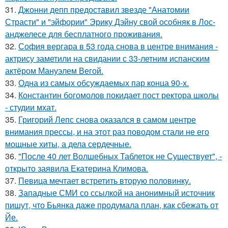
31.
Джонни депп предоставил звезде "Анатомии
Страсти" и "эйфории" Эрику Дэйну свой особняк в Лос-
анджелесе для бесплатного проживания.
32.
София вергара в 53 года снова в центре внимания -
актрису заметили на свидании с 33-летним испанским
актёром Мануэлем Вегой.
33.
Одна из самых обсуждаемых пар конца 90-х.
34.
Константин богомолов покидает пост ректора школы
- студии мхат.
35.
Григорий Лепс снова оказался в самом центре
внимания прессы, и на этот раз поводом стали не его
мощные хиты, а дела сердечные.
36.
"После 40 лет Волшебных Таблеток не Существует", -
открыто заявила Екатерина Климова.
37.
Певица мечтает встретить вторую половинку.
38.
Западные СМИ со ссылкой на анонимный источник
пишут, что Бьянка даже продумала план, как сбежать от
Йе.