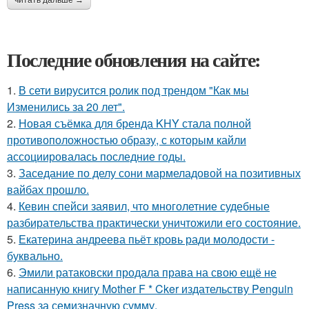
читать дальше →
Последние обновления на сайте:
1.
В сети вирусится ролик под трендом "Как мы
Изменились за 20 лет".
2.
Новая съёмка для бренда KHY стала полной
противоположностью образу, с которым кайли
ассоциировалась последние годы.
3.
Заседание по делу сони мармеладовой на позитивных
вайбах прошло.
4.
Кевин спейси заявил, что многолетние судебные
разбирательства практически уничтожили его состояние.
5.
Екатерина андреева пьёт кровь ради молодости -
буквально.
6.
Эмили ратаковски продала права на свою ещё не
написанную книгу Mother F * Cker издательству Penguin
Press за семизначную сумму.