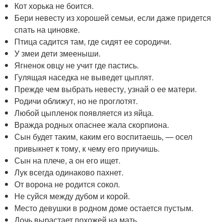
Кот хорька не боится.
Бери невесту из хорошей семьи, если даже придется
спать на циновке.
Птица садится там, где сидят ее сородичи.
У змеи дети змееныши.
Ягненок овцу не учит где пастись.
Гулящая наседка не выведет цыплят.
Прежде чем выбрать невесту, узнай о ее матери.
Родичи оближут, но не проглотят.
Любой цыпленок появляется из яйца.
Вражда родных опаснее жала скорпиона.
Сын будет таким, каким его воспитаешь, — осел
привыкнет к тому, к чему его приучишь.
Сын на плече, а он его ищет.
Лук всегда одинаково пахнет.
От ворона не родится сокол.
Не суйся между дубом и корой.
Место девушки в родном доме остается пустым.
Дочь вырастает похожей на мать.