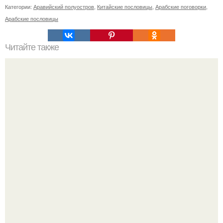
Категории:
Аравийский полуостров
,
Китайские пословицы
,
Арабские поговорки
,
Арабские пословицы
Читайте также
Алла пугачева встретила рабочую неделю в спортзале.