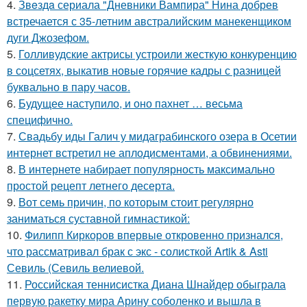
4.
Звeздa сериала "Дневники Вампира" Нина добрев
встречается с 35-летним австралийским манекенщиком
дуги Джозефом.
5.
Голливудские актрисы устроили жесткую конкуренцию
в соцсетях, выкатив новые горячие кадры с разницей
буквально в пару часов.
6.
Будущее наступило, и оно пахнет … весьма
специфично.
7.
Свадьбу иды Галич у мидаграбинского озера в Осетии
интернет встретил не аплодисментами, а обвинениями.
8.
В интернете набирает популярность максимально
простой рецепт летнего десерта.
9.
Вот семь причин, по которым стоит регулярно
заниматься суставной гимнастикой:
10.
Филипп Киркоров впервые откровенно признался,
что рассматривал брак с экс - солисткой Artik & Asti
Севиль (Севиль велиевой.
11.
Российская теннисистка Диана Шнайдер обыграла
первую ракетку мира Арину соболенко и вышла в