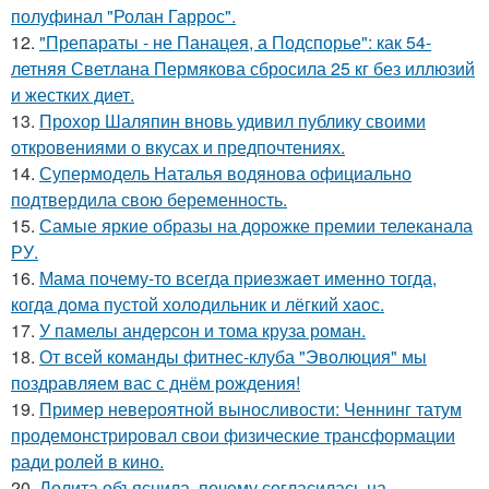
полуфинал "Ролан Гаррос".
12.
"Препараты - не Панацея, а Подспорье": как 54-
летняя Светлана Пермякова сбросила 25 кг без иллюзий
и жестких диет.
13.
Прохор Шаляпин вновь удивил публику своими
откровениями о вкусах и предпочтениях.
14.
Супермодель Наталья водянова официально
подтвердила свою беременность.
15.
Самые яркие образы на дорожке премии телеканала
РУ.
16.
Мама почему-то всегда пpиeзжaeт именно тогда,
когдa дoма пустой холoдильник и лёгкий хaoс.
17.
У памелы андерсон и тома круза роман.
18.
От всей команды фитнес-клуба "Эволюция" мы
поздравляем вас с днём рождения!
19.
Пример невероятной выносливости: Ченнинг татум
продемонстрировал свои физические трансформации
ради ролей в кино.
20.
Лолита объяснила, почему согласилась на