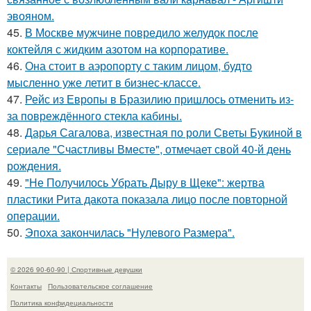
эвояном.
45.
В Москве мужчине повредило желудок после
коктейля с жидким азотом на корпоративе.
46.
Она стоит в аэропорту с таким лицом, будто
мысленно уже летит в бизнес-классе.
47.
Рейс из Европы в Бразилию пришлось отменить из-
за повреждённого стекла кабины.
48.
Дарья Сагалова, известная по роли Светы Букиной в
сериале "Счастливы Вместе", отмечает свой 40-й день
рождения.
49.
"Не Получилось Убрать Дыру в Щеке": жертва
пластики Рита дакота показала лицо после повторной
операции.
50.
Эпоха закончилась "Нулевого Размера".
© 2026 90-60-90 | Спортивные девушки
Контакты
Пользовательское соглашение
Политика конфидециальности