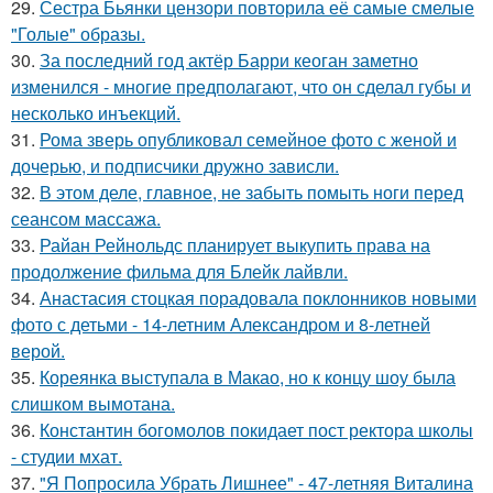
29.
Сестра Бьянки цензори повторила её самые смелые
"Голые" образы.
30.
За последний год актёр Барри кеоган заметно
изменился - многие предполагают, что он сделал губы и
несколько инъекций.
31.
Рома зверь опубликовал семейное фото с женой и
дочерью, и подписчики дружно зависли.
32.
В этом деле, главное, не забыть помыть ноги перед
сеансом массажа.
33.
Райан Рейнольдс планирует выкупить права на
продолжение фильма для Блейк лайвли.
34.
Анастасия стоцкая порадовала поклонников новыми
фото с детьми - 14-летним Александром и 8-летней
верой.
35.
Кореянка выступала в Макао, но к концу шоу была
слишком вымотана.
36.
Константин богомолов покидает пост ректора школы
- студии мхат.
37.
"Я Попросила Убрать Лишнее" - 47-летняя Виталина