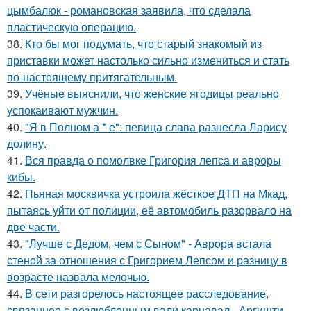
цымбалюк - романовская заявила, что сделала
пластическую операцию.
38.
Кто бы мог подумать, что старый знакомый из
приставки может настолько сильно измениться и стать
по-настоящему притягательным.
39.
Учёные выяснили, что женские ягодицы реально
успокаивают мужчин.
40.
"Я в Полном а * е": певица слава разнесла Ларису
долину.
41.
Вся правда о помолвке Григория лепса и авроры
кибы.
42.
Пьяная москвичка устроила жёсткое ДТП на Мкад,
пытаясь уйти от полиции, её автомобиль разорвало на
две части.
43.
"Лучше с Дедом, чем с Сыном" - Аврора встала
стеной за отношения с Григорием Лепсом и разницу в
возрасте назвала мелочью.
44.
В сети разгорелось настоящее расследование,
связанное с возлюбленным вали карнавал - Аргишти