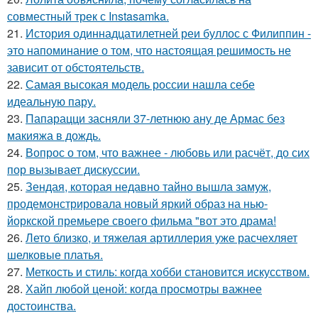
совместный трек с Instasamka.
21.
История одиннадцатилетней реи буллос с Филиппин -
это напоминание о том, что настоящая решимость не
зависит от обстоятельств.
22.
Самая высокая модель россии нашла себе
идеальную пару.
23.
Папарацци засняли 37-летнюю ану де Армас без
макияжа в дождь.
24.
Вопрос о том, что важнее - любовь или расчёт, до сих
пор вызывает дискуссии.
25.
Зендая, которая недавно тайно вышла замуж,
продемонстрировала новый яркий образ на нью-
йоркской премьере своего фильма "вот это драма!
26.
Лето близко, и тяжелая артиллерия уже расчехляет
шелковые платья.
27.
Меткость и стиль: когда хобби становится искусством.
28.
Хайп любой ценой: когда просмотры важнее
достоинства.