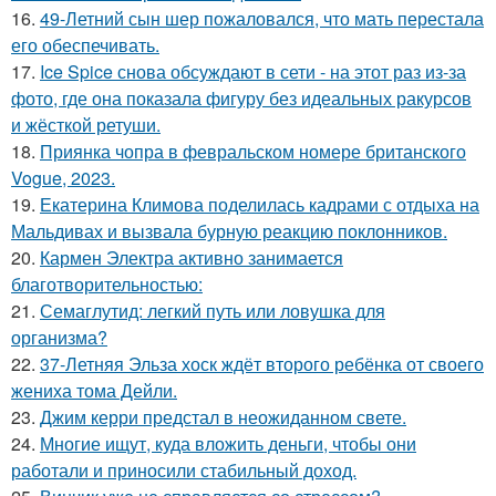
16.
49-Летний сын шер пожаловался, что мать перестала
его обеспечивать.
17.
Ice Spice снова обсуждают в сети - на этот раз из-за
фото, где она показала фигуру без идеальных ракурсов
и жёсткой ретуши.
18.
Приянка чопра в февральском номере британского
Vogue, 2023.
19.
Екатерина Климова поделилась кадрами с отдыха на
Мальдивах и вызвала бурную реакцию поклонников.
20.
Кармен Электра активно занимается
благотворительностью:
21.
Семаглутид: легкий путь или ловушка для
организма?
22.
37-Летняя Эльза хоск ждёт второго ребёнка от своего
жениха тома Дейли.
23.
Джим керри предстал в неожиданном свете.
24.
Многие ищут, куда вложить деньги, чтобы они
работали и приносили стабильный доход.