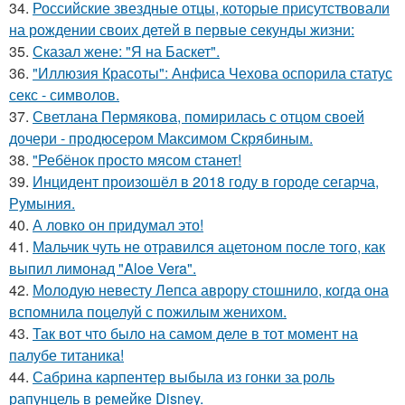
34.
Российские звездные отцы, которые присутствовали
на рождении своих детей в первые секунды жизни:
35.
Сказал жене: "Я на Баскет".
36.
"Иллюзия Красоты": Анфиса Чехова оспорила статус
секс - символов.
37.
Светлана Пермякова, помирилась с отцом своей
дочери - продюсером Максимом Скрябиным.
38.
"Ребёнок просто мясом станет!
39.
Инцидент произошёл в 2018 году в городе сегарча,
Румыния.
40.
А ловко он придумал это!
41.
Мальчик чуть не отравился ацетоном после того, как
выпил лимонад "Aloe Vera".
42.
Молодую невесту Лепса аврору стошнило, когда она
вспомнила поцелуй с пожилым женихом.
43.
Так вот что было на самом деле в тот момент на
палубе титаника!
44.
Сабрина карпентер выбыла из гонки за роль
рапунцель в ремейке Disney.