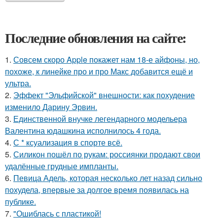
Последние обновления на сайте:
1.
Совсем скоро Apple покажет нам 18-е айфоны, но,
похоже, к линейке про и про Макс добавится ещё и
ультра.
2.
Эффект "Эльфийской" внешности: как похудение
изменило Дарину Эрвин.
3.
Единственной внучке легендарного модельера
Валентина юдашкина исполнилось 4 года.
4.
С * ксуализация в спорте всё.
5.
Силикон пошёл по рукам: россиянки продают свои
удалённые грудные импланты.
6.
Певица Адель, которая несколько лет назад сильно
похудела, впервые за долгое время появилась на
публике.
7.
"Ошиблась с пластикой!