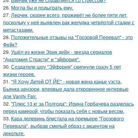
25.
Винчик уже не справляется со стрессом?
26.
Могла бы и подыграть ему.
27.
Лерчек, скорее всего, проживёт не более пяти лет,
поскольку у неё выявлен рак желудка четвёртой стадии с
метастазами.
28.
Положительные отзывы на "Грозовой Перевал" - это
Фейк?
29.
Ушёл из жизни Эрик дейн - звезда сериалов
"Анатомия Страсти" и "эйфория".
30.
Создатели шоу "Эйфория" скипнули сразу 5 лет
жизни героев.
31.
"Я Хочу Детей ОТ ЙЕ" - новая жена канье уэста,
Бьянка цензори, впервые дала откровенное интервью
для Vanity Fair.
32.
"Плюс 13 кг за Полгода": Ирина Горбачева разделась
перед камерой, чтобы показать себя с новым весом.
33.
Кара делевинь блистала на премьере "Грозового
Перевала", выбрав смелый образ с акцентом на
декольте.