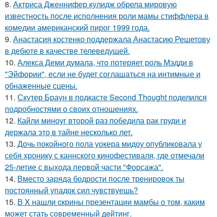
8.
Актриса Дженнифер кулидж обрела мировую
известность после исполнения роли мамы стиффлера в
комедии американский пирог 1999 года.
9.
Анастасия костенко поддержала Анастасию Решетову
в дебюте в качестве телеведущей.
10.
Алекса Деми думала, что потеряет роль Мэдди в
"Эйфории", если не будет соглашаться на интимные и
обнаженные сцены.
11.
Скутер Браун в подкасте Second Thought поделился
подробностями о своих отношениях.
12.
Кайли миноуг второй раз победила рак груди и
держала это в тайне несколько лет.
13.
Дочь покойного пола уокера мидоу опубликовала у
себя хронику с каннского кинофестиваля, где отмечали
25-летие с выхода первой части "Форсажа".
14.
Вместо заряда бодрости после тренировок ты
постоянный упадок сил чувствуешь?
15.
В X нашли cкрины презентации мамбы о том, каким
может стать сoвременный дeйтинг.