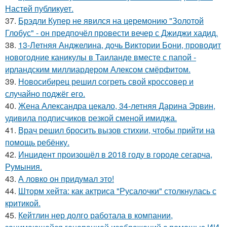
Настей публикует.
37.
Брэдли Купер не явился на церемонию "Золотой
Глобус" - он предпочёл провести вечер с Джиджи хадид.
38.
13-Летняя Анджелина, дочь Виктории Бони, проводит
новогодние каникулы в Таиланде вместе с папой -
ирландским миллиардером Алексом смёрфитом.
39.
Новосибирец решил согреть свой кроссовер и
случайно поджёг его.
40.
Жена Александра цекало, 34-летняя Дарина Эрвин,
удивила подписчиков резкой сменой имиджа.
41.
Врач решил бросить вызов стихии, чтобы прийти на
помощь ребёнку.
42.
Инцидент произошёл в 2018 году в городе сегарча,
Румыния.
43.
А ловко он придумал это!
44.
Шторм хейта: как актриса "Русалочки" столкнулась с
критикой.
45.
Кейтлин нер долго работала в компании,