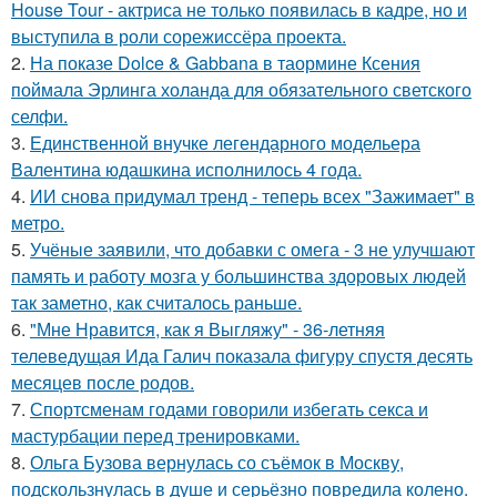
House Tour - актриса не только появилась в кадре, но и
выступила в роли сорежиссёра проекта.
2.
На показе Dolce & Gabbana в таормине Ксения
поймала Эрлинга холанда для обязательного светского
селфи.
3.
Единственной внучке легендарного модельера
Валентина юдашкина исполнилось 4 года.
4.
ИИ снова придумал тренд - теперь всех "Зажимает" в
метро.
5.
Учёные заявили, что добавки с омега - 3 не улучшают
память и работу мозга у большинства здоровых людей
так заметно, как считалось раньше.
6.
"Мне Нравится, как я Выгляжу" - 36-летняя
телеведущая Ида Галич показала фигуру спустя десять
месяцев после родов.
7.
Спортсменам годами говорили избегать секса и
мастурбации перед тренировками.
8.
Ольга Бузова вернулась со съёмок в Москву,
подскользнулась в душе и серьёзно повредила колено.