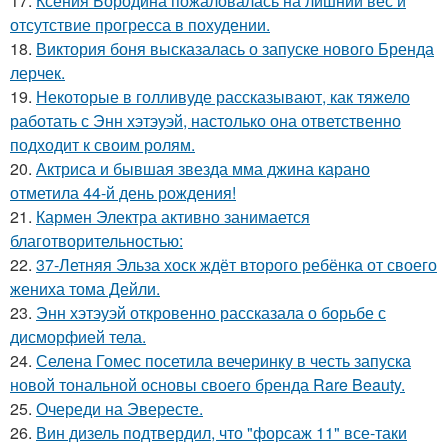
17.
Ксения Бородина пожаловалась на лишний вес и
отсутствие прогресса в похудении.
18.
Виктория боня высказалась о запуске нового Бренда
лерчек.
19.
Некоторые в голливуде рассказывают, как тяжело
работать с Энн хэтэуэй, настолько она ответственно
подходит к своим ролям.
20.
Актриса и бывшая звезда мма джина карано
отметила 44-й день рождения!
21.
Кармен Электра активно занимается
благотворительностью:
22.
37-Летняя Эльза хоск ждёт второго ребёнка от своего
жениха тома Дейли.
23.
Энн хэтэуэй откровенно рассказала о борьбе с
дисморфией тела.
24.
Селена Гомес посетила вечеринку в честь запуска
новой тональной основы своего бренда Rare Beauty.
25.
Очереди на Эвересте.
26.
Вин дизель подтвердил, что "форсаж 11" все-таки