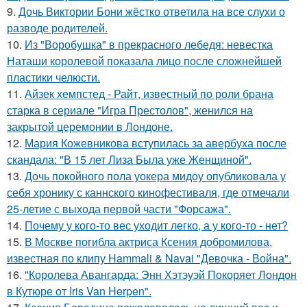
9.
Дочь Виктории Бони жёстко ответила на все слухи о
разводе родителей.
10.
Из "Воробушка" в прекрасного лебедя: невестка
Наташи королевой показала лицо после сложнейшей
пластики челюсти.
11.
Айзек хемпстед - Райт, известный по роли брана
старка в сериале "Игра Престолов", женился на
закрытой церемонии в Лондоне.
12.
Мария Кожевникова вступилась за авербуха после
скандала: "В 15 лет Лиза Была уже Женщиной".
13.
Дочь покойного пола уокера мидоу опубликовала у
себя хронику с каннского кинофестиваля, где отмечали
25-летие с выхода первой части "Форсажа".
14.
Почему у кого-то вес уходит легко, а у кого-то - нет?
15.
В Москве погибла актриса Ксения добромилова,
известная по клипу Hammali & Navai "Девочка - Война".
16.
"Королева Авангарда: Энн Хэтэуэй Покоряет Лондон
в Кутюре от Iris Van Herpen".