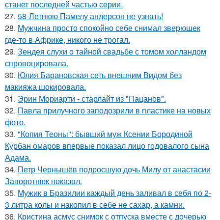
станет последней частью серии.
27.
58-Летнюю Памелу андерсон не узнать!
28.
Мужчина просто спокойно себе снимал зверюшек
где-то в Африке, никого не трогал.
29.
Зендея слухи о тайной свадьбе с томом холландом
спровоцировала.
30.
Юлия Барановская сеть внешним Видом без
макияжа шокировала.
31.
Эрин Мориарти - старлайт из "Пацанов".
32.
Павла прилучного заподозрили в пластике на новых
фото.
33.
"Копия Теоны": бывший муж Ксении Бородиной
Курбан омаров впервые показал лицо годовалого сына
Адама.
34.
Петр Чернышёв подросшую дочь Милу от анастасии
Заворотнюк показал.
35.
Мужик в Бразилии каждый день заливал в себя по 2-
3 литра колы и накопил в себе не сахар, а камни.
36.
Кристина асмус снимок с отпуска вместе с дочерью