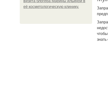
визита блогера Марины ильиной в
её косметологическую клинику.
Запра
предп
Запра
недос
чтобы
знать