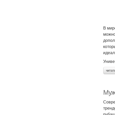
В мир
можно
допол
котор
идеал
Униве
читат
Муж
Совре
тренд
рубаш