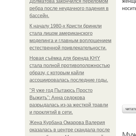
женщи
Долматова закончился переломом
носит
ребра после неудачного падения в
бассейн.
К началу 1980-х Кристи бринкли
стала лицом американского
моделинга и главным воплощением
естественной привлекательности.
Новая съёмка для бренда KHY
стала полной противоположностью
образу, с которым кайли
ассоциировалась последние годы.
"Я уже год Пытаюсь Просто
Выжить": Анна седокова
разрыдалась из-за жесткой травли
читат
и проклятий в сети.
Жена Курбана Омарова Валерия
оказалась в центре скандала после
Муж