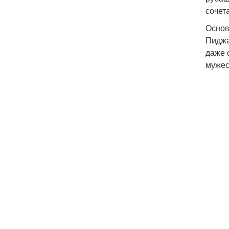
сочет
Основ
Пиджа
даже 
мужес