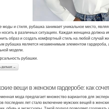
е моды и стиля, рубашка занимает уникальное место, явля
 носить в различных ситуациях. Каждая женщина должна и
нить образ и создать комфортный стиль на любой случай жи
ым рубашка является незаменимым элементом гардероба, а
ьной модели.
рсальность рубашки.
ь дальше →
ские вещи в женском гардеробе: как соче
менная мода предлагает множество вариантов для экспер
ов последних лет стало включение мужских вещей в женский
ки, обувь и аксессуары. Такой подход позволяет создавать