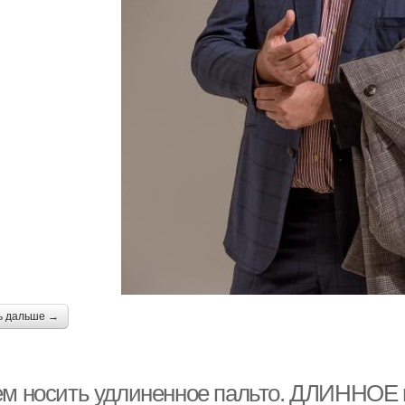
ь дальше →
ем носить удлиненное пальто. ДЛИННОЕ п