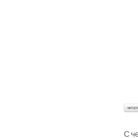
читат
С ч