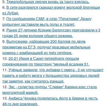
5.
Тяжелобольная лерчек вновь за танго взялась.
6.
В сети разгорелся скандал вокруг молодой блогерши
из Дубая.
7.
По сообщениям СМИ, в сизо "Печатники" Диану
шурыгину заставили мыть полы и туалет.
8.
Ранее 27-летнюю Ксению Белоусову приговорили к 3
годам 25 дням колонии общего режима.
9.
Выпускники, набравшие 200 баллов по двум
предметам на ЕГЭ, получат красивые мобильные
номера с комбинацией из трёх пятёрок.
10.
20-21 Июня в Санкт-петербурге прошли
соревнования по триатлону "медный всадник 51.
11.
Учёные заявили, что добавки с омега - 3 не улучшают
память и работу мозга у большинства здоровых людей
так заметно, как считалось раньше.
12.
Экс - солистка группы "Сливки" Карина кокс стала
многодетной мамой.
13.
Анфиса Чехова поделилась фото в бикини в честь
48-го дня рождения.