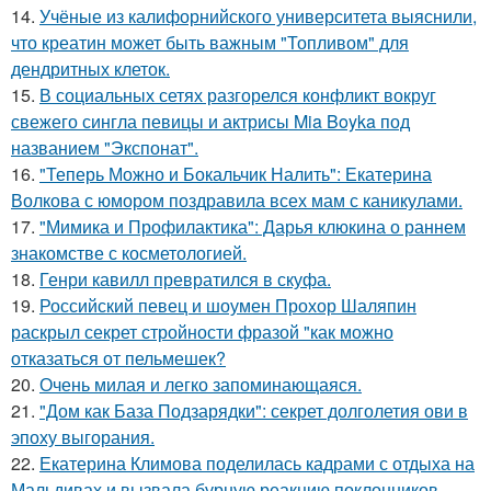
14.
Учёные из калифорнийского университета выяснили,
что креатин может быть важным "Топливом" для
дендритных клеток.
15.
В социальных сетях разгорелся конфликт вокруг
свежего сингла певицы и актрисы Mia Boyka под
названием "Экспонат".
16.
"Теперь Можно и Бокальчик Налить": Екатерина
Волкова с юмором поздравила всех мам с каникулами.
17.
"Мимика и Профилактика": Дарья клюкина о раннем
знакомстве с косметологией.
18.
Генри кавилл превратился в скуфа.
19.
Российский певец и шоумен Прохор Шаляпин
раскрыл секрет стройности фразой "как можно
отказаться от пельмешек?
20.
Очень милая и легко запоминающаяся.
21.
"Дом как База Подзарядки": секрет долголетия ови в
эпоху выгорания.
22.
Екатерина Климова поделилась кадрами с отдыха на
Мальдивах и вызвала бурную реакцию поклонников.