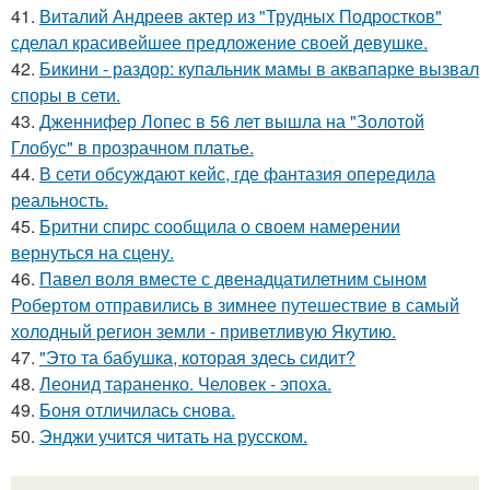
41.
Виталий Андреев актер из "Трудных Подростков"
сделал красивейшее предложение своей девушке.
42.
Бикини - раздор: купальник мамы в аквапарке вызвал
споры в сети.
43.
Дженнифер Лопес в 56 лет вышла на "Золотой
Глобус" в прозрачном платье.
44.
В сети обсуждают кейс, где фантазия опередила
реальность.
45.
Бритни спирс сообщила о своем намерении
вернуться на сцену.
46.
Павел воля вместе с двенадцатилетним сыном
Робертом отправились в зимнее путешествие в самый
холодный регион земли - приветливую Якутию.
47.
"Это та бабушка, которая здесь сидит?
48.
Леонид тараненко. Человек - эпоха.
49.
Боня отличилась снова.
50.
Энджи учится читать на русском.