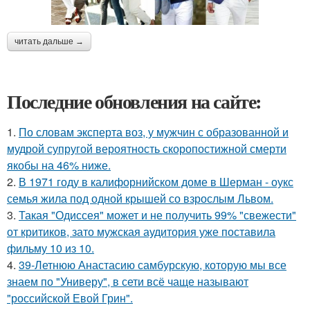
читать дальше →
Последние обновления на сайте:
1.
По словам эксперта воз, у мужчин с образованной и
мудрой супругой вероятность скоропостижной смерти
якобы на 46% ниже.
2.
В 1971 году в калифорнийском доме в Шерман - оукс
семья жила под одной крышей со взрослым Львом.
3.
Такая "Одиссея" может и не получить 99% "свежести"
от критиков, зато мужская аудитория уже поставила
фильму 10 из 10.
4.
39-Летнюю Анастасию самбурскую, которую мы все
знаем по "Универу", в сети всё чаще называют
"российской Евой Грин".