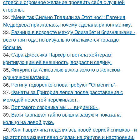
стресс и огромное желание проявить себя с лучшей
стороны.
32.
"Меня так Сильно Травили за Этот нос": Евгения
Медведева призналась, почему сделала ринопластику.
33.
Разница в возрасте между Элизабет и близняшками -
всего три года, но визуально она кажется гораздо
больше.
34.
Сара Джессика Паркер ответила хейтерам,
критикующим её внешность, возраст и седину.
35.
Фигуристка Алиса лью взяла золото в женском
одиночном катании.
36.
Регину тодоренко снова требуют "Отменить".
37.
Фанаты за Григория лепса после расставания с
молодой невестой переживают.
38.
Вот такого озорника мы … видим 85-.
39.
Валя карнавал тайно вышла замуж и показала
кольцо на левой руке.
40.
Юля Гаврилина поделилась новой серией снимков - и
на этот раз акцент явно сделан на фигуре и настроении.