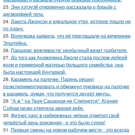
23.
Энн хэтэуэй откровенно рассказала о борьбе с
дисморфией тела.
24.
Дакота Джонсон и идеальное утро, которое пошло не
по плану.
25.
Волочкова заявила, что её приглашали на вечеринки
Эпштейна.
26.
Парадокс вежливости: необычный визит грабителя.
27.
До того как Анджелина Джоли стала послом доброй
воли и примерной матерью большого семейства, она
была настоящей бунтаркой.
28.
Карамель на палочке. Парень решил
поэкспериментировать и обмакнул луковицу на палочке
в карамель, думая, что получится десерт мечты.
29.
"А ж * па Твоя Сахарная не Слипнется": Ксения
Собчак резко ответила авроре кибе.
30.
Фитнес хаус в набережных челнах отметил свой
четвёртый день рождения - и это было супер!
31.
Первые смены на новом рабочем месте - это всегда