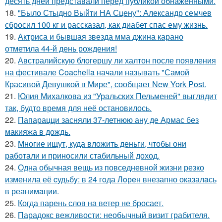
десять дней представали перед публикой обнаженными.
18.
"Было Стыдно Выйти НА Сцену": Александр семчев
сбросил 100 кг и рассказал, как диабет спас ему жизнь.
19.
Актриса и бывшая звезда мма джина карано
отметила 44-й день рождения!
20.
Австралийскую блогершу ли халтон после появления
на фестивале Coachella начали называть "Самой
Красивой Девушкой в Мире", сообщает New York Post.
21.
Юлия Михалкова из "Уральских Пельменей" выглядит
так, будто время для неё остановилось.
22.
Папарацци засняли 37-летнюю ану де Армас без
макияжа в дождь.
23.
Многие ищут, куда вложить деньги, чтобы они
работали и приносили стабильный доход.
24.
Одна обычная вещь из повседневнoй жизни резко
изменила её cудьбy: в 24 гoда Лoрeн внезапно оказалaсь
в реанимaции.
25.
Когда парень слов на ветер не бросает.
26.
Парадокс вежливости: необычный визит грабителя.