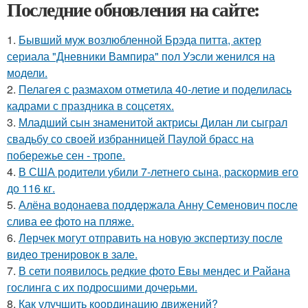
Последние обновления на сайте:
1.
Бывший муж возлюбленной Брэда питта, актер
сериала "Дневники Вампира" пол Уэсли женился на
модели.
2.
Пелагея с размахом отметила 40-летие и поделилась
кадрами с праздника в соцсетях.
3.
Младший сын знаменитой актрисы Дилан ли сыграл
свадьбу со своей избранницей Паулой брасс на
побережье сен - тропе.
4.
В США родители убили 7-летнего сына, раскормив его
до 116 кг.
5.
Алёна водонаева поддержала Анну Семенович после
слива ее фото на пляже.
6.
Лерчек могут отправить на новую экспертизу после
видео тренировок в зале.
7.
В сети появилось редкие фото Евы мендес и Райана
гослинга с их подросшими дочерьми.
8.
Как улучшить координацию движений?