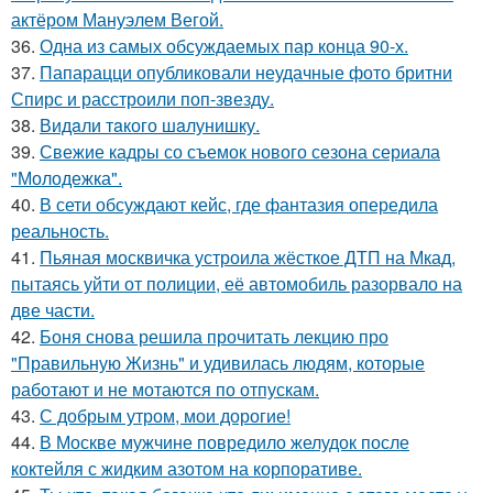
актёром Мануэлем Вегой.
36.
Одна из самых обсуждаемых пар конца 90-х.
37.
Папарацци опубликовали неудачные фото бритни
Спирс и расстроили поп-звезду.
38.
Видaли тaкого шaлунишку.
39.
Свежие кадры со съемок нового сезона сериала
"Молодежка".
40.
В сети обсуждают кейс, где фантазия опередила
реальность.
41.
Пьяная москвичка устроила жёсткое ДТП на Мкад,
пытаясь уйти от полиции, её автомобиль разорвало на
две части.
42.
Боня снова решила прочитать лекцию про
"Правильную Жизнь" и удивилась людям, которые
работают и не мотаются по отпускам.
43.
С добрым утром, мои дорогие!
44.
В Москве мужчине повредило желудок после
коктейля с жидким азотом на корпоративе.