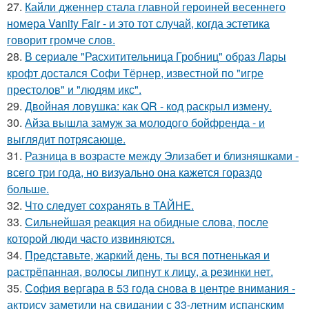
27.
Кайли дженнер стала главной героиней весеннего
номера Vanity Fair - и это тот случай, когда эстетика
говорит громче слов.
28.
В сериале "Расхитительница Гробниц" образ Лары
крофт достался Софи Тёрнер, известной по "игре
престолов" и "людям икс".
29.
Двойная ловушка: как QR - код раскрыл измену.
30.
Айза вышла замуж за молодого бойфренда - и
выглядит потрясающе.
31.
Разница в возрасте между Элизабет и близняшками -
всего три года, но визуально она кажется гораздо
больше.
32.
Что следует сохранять в ТАЙНЕ.
33.
Сильнейшая реакция на обидные слова, после
которой люди часто извиняются.
34.
Представьте, жаркий день, ты вся потненькая и
растрёпанная, волосы липнут к лицу, а резинки нет.
35.
София вергара в 53 года снова в центре внимания -
актрису заметили на свидании с 33-летним испанским