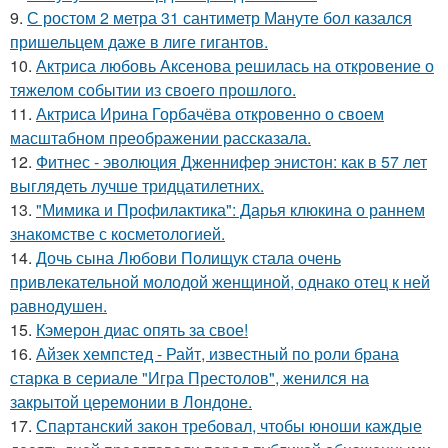
9.
С ростом 2 метра 31 сантиметр Мануте бол казался
пришельцем даже в лиге гигантов.
10.
Актриса любовь Аксенова решилась на откровение о
тяжелом событии из своего прошлого.
11.
Актриса Ирина Горбачёва откровенно о своем
масштабном преображении рассказала.
12.
Фитнес - эволюция Дженнифер энистон: как в 57 лет
выглядеть лучше тридцатилетних.
13.
"Мимика и Профилактика": Дарья клюкина о раннем
знакомстве с косметологией.
14.
Дочь сына Любови Полищук стала очень
привлекательной молодой женщиной, однако отец к ней
равнодушен.
15.
Кэмерон диас опять за свое!
16.
Айзек хемпстед - Райт, известный по роли брана
старка в сериале "Игра Престолов", женился на
закрытой церемонии в Лондоне.
17.
Спартанский закон требовал, чтобы юноши каждые