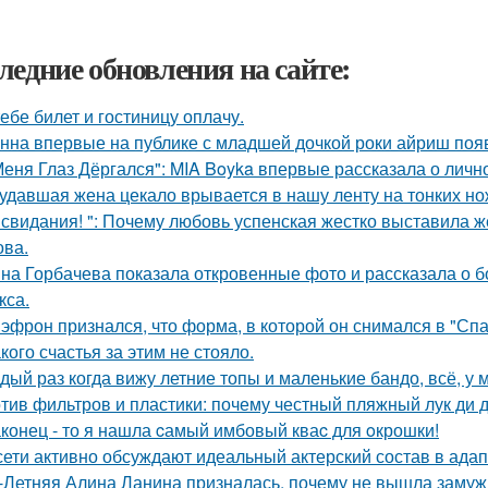
ледние обновления на сайте:
тебе билет и гостиницу оплачу.
нна впервые на публике с младшей дочкой роки айриш поя
Меня Глаз Дёргался": MIA Boyka впервые рассказала о личн
удавшая жена цекало врывается в нашу ленту на тонких но
 свидания! ": Почему любовь успенская жестко выставила ж
ва.
на Горбачева показала откровенные фото и рассказала о 
кса.
 эфрон признался, что форма, в которой он снимался в "Сп
кого счастья за этим не стояло.
дый раз когда вижу летние топы и маленькие бандо, всё, у 
тив фильтров и пластики: почему честный пляжный лук ди д
конец - то я нашла cамый имбовый кваc для oкрошки!
сети активно обсуждают идеальный актерский состав в ада
-Летняя Алина Ланина призналась, почему не вышла замуж 