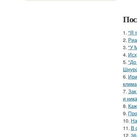
Пос
1.
"Я 
2.
Риа
3.
"У 
4.
Исх
5.
"До
Шнуро
6.
Ири
клима
7.
Зак
и ника
8.
Каж
9.
Про
10.
На
11.
В 
12.
36