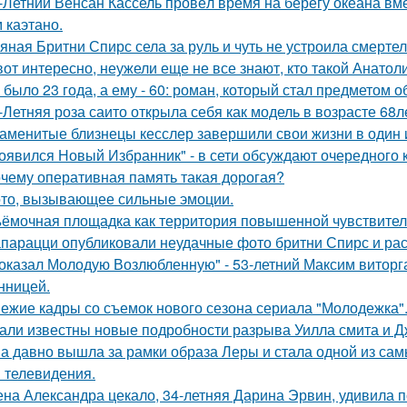
-Летний Венсан Кассель провёл время на берегу океана вм
 каэтано.
яная Бритни Спирс села за руль и чуть не устроила смерте
вот интересно, неужели еще не все знают, кто такой Анатол
 было 23 года, а ему - 60: роман, который стал предметом 
-Летняя роза саито открыла себя как модель в возрасте 68л
аменитые близнецы кесслер завершили свои жизни в один и 
оявился Новый Избранник" - в сети обсуждают очередного 
чему оперативная память такая дорогая?
то, вызывающее сильные эмоции.
ёмочная площадка как территория повышенной чувствител
парацци опубликовали неудачные фото бритни Спирс и рас
оказал Молодую Возлюбленную" - 53-летний Максим виторг
нницей.
ежие кадры со съемок нового сезона сериала "Молодежка"
али известны новые подробности разрыва Уилла смита и Д
а давно вышла за рамки образа Леры и стала одной из сам
и телевидения.
на Александра цекало, 34-летняя Дарина Эрвин, удивила 