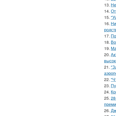
13.
Не
14.
От
15.
"У
16.
Ни
родст
17.
По
18.
Во
19.
Ма
20.
Ак
высок
21.
"З
аэроп
22.
"Ч
23.
Пу
24.
Ко
25.
28
премии
26.
Дж