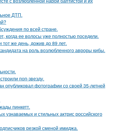
есте с возлюбленной нарой баптистой и их
льное ДТП.
ий?
обсуждения по всей стране.
ет, когда ее волосы уже полностью поседели.
тот же день, дожив до 89 лет.
кандидата на роль возлюбленного авроры кибы.
ьности.
строили поп-звезду.
ан опубликовал фотографии со своей 35-летней
.
жады пинкетт.
ых узнаваемых и стильных актрис российского
подписчиков резкой сменой имиджа.