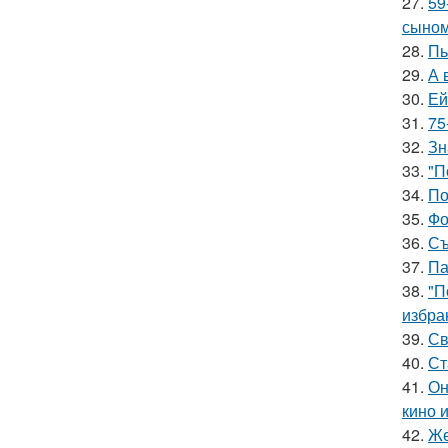
27.
59
сыном
28.
Пь
29.
А 
30.
Ей
31.
75
32.
Зн
33.
"П
34.
По
35.
Фо
36.
Съ
37.
Па
38.
"П
избра
39.
Св
40.
Ст
41.
Он
кино 
42.
Же