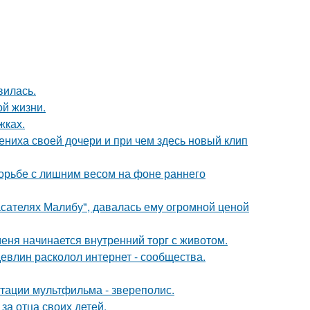
вилась.
ой жизни.
жках.
ениха своей дочери и при чем здесь новый клип
борьбе с лишним весом на фоне раннего
асателях Малибу", давалась ему огромной ценой
меня начинается внутренний торг с животом.
евлин расколол интернет - сообщества.
птации мультфильма - звереполис.
за отца своих детей.