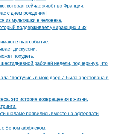
ю, которая сейчас живёт во Франции.
ас с днём рождения!
я из мультяшки в человека.
 который поддерживает умирающих и их
имаются как событие.
ывает дискуссии.
может похудеть.
шестидневной рабочей недели, подчеркнув, что
ала "постучись в мою дверь" была арестована в
веса, это история возвращения к жизни.
тринги.
моти шаламе появились вместе на афтерпати
а с Беном аффлеком.