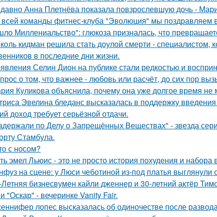
давно Анна Плетнёва показала повзрослевшую дочь - Мари
 всей команды фитнес-клуба "Эволюция" мы поздравляем в
шло Миллениальство": глюкоза призналась, что превращаетс
коль кидман решила стать доулой смерти - специалистом,
венников в последние дни жизни.
явления Селин Дион на публике стали редкостью и восприн
прос о том, что важнее - любовь или расчёт, до сих пор выз
рия Куликова объяснила, почему она уже долгое время не 
триса Эвелина бледанс высказалась в поддержку введения 
ий доход требует серьёзной отдачи.
адержали по Делу о Запрещённых Веществах" - звезда сери
орту Стамбула.
то с носом?
ть эмел Льюис - это не просто история похудения и набора 
нфуз на сцене: у Люси чеботиной из-под платья выглянули с
-Летняя бизнесвумен кайли дженнер и 30-летний актёр Ти
 "Оскар" - вечеринке Vanity Fair.
еннифер лопес высказалась об одиночестве после развод