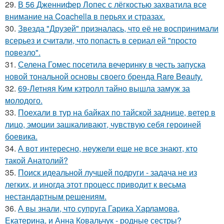
29.
В 56 Дженнифер Лопес с лёгкостью захватила все
внимание на Coachella в перьях и стразах.
30.
Звезда "Друзей" призналась, что её не воспринимали
всерьез и считали, что попасть в сериал ей "просто
повезло".
31.
Селена Гомес посетила вечеринку в честь запуска
новой тональной основы своего бренда Rare Beauty.
32.
69-Летняя Ким кэтролл тайно вышла замуж за
молодого.
33.
Поехали в тур на байках по тайской заднице, ветер в
лицо, эмоции зашкаливают, чувствую себя героиней
боевика.
34.
А вот интересно, неужели еще не все знают, кто
такой Анатолий?
35.
Поиск идеальной лучшей подруги - задача не из
легких, и иногда этот процесс приводит к весьма
нестандартным решениям.
36.
А вы знали, что супруга Гарика Харламова,
Екатерина, и Анна Ковальчук - родные сестры?