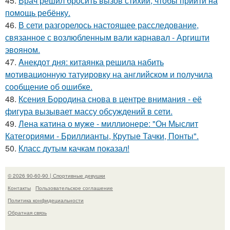
45.
Врач решил бросить вызов стихии, чтобы прийти на
помощь ребёнку.
46.
В сети разгорелось настоящее расследование,
связанное с возлюбленным вали карнавал - Аргишти
эвояном.
47.
Aнекдот дня: китаянка решила набить
мотивационную татуировку на английском и получила
сообщение об ошибке.
48.
Ксения Бородина снова в центре внимания - её
фигура вызывает массу обсуждений в сети.
49.
Лена катина о муже - миллионере: "Он Мыслит
Категориями - Бриллианты, Крутые Тачки, Понты".
50.
Класс дутым качкам показал!
© 2026 90-60-90 | Спортивные девушки
Контакты
Пользовательское соглашение
Политика конфидециальности
Обратная связь