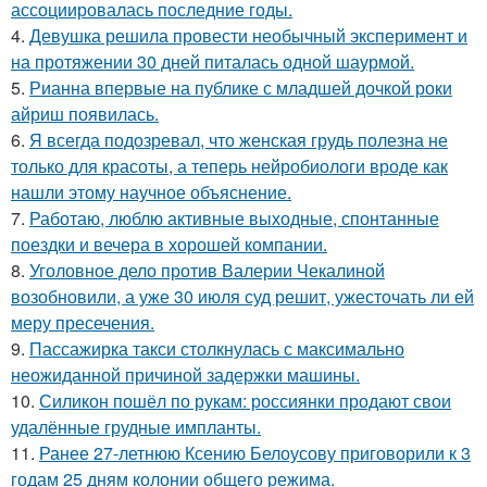
ассоциировалась последние годы.
4.
Девушка решила провести необычный эксперимент и
на протяжении 30 дней питалась одной шаурмой.
5.
Рианна впервые на публике с младшей дочкой роки
айриш появилась.
6.
Я всегда подозревал, что женская грудь полезна не
только для красоты, а теперь нейробиологи вроде как
нашли этому научное объяснение.
7.
Работаю, люблю активные выходные, спонтанные
поездки и вечера в хорошей компании.
8.
Уголовное дело против Валерии Чекалиной
возобновили, а уже 30 июля суд решит, ужесточать ли ей
меру пресечения.
9.
Пассажирка такси столкнулась с максимально
неожиданной причиной задержки машины.
10.
Силикон пошёл по рукам: россиянки продают свои
удалённые грудные импланты.
11.
Ранее 27-летнюю Ксению Белоусову приговорили к 3
годам 25 дням колонии общего режима.