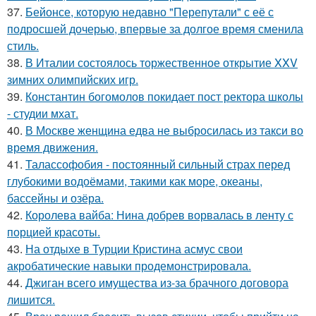
37.
Бейонсе, которую недавно "Перепутали" с её с
подросшей дочерью, впервые за долгое время сменила
стиль.
38.
В Италии состоялось торжественное открытие XXV
зимних олимпийских игр.
39.
Константин богомолов покидает пост ректора школы
- студии мхат.
40.
В Москве женщина едва не выбросилась из такси во
время движения.
41.
Талассофобия - постоянный сильный страх перед
глубокими водоёмами, такими как море, океаны,
бассейны и озёра.
42.
Королева вайба: Нина добрев ворвалась в ленту с
порцией красоты.
43.
На отдыхе в Турции Кристина асмус свои
акробатические навыки продемонстрировала.
44.
Джиган всего имущества из-за брачного договора
лишится.