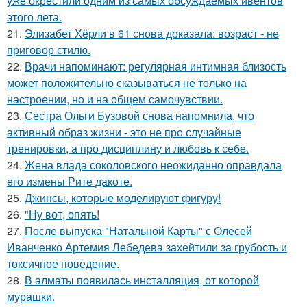
уже окрестили одним из самых обсуждаемых ивентов
этого лета.
21.
Элизабет Хёрли в 61 снова доказала: возраст - не
приговор стилю.
22.
Врачи напоминают: регулярная интимная близость
может положительно сказываться не только на
настроении, но и на общем самочувствии.
23.
Сестра Ольги Бузовой снова напомнила, что
активный образ жизни - это не про случайные
тренировки, а про дисциплину и любовь к себе.
24.
Жена влада соколовского неожиданно оправдала
его измены Рите дакоте.
25.
Джинсы, которые моделируют фигуру!
26.
"Ну вот, опять!
27.
После выпуска "Натальной Карты" с Олесей
Иванченко Артемия Лебедева захейтили за грубость и
токсичное поведение.
28.
В алматы появилась инсталляция, от которой
мурашки.