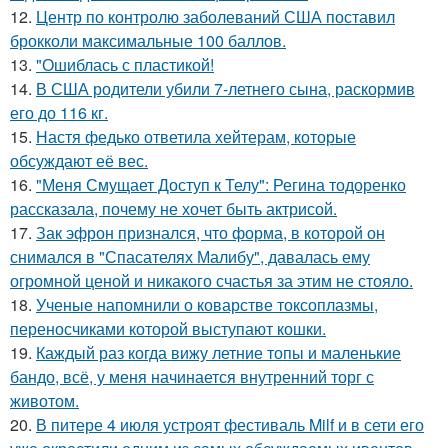
12.
Центр по контролю заболеваний США поставил
брокколи максимальные 100 баллов.
13.
"Ошиблась с пластикой!
14.
В США родители убили 7-летнего сына, раскормив
его до 116 кг.
15.
Настя федько ответила хейтерам, которые
обсуждают её вес.
16.
"Меня Смущает Доступ к Телу": Регина тодоренко
рассказала, почему не хочет быть актрисой.
17.
Зак эфрон признался, что форма, в которой он
снимался в "Спасателях Малибу", давалась ему
огромной ценой и никакого счастья за этим не стояло.
18.
Ученые напомнили о коварстве токсоплазмы,
переносчиками которой выступают кошки.
19.
Каждый раз когда вижу летние топы и маленькие
бандо, всё, у меня начинается внутренний торг с
животом.
20.
В питере 4 июля устроят фестиваль Milf и в сети его