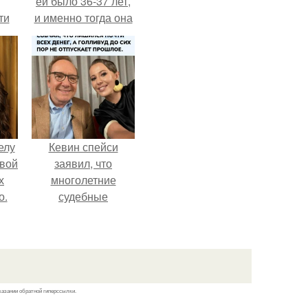
ей было 36-37 лет,
ти
и именно тогда она
ти -
находилась на
вершине карьеры.
елу
Кевин спейси
вой
заявил, что
х
многолетние
о.
судебные
разбирательства
практически
уничтожили его
состояние.
казании обратной гиперссылки.