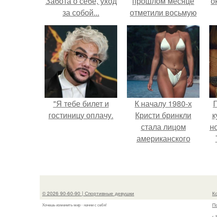
Забота о себе, уход
прошлом месяце
о
за собой...
отметили восьмую
годовщину
помолвки, показали
М
новые фото с
совместного
к
отдыха.
"Я тебе билет и
К началу 1980-х
Г
гостиницу оплачу.
Кристи бринкли
к
стала лицом
н
американского
моделинга и
т
главным
воплощением
естественной
© 2026 90-60-90 | Спортивные девушки
К
привлекательности.
П
Хочешь изменить мир - начни с себя!
г.