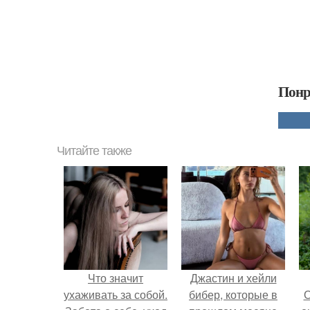
Понр
Читайте также
Что значит
Джастин и хейли
ухаживать за собой.
бибер, которые в
О