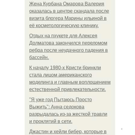
Жена Курбана Омарова Валерия
оказалась в центре скандала после
визита блогера Марины ильиной в
её косметологическую клинику.
Отдых на пхукете для Алексея
Долматова закончился переломом
ребра после неудачного падения в
бассейн.
К началу 1980-х Кристи бринкли
стала лицом американского
моделинга и главным воплощением
естественной привлекательности.
"Я уже год Пытаюсь Просто
Выжить": Анна седокова
разрыдалась из-за жесткой травли
и проклятий в сети.
.
Джастин и хейли бибер, которые в