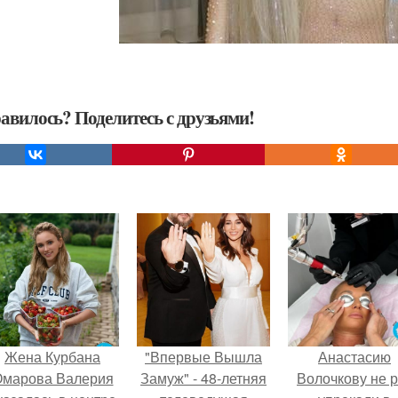
авилось? Поделитесь с друзьями!
Жена Курбана
"Впервые Вышла
Анастасию
марова Валерия
Замуж" - 48-летняя
Волочкову не р