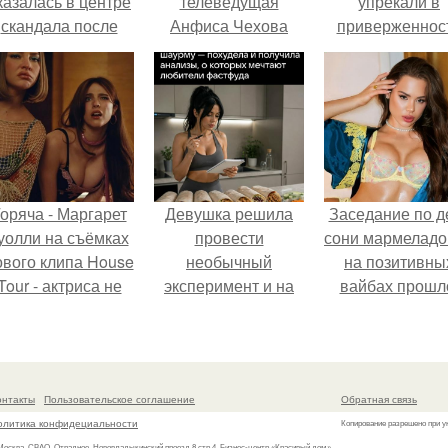
казалась в центре
телеведущая
упрекали в
скандала после
Анфиса Чехова
приверженнос
визита блогера
официально стала
устаревшим бью
арины ильиной в
женой 44-летнего
процедурам.
её
продюсера и актёра
осметологическую
Александра
клинику.
златопольского.
оряча - Маргарет
Девушка решила
Заседание по д
уолли на съёмках
провести
сони мармеладо
ового клипа House
необычный
на позитивны
Tour - актриса не
эксперимент и на
вайбах прошл
олько появилась в
протяжении 30
кадре, но и
дней питалась
выступила в роли
одной шаурмой.
сорежиссёра
онтакты
Пользовательское соглашение
Обратная связь
проекта.
олитика конфидециальности
Копирование разрешено при у
 Москва, СВАО, Отрадное, Нововладыкинский проезд 8 стр.4, Бизнес-центр «Красивый дом»,