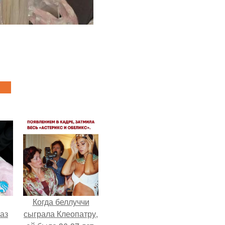
Когда беллуччи
аз
сыграла Клеопатру,