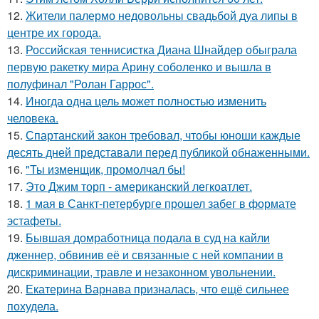
12.
Жители палермо недовольны свадьбой дуа липы в
центре их города.
13.
Российская теннисистка Диана Шнайдер обыграла
первую ракетку мира Арину соболенко и вышла в
полуфинал "Ролан Гаррос".
14.
Иногда одна цель может полностью изменить
человека.
15.
Спартанский закон требовал, чтобы юноши каждые
десять дней представали перед публикой обнаженными.
16.
"Ты изменщик, промолчал бы!
17.
Это Джим торп - американский легкоатлет.
18.
1 мая в Санкт-петербурге прошел забег в формате
эстафеты.
19.
Бывшая домработница подала в суд на кайли
дженнер, обвинив её и связанные с ней компании в
дискриминации, травле и незаконном увольнении.
20.
Екатерина Варнава призналась, что ещё сильнее
похудела.