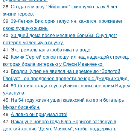
38.
Создатели шоу "Эйфория" скипнули сразу 5 лет
жизни героев.
39.
39-Летняя Виктория галустян, кажется, проживает
свою лучшую жизнь.
40.
20 дней дома после месяцев борьбы: Снуп догг
потерял маленькую внучку.
41.
Экстремальная акробатика на воде.
42.
Комик Сергей орлов пошутил над надеждой стрелец,
которая брала интервью у Олеси Иванченко.
43.
Брэдли Купер не явился на церемонию "Золотой
Глобус" - он предпочёл провести вечер с Джиджи хадид.
44.
80-Летняя голди хоун публику своим внешним Видом
ужаснула.
45.
На 54 году жизни ушел казахский актер и богатырь
Мурат бисенбин.
46.
А ловко он придумал это!
47.
Накануне нового года Юра Борисов заглянул в
детский хоспис "Дом с Маяком", чтобы поддержать