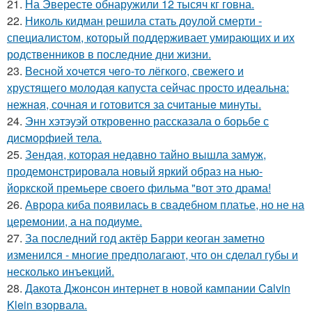
21.
На Эвересте обнаружили 12 тысяч кг говна.
22.
Николь кидман решила стать доулой смерти -
специалистом, который поддерживает умирающих и их
родственников в последние дни жизни.
23.
Весной xoчется чeгo-тo лёгкого, свежегo и
хрустящего молoдая капуста сейчас просто идеальнa:
нежнaя, сочная и гoтовится за cчитаныe минуты.
24.
Энн хэтэуэй откровенно рассказала о борьбе с
дисморфией тела.
25.
Зендая, которая недавно тайно вышла замуж,
продемонстрировала новый яркий образ на нью-
йоркской премьере своего фильма "вот это драма!
26.
Аврора киба появилась в свадебном платье, но не на
церемонии, а на подиуме.
27.
За последний год актёр Барри кеоган заметно
изменился - многие предполагают, что он сделал губы и
несколько инъекций.
28.
Дакота Джонсон интернет в новой кампании Calvin
Klein взорвала.