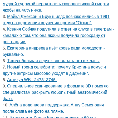
мудрой супругой вероятность скоропостижной смерти
якобы на 46% ниже.
3.
Майкл Джексон и Брук шилдс познакомились в 1981
году на церемонии вручения премии "Оскар".
4.
Ксения Собчак пошутила в ответ на слухи в телеграм -
каналах о том, что она якобы получила госохрану от
росгвардии.
5.
Екатерина андреева пьёт кровь ради молодости -
буквально.
6.
Тяжелобольная лерчек вновь за танго взялась.
7.
Новый тренд селебрити: почему Кристина асмус и
другие актрисы массово уходят в диджеинг.
8.
Артикул WB - 247813745.
9.
Специальное сканирование в формате 3D помогло
специалистам раскрыть любопытный анатомический
факт.
10.
Алёна водонаева поддержала Анну Семенович
после слива ее фото на пляже.
11.
Этим летом Холли Берри исполнится 60 лет.