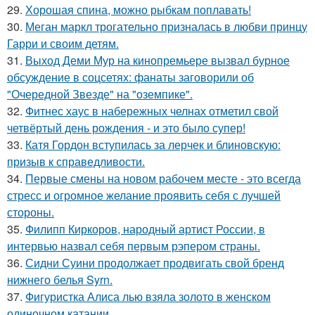
29.
Хорошая спина, можно рыбкам поплавать!
30.
Меган маркл трогательно призналась в любви принцу
Гарри и своим детям.
31.
Выход Деми Мур на кинопремьере вызвал бурное
обсуждение в соцсетях: фанаты заговорили об
"Очередной Звезде" на "оземпике".
32.
Фитнес хаус в набережных челнах отметил свой
четвёртый день рождения - и это было супер!
33.
Катя Гордон вступилась за лерчек и блиновскую:
призыв к справедливости.
34.
Первые смены на новом рабочем месте - это всегда
стресс и огромное желание проявить себя с лучшей
стороны.
35.
Филипп Киркоров, народный артист России, в
интервью назвал себя первым рэпером страны.
36.
Сидни Суини продолжает продвигать свой бренд
нижнего белья Syrn.
37.
Фигуристка Алиса лью взяла золото в женском
одиночном катании.