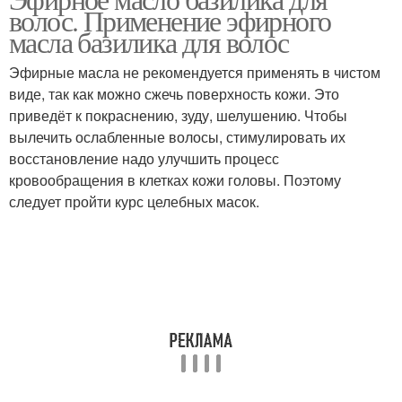
Базилик для лица
Маска из базилика
волос. Применение эфирного
масла базилика для волос
Эфирные масла не рекомендуется применять в чистом
Ополаскиватель из
виде, так как можно сжечь поверхность кожи. Это
Базилик от желтизны
базилика
приведёт к покраснению, зуду, шелушению. Чтобы
вылечить ослабленные волосы, стимулировать их
восстановление надо улучшить процесс
кровообращения в клетках кожи головы. Поэтому
Базилик для
следует пройти курс целебных масок.
осветления