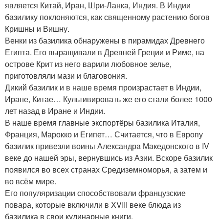
является Китай, Иран, Шри-Ланка, Индия. В Индии
базилику поклоняются, как священному растению богов
Кришны и Вишну.
Венки из базилика обнаружены в пирамидах Древнего
Египта. Его выращивали в Древней Греции и Риме, на
острове Крит из него варили любовное зелье,
приготовляли мази и благовония.
Дикий базилик и в наше время произрастает в Индии,
Иране, Китае… Культивировать же его стали более 1000
лет назад в Иране и Индии.
В наше время главные экспортёры базилика Италия,
Франция, Марокко и Египет… Считается, что в Европу
базилик привезли воины Александра Македонского в IV
веке до нашей эры, вернувшись из Азии. Вскоре базилик
появился во всех странах Средиземноморья, а затем и
во всём мире.
Его популяризации способствовали французские
повара, которые включили в XVIII веке блюда из
базилика в свои кулинарные книги.