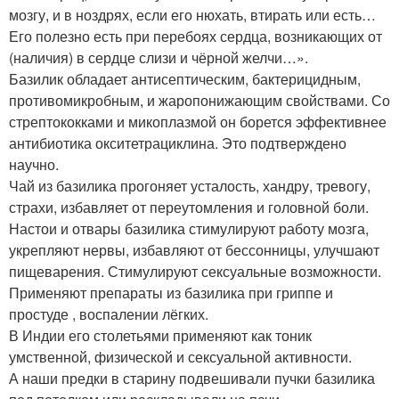
мозгу, и в ноздрях, если его нюхать, втирать или есть…
Его полезно есть при перебоях сердца, возникающих от
(наличия) в сердце слизи и чёрной желчи…».
Базилик обладает антисептическим, бактерицидным,
противомикробным, и жаропонижающим свойствами. Со
стрептококками и микоплазмой он борется эффективнее
антибиотика окситетрациклина. Это подтверждено
научно.
Чай из базилика прогоняет усталость, хандру, тревогу,
страхи, избавляет от переутомления и головной боли.
Настои и отвары базилика стимулируют работу мозга,
укрепляют нервы, избавляют от бессонницы, улучшают
пищеварения. Стимулируют сексуальные возможности.
Применяют препараты из базилика при гриппе и
простуде , воспалении лёгких.
В Индии его столетьями применяют как тоник
умственной, физической и сексуальной активности.
А наши предки в старину подвешивали пучки базилика