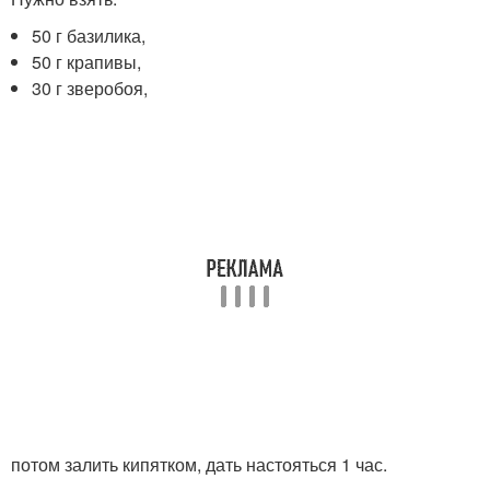
50 г базилика,
50 г крапивы,
30 г зверобоя,
потом залить кипятком, дать настояться 1 час.