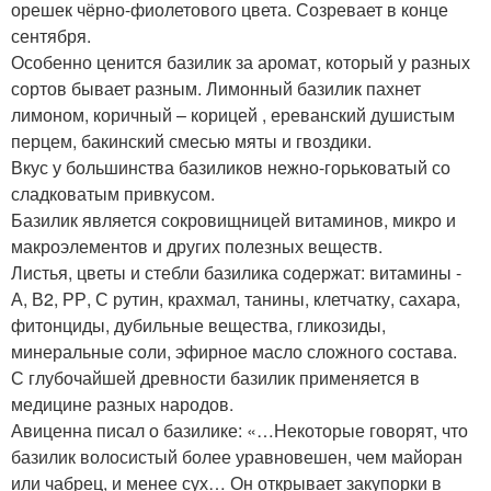
орешек чёрно-фиолетового цвета. Созревает в конце
сентября.
Особенно ценится базилик за аромат, который у разных
сортов бывает разным. Лимонный базилик пахнет
лимоном, коричный – корицей , ереванский душистым
перцем, бакинский смесью мяты и гвоздики.
Вкус у большинства базиликов нежно-горьковатый со
сладковатым привкусом.
Базилик является сокровищницей витаминов, микро и
макроэлементов и других полезных веществ.
Листья, цветы и стебли базилика содержат: витамины -
А, В2, РР, С рутин, крахмал, танины, клетчатку, сахара,
фитонциды, дубильные вещества, гликозиды,
минеральные соли, эфирное масло сложного состава.
С глубочайшей древности базилик применяется в
медицине разных народов.
Авиценна писал о базилике: «…Некоторые говорят, что
базилик волосистый более уравновешен, чем майоран
или чабрец, и менее сух… Он открывает закупорки в