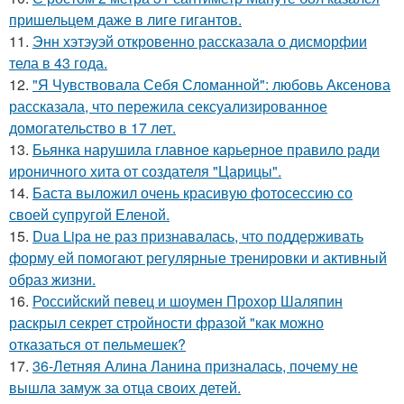
пришельцем даже в лиге гигантов.
11.
Энн хэтэуэй откровенно рассказала о дисморфии
тела в 43 года.
12.
"Я Чувствовала Себя Сломанной": любовь Аксенова
рассказала, что пережила сексуализированное
домогательство в 17 лет.
13.
Бьянка нарушила главное карьерное правило ради
ироничного хита от создателя "Царицы".
14.
Баста выложил очень красивую фотосессию со
своей супругой Еленой.
15.
Dua Lipa не раз признавалась, что поддерживать
форму ей помогают регулярные тренировки и активный
образ жизни.
16.
Российский певец и шоумен Прохор Шаляпин
раскрыл секрет стройности фразой "как можно
отказаться от пельмешек?
17.
36-Летняя Алина Ланина призналась, почему не
вышла замуж за отца своих детей.