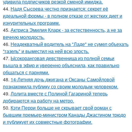
удивила подписчиков резкой сменой имиджа.
44.
Надя Сысоева честно признается: секрет её
идеальной формы - в полном отказе от жестких диет и
изнурительных программ.
45.
Актриса Эмилия Кларк - за естественность, а не за
вечную молодость.
46.
Неадекватный водитель на "Ладе" не сумел объехать
"газель" и выместил на ней всю злость.
47.
Ысокоранговая девственница из полной семьи
вышла в эфир и уверенно объяснила, как правильно
общаться с парнями.
48.
14-Летняя дочь джигана и Оксаны Самойловой
познакомила публику со своим молодым человеком.
49.
Лолита вместе с Полиной Гагариной теперь
добираются на работу на метро.
50.
Кэти Перри больше не скрывает свой роман с
бывшим премьер-министром Канады Джастином трюдо
и публикует их совместные фотографии.