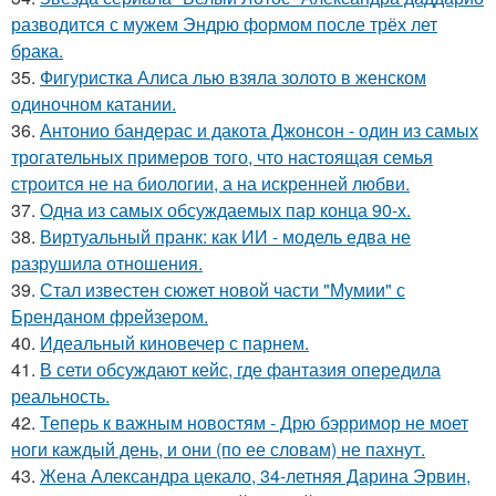
разводится с мужем Эндрю формом после трёх лет
брака.
35.
Фигуристка Алиса лью взяла золото в женском
одиночном катании.
36.
Антонио бандерас и дакота Джонсон - один из самых
трогательных примеров того, что настоящая семья
строится не на биологии, а на искренней любви.
37.
Одна из самых обсуждаемых пар конца 90-х.
38.
Виртуальный пранк: как ИИ - модель едва не
разрушила отношения.
39.
Стал известен сюжет новой части "Мумии" с
Бренданом фрейзером.
40.
Идеальный киновечер с парнем.
41.
В сети обсуждают кейс, где фантазия опередила
реальность.
42.
Теперь к важным новостям - Дрю бэрримор не моет
ноги каждый день, и они (по ее словам) не пахнут.
43.
Жена Александра цекало, 34-летняя Дарина Эрвин,