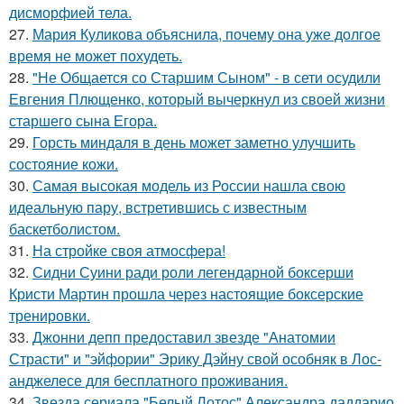
дисморфией тела.
27.
Мария Куликова объяснила, почему она уже долгое
время не может похудеть.
28.
"Не Общается со Старшим Сыном" - в сети осудили
Евгения Плющенко, который вычеркнул из своей жизни
старшего сына Егора.
29.
Горсть миндаля в день может заметно улучшить
состояние кожи.
30.
Самая высокая модель из России нашла свою
идеальную пару, встретившись с известным
баскетболистом.
31.
На стройке своя атмосфера!
32.
Сидни Суини ради роли легендарной боксерши
Кристи Мартин прошла через настоящие боксерские
тренировки.
33.
Джонни депп предоставил звезде "Анатомии
Страсти" и "эйфории" Эрику Дэйну свой особняк в Лос-
анджелесе для бесплатного проживания.
34.
Звезда сериала "Белый Лотос" Александра даддарио