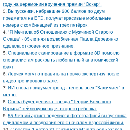
году на церемонии вручения премии "Оскар".
3.
Выпускники, набравшие 200 баллов по двум
предметам на ЕГЭ, получат красивые мобильные
номера с комбинацией из трёх пятёрок.
4.
"Я Мечтала об Отношениях с Мужчиной Старого
Склада" - 35-летняя возлюбленная Павла Деревянко
сделала откровенное признание.
5.
Специальное сканирование в формате 3D помогло
специалистам раскрыть любопытный анатомический
факт.
6.
Лерчек могут отправить на новую экспертизу после
видео тренировок в зале.
7.
ИИ снова придумал тренд - теперь всех "Зажимает" в
метро.
8.
Снова будет девочка: звезда "Теории Большого
Взрыва" кейли куоко ждет второго ребенка.
9.
55-Летний артист поделился фотографией выпускника
с дипломом и поздравил его с началом взрослой жизни.
10.
С ростом 2 метра 31 сантиметр Мануте бол казался