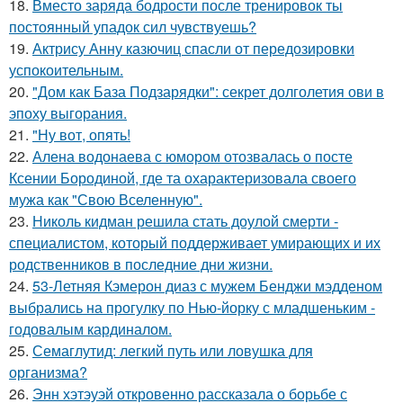
18.
Вместо заряда бодрости после тренировок ты
постоянный упадок сил чувствуешь?
19.
Актрису Анну казючиц спасли от передозировки
успокоительным.
20.
"Дом как База Подзарядки": секрет долголетия ови в
эпоху выгорания.
21.
"Ну вот, опять!
22.
Алена водонаева с юмором отозвалась о посте
Ксении Бородиной, где та охарактеризовала своего
мужа как "Свою Вселенную".
23.
Николь кидман решила стать доулой смерти -
специалистом, который поддерживает умирающих и их
родственников в последние дни жизни.
24.
53-Летняя Кэмерон диаз с мужем Бенджи мэдденом
выбрались на прогулку по Нью-йорку с младшеньким -
годовалым кардиналом.
25.
Семаглутид: легкий путь или ловушка для
организма?
26.
Энн хэтэуэй откровенно рассказала о борьбе с