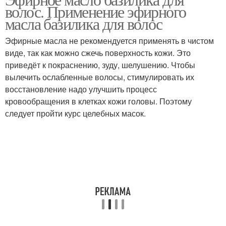
Базилик для лица
волос. Применение эфирного
косметологии
масла базилика для волос
Эфирные масла не рекомендуется применять в чистом
Ополаскиватель из
виде, так как можно сжечь поверхность кожи. Это
Маска из базилика
базилика
приведёт к покраснению, зуду, шелушению. Чтобы
вылечить ослабленные волосы, стимулировать их
восстановление надо улучшить процесс
кровообращения в клетках кожи головы. Поэтому
Базилик от желтизны
следует пройти курс целебных масок.