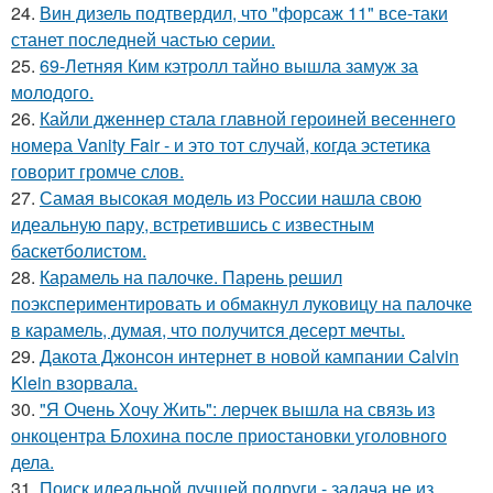
24.
Вин дизель подтвердил, что "форсаж 11" все-таки
станет последней частью серии.
25.
69-Летняя Ким кэтролл тайно вышла замуж за
молодого.
26.
Кайли дженнер стала главной героиней весеннего
номера Vanity Fair - и это тот случай, когда эстетика
говорит громче слов.
27.
Самая высокая модель из России нашла свою
идеальную пару, встретившись с известным
баскетболистом.
28.
Карамель на палочке. Парень решил
поэкспериментировать и обмакнул луковицу на палочке
в карамель, думая, что получится десерт мечты.
29.
Дакота Джонсон интернет в новой кампании Calvin
Klein взорвала.
30.
"Я Очень Хочу Жить": лерчек вышла на связь из
онкоцентра Блохина после приостановки уголовного
дела.
31.
Поиск идеальной лучшей подруги - задача не из