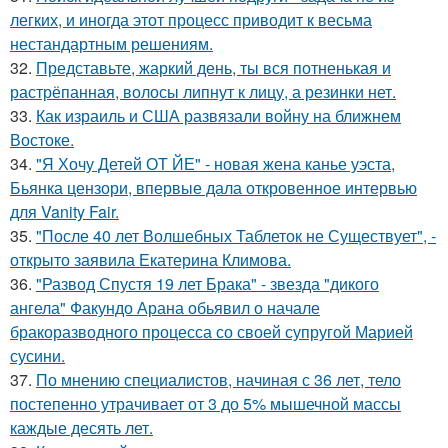
легких, и иногда этот процесс приводит к весьма
нестандартным решениям.
32.
Представьте, жаркий день, ты вся потненькая и
растрёпанная, волосы липнут к лицу, а резинки нет.
33.
Как израиль и США развязали войну на ближнем
Востоке.
34.
"Я Хочу Детей ОТ ЙЕ" - новая жена канье уэста,
Бьянка цензори, впервые дала откровенное интервью
для Vanity Fair.
35.
"После 40 лет Волшебных Таблеток не Существует", -
открыто заявила Екатерина Климова.
36.
"Развод Спустя 19 лет Брака" - звезда "дикого
ангела" Факундо Арана обьявил о начале
бракоразводного процесса со своей супругой Марией
сусини.
37.
По мнению специалистов, начиная с 36 лет, тело
постепенно утрачивает от 3 до 5% мышечной массы
каждые десять лет.