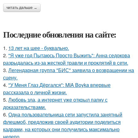
читать дальше →
Последние обновления на сайте:
1.
13 лет на шее - буквально.
2.
"Я уже год Пытаюсь Просто Выжить": Анна седокова
разрыдалась из-за жесткой травли и проклятий в сети.
3.
Легендарная группа "БИС" заявила о возвращении на
сцену.
4.
"У Меня Глаз Дёргался": MIA Boyka впервые
рассказала о личной жизни.
5.
Любовь зла, а интернет уже открыл папку с
доказательствами.
6.
Одна пользовательница сети запустила занятный
флешмоб, предложив своей аудитории поделиться
кадрами, на которых они получились максимально
нелепо.