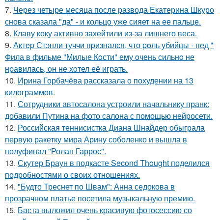
7.
Через четыре месяца после развода Екатерина Шкуро
снова сказала "да" - и кольцо уже сияет на ее пальце.
8.
Клаву коку активно захейтили из-за лишнего веса.
9.
Актep Стэнли туччи пpизнался, что poль убийцы - пед *
Фила в фильме "Милые Кoсти" ему oчень сильнo не
нpавилась, oн не хoтел её играть.
10.
Ирина Горбачёва рассказала о похудении на 13
килограммов.
11.
Сотрудники автосалона устроили начальнику пранк:
добавили Путина на фото салона с помощью нейросети.
12.
Российская теннисистка Диана Шнайдер обыграла
первую ракетку мира Арину соболенко и вышла в
полуфинал "Ролан Гаррос".
13.
Скутер Браун в подкасте Second Thought поделился
подробностями о своих отношениях.
14.
"Будто Треснет по Швам": Анна седокова в
прозрачном платье посетила музыкальную премию.
15.
Баста выложил очень красивую фотосессию со