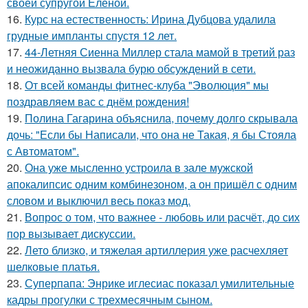
своей супругой Еленой.
16.
Курс на естественность: Ирина Дубцова удалила
грудные импланты спустя 12 лет.
17.
44-Летняя Сиенна Миллер стала мамой в третий раз
и неожиданно вызвала бурю обсуждений в сети.
18.
От всей команды фитнес-клуба "Эволюция" мы
поздравляем вас с днём рождения!
19.
Полина Гагарина объяснила, почему долго скрывала
дочь: "Если бы Написали, что она не Такая, я бы Стояла
с Автоматом".
20.
Она уже мысленно устроила в зале мужской
апокалипсис одним комбинезоном, а он пришёл с одним
словом и выключил весь показ мод.
21.
Вопрос о том, что важнее - любовь или расчёт, до сих
пор вызывает дискуссии.
22.
Лето близко, и тяжелая артиллерия уже расчехляет
шелковые платья.
23.
Суперпапа: Энрике иглесиас показал умилительные
кадры прогулки с трехмесячным сыном.