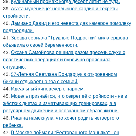
38.
Кулинарный промах: когда десерт летит не туда.
39.
Агата муцениеце: необычное кардио и секреты
стройности.
40.
Дамиано Давид и его невеста дав камерон помолвку
подтвердили.
41.
Звезда сериала "Трудные Подростки" мила ершова
объявила о своей беременности.
42.
Оксана Самойлова решила разом пресечь слухи о
пластических операциях и публично прояснила
ситуацию.
43.
57-Летняя Светлана Бондарчук в откровенном
бикини отдыхает на гоа с семьей.
44.
Идеальный киновечер с парнем.
45.
Модель признаётся, что секрет её стройности - не в
жёстких диетах и изматывающих тренировках, а в
регулярном движении и осознанном образе жизни.
46.
Рианна намекнула, что хочет родить четвёртого
ребенка.
47.
В Москве поймали "Ресторанного Маньяка" - он