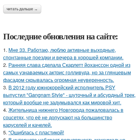
читать дальше →
Последние обновления на сайте:
1.
Мне 33. Работаю, люблю активные выходные,
спонтанные поездки и вечера в хорошей компании.
2.
Ранняя слава сделала Скарлетт йоханссон одной из
самых узнаваемых актрис голливуда, но за глянцевым
фасадом скрывалась огромная неуверенность.
3.
В 2012 году южнокорейский исполнитель PSY
выпустил "Gangnam Style" - шуточный и абсурдный трек,
который вообще не задумывался как мировой хит.
4.
Жительница нижнего Новгорода пожаловалась в
соцсетях, что её не допускают на большинство
каруселей и качелей.
5.
"Ошиблась с пластикой!
6.
В интернете набирает популярность максимально