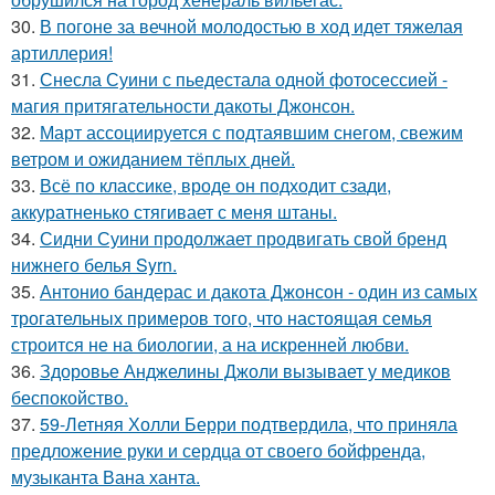
30.
В погоне за вечной молодостью в ход идет тяжелая
артиллерия!
31.
Снесла Суини с пьедестала одной фотосессией -
магия притягательности дакоты Джонсон.
32.
Март ассоциируется с подтаявшим снегом, свежим
ветром и ожиданием тёплых дней.
33.
Всё по классике, вроде он подходит сзади,
аккуратненько стягивает с меня штаны.
34.
Сидни Суини продолжает продвигать свой бренд
нижнего белья Syrn.
35.
Антонио бандерас и дакота Джонсон - один из самых
трогательных примеров того, что настоящая семья
строится не на биологии, а на искренней любви.
36.
Здоровье Анджелины Джоли вызывает у медиков
беспокойство.
37.
59-Летняя Холли Берри подтвердила, что приняла
предложение руки и сердца от своего бойфренда,
музыканта Вана ханта.