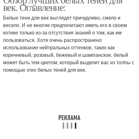
Золотистые оттенки
Фиолетовые оттенки
век. Оглавление:
Белые тени для век выглядят причудливо, смело и
весело. И не многие предпочитают иметь его в своем
котике только из-за отсутствия знаний о том, как им
Бронзовые оттенки
И разные оттенки
пользоваться. Хотя очень распространено
использование нейтральных оттенков, таких как
коричневый, розовый, бежевый и шампанское, белый
может быть тем цветом, который выделит вас из толпы с
помощью этих белых теней для век.