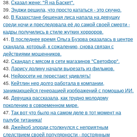
38.
Сказал жене: "Я на Баскет".
39.
Энджи решила, что просто кататься - это скучно.
40.
В Казахстане бешеная лиса напала на девушку
среди ночи и преследовала её до самой своей смерти -
кадры получились в стиле жутких хорроров.
41.
В последнее время Ольга Бузова оказалась в центре
скандала, который, к сожалению, снова связан с
действиями мошенников.
42.
Скандал с мясом в сети магазинов "Светофор".
43.
Ларису долину начали вырезать из фильмов.
44.
Нейросети не перестают удивлять!
45.
Кейтлин нер долго работала в компании,
занимающейся генерацией изображений с помощью ИИ.
46.
Девушка рассказала, как трудно молодому
поколению в современном мире.
47.
Так вот что было на самом деле в тот момент на
палубе титаника!
48.
Джейкоб элорди столкнулся с неприятным
следствием своей популярности - постоянным