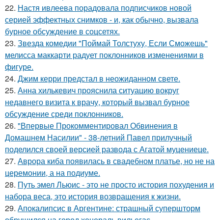
22.
Настя ивлеева порадовала подписчиков новой
серией эффектных снимков - и, как обычно, вызвала
бурное обсуждение в соцсетях.
23.
Звезда комедии "Поймай Толстуху, Если Сможешь"
мелисса маккарти радует поклонников изменениями в
фигуре.
24.
Джим керри предстал в неожиданном свете.
25.
Анна хилькевич прояснила ситуацию вокруг
недавнего визита к врачу, который вызвал бурное
обсуждение среди поклонников.
26.
"Впервые Прокомментировал Обвинения в
Домашнем Насилии" - 38-летний Павел прилучный
поделился своей версией развода с Агатой муцениеце.
27.
Аврора киба появилась в свадебном платье, но не на
церемонии, а на подиуме.
28.
Путь эмел Льюис - это не просто история похудения и
набора веса, это история возвращения к жизни.
29.
Апокалипсис в Аргентине: страшный супершторм
обрушился на город хенераль вильегас.