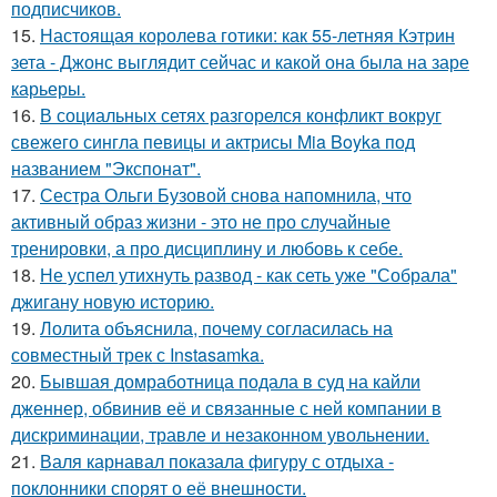
подписчиков.
15.
Настоящая королева готики: как 55-летняя Кэтрин
зета - Джонс выглядит сейчас и какой она была на заре
карьеры.
16.
В социальных сетях разгорелся конфликт вокруг
свежего сингла певицы и актрисы Mia Boyka под
названием "Экспонат".
17.
Сестра Ольги Бузовой снова напомнила, что
активный образ жизни - это не про случайные
тренировки, а про дисциплину и любовь к себе.
18.
Не успел утихнуть развод - как сеть уже "Собрала"
джигану новую историю.
19.
Лолита объяснила, почему согласилась на
совместный трек с Instasamka.
20.
Бывшая домработница подала в суд на кайли
дженнер, обвинив её и связанные с ней компании в
дискриминации, травле и незаконном увольнении.
21.
Валя карнавал показала фигуру с отдыха -
поклонники спорят о её внешности.