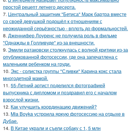
простой рецепт летнего десерта.
7.
Центральный защитник "Бетиса" Марк бартра вместе
со своей девушкой подошёл к отношениям с
неожиданной серьёзностью - вплоть до формальностей.
8.
Дженнифер Лоуренс не получила роль в фильме
"Однажды в Голливуде" из-за внешности.
9.
Эмили ратаковски столкнулась с волной критики из-за
опубликованной фотосессии, где она запечатлена с
маленьким ребенком на груди.
10.
Экс - солистка группы "Сливки" Карина кокс стала
многодетной мамой.
11.
55-Летний артист поделился фотографией
выпускника с дипломом и поздравил его с началом
взрослой жизни.
12.
Как улучшить координацию движений?
13.
Mia Boyka устроила яркую фотосессию на отдыхе в
Дубае.
14.
В Китае украли и съели собаку с 1, 5 млн