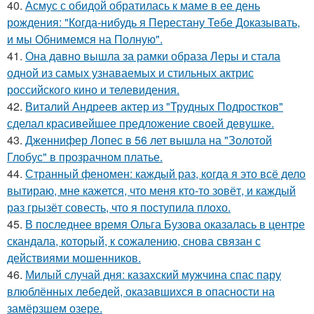
40.
Асмус с обидой обратилась к маме в ее день
рождения: "Когда-нибудь я Перестану Тебе Доказывать,
и мы Обнимемся на Полную".
41.
Она давно вышла за рамки образа Леры и стала
одной из самых узнаваемых и стильных актрис
российского кино и телевидения.
42.
Виталий Андреев актер из "Трудных Подростков"
сделал красивейшее предложение своей девушке.
43.
Дженнифер Лопес в 56 лет вышла на "Золотой
Глобус" в прозрачном платье.
44.
Странный феномен: каждый раз, когда я это всё дело
вытираю, мне кажется, что меня кто-то зовёт, и каждый
раз грызёт совесть, что я поступила плохо.
45.
В последнее время Ольга Бузова оказалась в центре
скандала, который, к сожалению, снова связан с
действиями мошенников.
46.
Милый случай дня: казахский мужчина спас пару
влюблённых лебедей, оказавшихся в опасности на
замёрзшем озере.