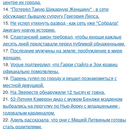
центре их города.
14.
"Потерял Такую Шикарную Женщину" - в сети
обсуждают бывшую супругу Григория Лепса.
15.
Не успел утихнуть развод - как сеть уже "Собрала"
джигану новую историю.
16.
Спартанский закон требовал, чтобы юноши каждые
десять дней представали перед публикой обнаженными.
17.
Последние мужчины на земле: пробуждение в мире
женщин.
18.
Vogue подтвердил, что Гарри стайлз и Зои кравиц
официально помолвлены.
19.
Парень гулял по городу и решил познакомиться с
местной девушкой.
20.
На Эвересте обнаружили 12 тысяч кг говна.
21.
53-Летняя Кэмерон диаз с мужем Бенджи мэдденом
выбрались на прогулку по Нью-йорку с младшеньким -
годовалым кардиналом.
22.
Адель рассказала, что они с Мишей Литвиным готовы
стать родителями.