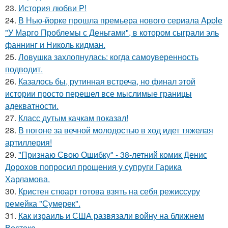
23.
История любви P!
24.
В Нью-йорке прошла премьера нового сериала Apple
"У Марго Проблемы с Деньгами", в котором сыграли эль
фаннинг и Николь кидман.
25.
Ловушка захлопнулась: когда самоуверенность
подводит.
26.
Казалось бы, рутинная встреча, но финал этой
истории просто перешел все мыслимые границы
адекватности.
27.
Класс дутым качкам показал!
28.
В погоне за вечной молодостью в ход идет тяжелая
артиллерия!
29.
"Признаю Свою Ошибку" - 38-летний комик Денис
Дорохов попросил прощения у супруги Гарика
Харламова.
30.
Кристен стюарт готова взять на себя режиссуру
ремейка "Сумерек".
31.
Как израиль и США развязали войну на ближнем
Востоке.