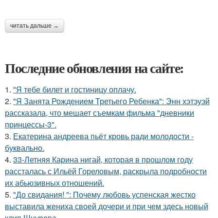
читать дальше →
Последние обновления на сайте:
1.
"Я тебе билет и гостиницу оплачу.
2.
"Я Занята Рождением Третьего Ребенка": Энн хэтэуэй
рассказала, что мешает съемкам фильма "дневники
принцессы-3".
3.
Екатерина андреева пьёт кровь ради молодости -
буквально.
4.
33-Летняя Карина нигай, которая в прошлом году
рассталась с Ильёй Гореловым, раскрыла подробности
их абьюзивных отношений.
5.
"До свидания! ": Почему любовь успенская жестко
выставила жениха своей дочери и при чем здесь новый
клип Шнурова.