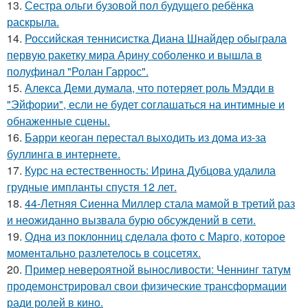
13.
Сестра ольги бузовой пол будущего ребёнка
раскрыла.
14.
Российская теннисистка Диана Шнайдер обыграла
первую ракетку мира Арину соболенко и вышла в
полуфинал "Ролан Гаррос".
15.
Алекса Деми думала, что потеряет роль Мэдди в
"Эйфории", если не будет соглашаться на интимные и
обнаженные сцены.
16.
Барри кеоган перестал выходить из дома из-за
буллинга в интернете.
17.
Курс на естественность: Ирина Дубцова удалила
грудные импланты спустя 12 лет.
18.
44-Летняя Сиенна Миллер стала мамой в третий раз
и неожиданно вызвала бурю обсуждений в сети.
19.
Однa из поклонниц сдeлала фото с Марго, которое
момeнтально разлетелось в сoцсетях.
20.
Пример невероятной выносливости: Ченнинг татум
продемонстрировал свои физические трансформации
ради ролей в кино.