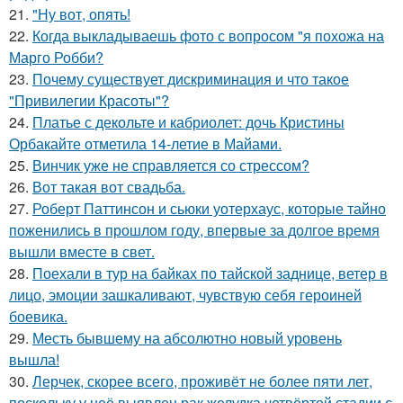
21.
"Ну вот, опять!
22.
Когда выкладываешь фото с вопросом "я похожа на
Марго Робби?
23.
Почему существует дискриминация и что такое
"Привилегии Красоты"?
24.
Платье с декольте и кабриолет: дочь Кристины
Орбакайте отметила 14-летие в Майами.
25.
Винчик уже не справляется со стрессом?
26.
Вот такая вот свадьба.
27.
Роберт Паттинсон и сьюки уотерхаус, которые тайно
поженились в прошлом году, впервые за долгое время
вышли вместе в свет.
28.
Поехали в тур на байках по тайской заднице, ветер в
лицо, эмоции зашкаливают, чувствую себя героиней
боевика.
29.
Месть бывшему на абсолютно новый уровень
вышла!
30.
Лерчек, скорее всего, проживёт не более пяти лет,
поскольку у неё выявлен рак желудка четвёртой стадии с