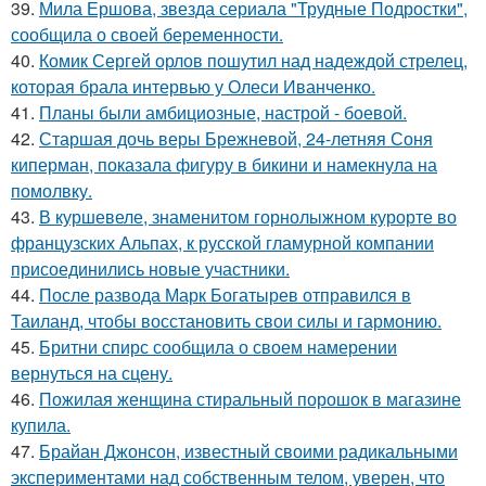
39.
Мила Ершова, звезда сериала "Трудные Подростки",
сообщила о своей беременности.
40.
Комик Сергей орлов пошутил над надеждой стрелец,
которая брала интервью у Олеси Иванченко.
41.
Планы были амбициозные, настрой - боевой.
42.
Старшая дочь веры Брежневой, 24-летняя Соня
киперман, показала фигуру в бикини и намекнула на
помолвку.
43.
В куршевеле, знаменитом горнолыжном курорте во
французских Альпах, к русской гламурной компании
присоединились новые участники.
44.
После развода Марк Богатырев отправился в
Таиланд, чтобы восстановить свои силы и гармонию.
45.
Бритни спирс сообщила о своем намерении
вернуться на сцену.
46.
Пожилая женщина стиральный порошок в магазине
купила.
47.
Брайан Джонсон, известный своими радикальными
экспериментами над собственным телом, уверен, что