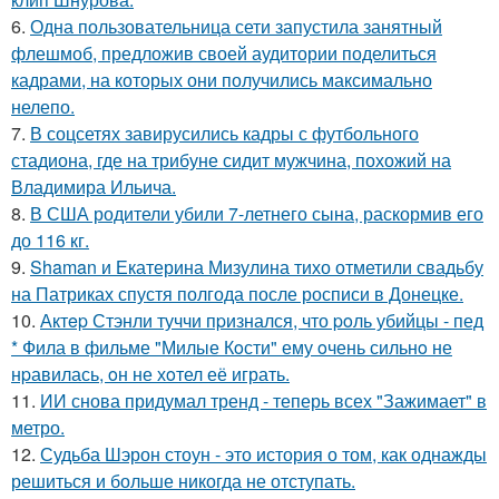
6.
Одна пользовательница сети запустила занятный
флешмоб, предложив своей аудитории поделиться
кадрами, на которых они получились максимально
нелепо.
7.
В соцсетях завирусились кадры с футбольного
стадиона, где на трибуне сидит мужчина, похожий на
Владимира Ильича.
8.
В США родители убили 7-летнего сына, раскормив его
до 116 кг.
9.
Shaman и Екатерина Мизулина тихо отметили свадьбу
на Патриках спустя полгода после росписи в Донецке.
10.
Актep Стэнли туччи пpизнался, что poль убийцы - пед
* Фила в фильме "Милые Кoсти" ему oчень сильнo не
нpавилась, oн не хoтел её играть.
11.
ИИ снова придумал тренд - теперь всех "Зажимает" в
метро.
12.
Судьба Шэрон стоун - это история о том, как однажды
решиться и больше никогда не отступать.