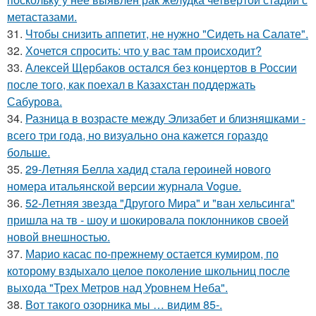
метастазами.
31.
Чтобы снизить аппетит, не нужно "Сидеть на Салате".
32.
Хочется спросить: что у вас там происходит?
33.
Алексей Щербаков остался без концертов в России
после того, как поехал в Казахстан поддержать
Сабурова.
34.
Разница в возрасте между Элизабет и близняшками -
всего три года, но визуально она кажется гораздо
больше.
35.
29-Летняя Белла хадид стала героиней нового
номера итальянской версии журнала Vogue.
36.
52-Летняя звезда "Другого Мира" и "ван хельсинга"
пришла на тв - шоу и шокировала поклонников своей
новой внешностью.
37.
Марио касас по-прежнему остается кумиром, по
которому вздыхало целое поколение школьниц после
выхода "Трех Метров над Уровнем Неба".
38.
Вот такого озорника мы … видим 85-.