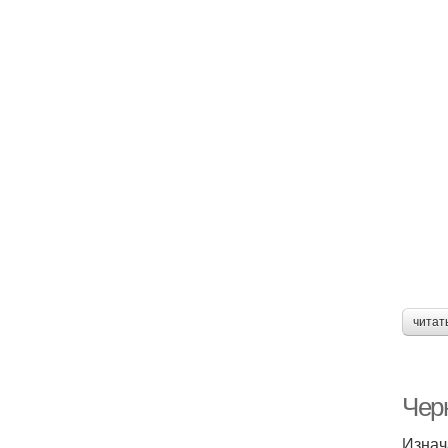
читат
Чер
Изнач