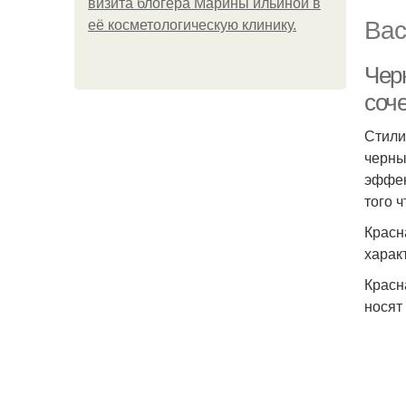
визита блогера Марины ильиной в
Вас
её косметологическую клинику.
Чер
соч
Стили
черны
эффек
того 
Красн
харак
Красн
носят 