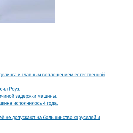
оделинга и главным воплощением естественной
сил Роуз.
ричиной задержки машины.
кина исполнилось 4 года.
её не допускают на большинство каруселей и