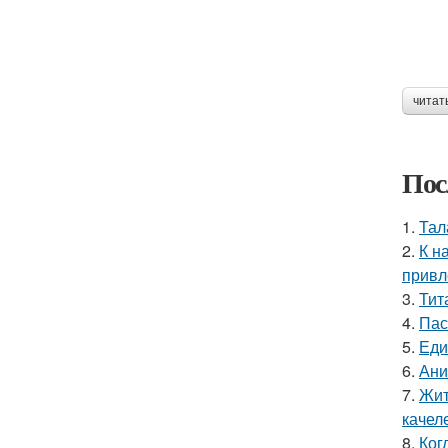
читат
Пос
1.
Тал
2.
К н
привл
3.
Тит
4.
Пас
5.
Еди
6.
Ани
7.
Жит
качел
8.
Ког