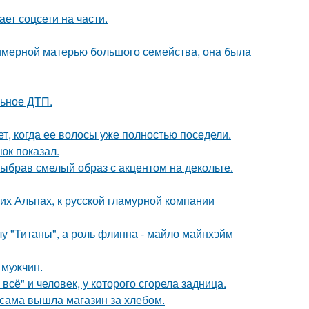
ет соцсети на части.
римерной матерью большого семейства, она была
льное ДТП.
ет, когда ее волосы уже полностью поседели.
юк показал.
ыбрав смелый образ с акцентом на декольте.
х Альпах, к русской гламурной компании
лу "Титаны", а роль флинна - майло майнхэйм
 мужчин.
всё" и человек, у которого сгорела задница.
 сама вышла магазин за хлебом.