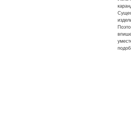
каран
Сущес
издел
Поэто
впише
умест
подоб