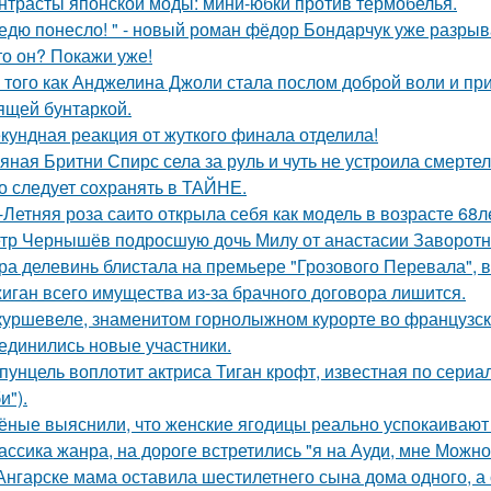
нтрасты японской моды: мини-юбки против термобелья.
едю понесло! " - новый роман фёдор Бондарчук уже разрыва
то он? Покажи уже!
 того как Анджелина Джоли стала послом доброй воли и п
ящей бунтаркой.
кундная реакция от жуткого финала отделила!
яная Бритни Спирс села за руль и чуть не устроила смерте
о следует сохранять в ТАЙНЕ.
-Летняя роза саито открыла себя как модель в возрасте 68л
тр Чернышёв подросшую дочь Милу от анастасии Заворотн
ра делевинь блистала на премьере "Грозового Перевала", в
иган всего имущества из-за брачного договора лишится.
куршевеле, знаменитом горнолыжном курорте во французски
единились новые участники.
пунцель воплотит актриса Тиган крофт, известная по сериа
и").
ёные выяснили, что женские ягодицы реально успокаивают
ассика жанра, на дороге встретились "я на Ауди, мне Можно 
Ангарске мама оставила шестилетнего сына дома одного, а