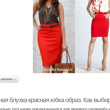
ь дальше →
ная блузка красная юбка образ. Как выб
ально этот наряд предназначался для делового гардероба 