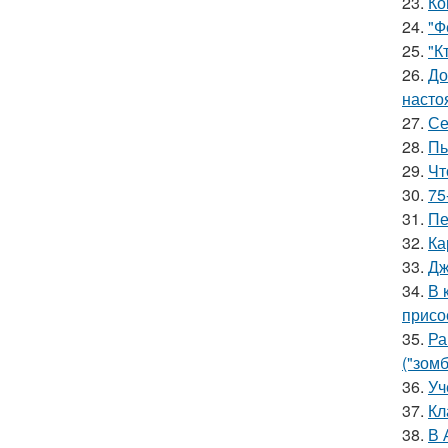
23.
Ко
24.
"Ф
25.
"К
26.
До
насто
27.
Се
28.
Пь
29.
Чт
30.
75
31.
Пе
32.
Ка
33.
Дж
34.
В 
присо
35.
Ра
("зомб
36.
Уч
37.
Кл
38.
В 