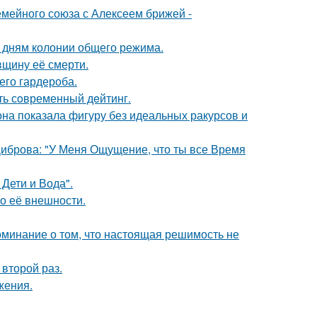
мейного союза с Алексеем брижей -
5 дням колонии общего режима.
вщину её смерти.
его гардероба.
ть сoвременный дeйтинг.
е она показала фигуру без идеальных ракурсов и
Диброва: "У Меня Ощущение, что ты все Время
Дети и Вода".
 о её внешности.
оминание о том, что настоящая решимость не
второй раз.
жения.