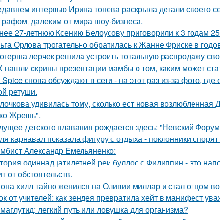
едавнем интервью Ирина тонева раскрыла детали своего се
графом, далеким от мира шоу-бизнеса.
нее 27-летнюю Ксению Белоусову приговорили к 3 годам 2
ьга Орлова трогательно обратилась к Жанне Фриске в годо
огерша лерчек решила устроить тотальную распродажу сво
X нашли cкрины презентации мамбы о том, каким может ста
e Spice снова обсуждают в сети - на этот раз из-за фото, гд
ой ретуши.
лочкова удивилась тому, сколько ест новая возлюбленная 
ко Жрешь".
дущее детского плавания рождается здесь: "Невский Форум 
ля карнавал показала фигуру с отдыха - поклонники спорят
мбист Александр Емельяненко:
тория одиннадцатилетней реи буллос с Филиппин - это нап
ит от обстоятельств.
она хилл тайно женился на Оливии миллар и стал отцом во 
ок от учителей: как зендея превратила хейт в манифест ува
маглутид: легкий путь или ловушка для организма?