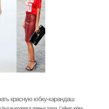
ирать красную юбку-карандаш
и был выполнен в темных тонах. Сейчас юбка-