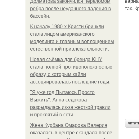
вариа
Долматова закончился переломом
так. 
ребра после неудачного падения в
бассейн.
К началу 1980-х Кристи бринкли
стала лицом американского
моделинга и главным воплощением
естественной привлекательности.
Новая съёмка для бренда KHY
стала полной противоположностью
образу, с которым кайли
ассоциировалась последние годы.
"Я уже год Пытаюсь Просто
Выжить": Анна седокова
разрыдалась из-за жесткой травли
и проклятий в сети.
читат
Жена Курбана Омарова Валерия
оказалась в центре скандала после