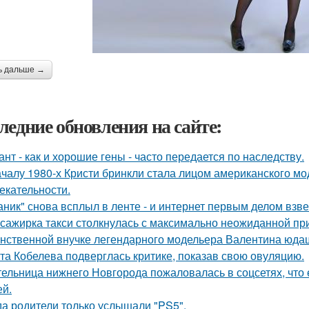
ь дальше →
ледние обновления на сайте:
ант - как и хорошие гены - часто передается по наследству.
ачалу 1980-х Кристи бринкли стала лицом американского м
екательности.
аник" снова всплыл в ленте - и интернет первым делом взве
сажирка такси столкнулась с максимально неожиданной п
нственной внучке легендарного модельера Валентина юдаш
та Кобелева подверглась критике, показав свою овуляцию.
ельница нижнего Новгорода пожаловалась в соцсетях, что 
ей.
да родители только услышали "PS5".