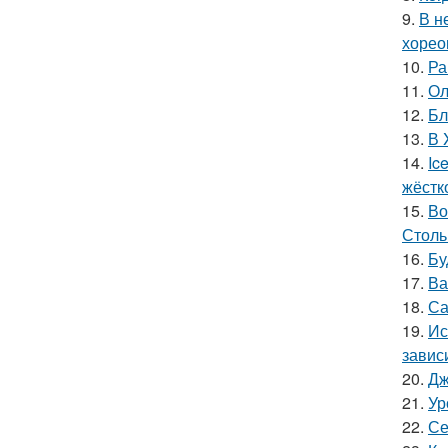
9.
В н
хорео
10.
Ра
11.
Ол
12.
Бл
13.
В 
14.
Ic
жёстк
15.
Во
Столь
16.
Бу
17.
Ва
18.
Са
19.
Ис
завис
20.
Дж
21.
Ур
22.
Се