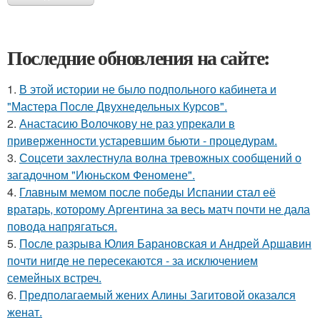
Последние обновления на сайте:
1.
В этой истории не было подпольного кабинета и
"Мастера После Двухнедельных Курсов".
2.
Анастасию Волочкову не раз упрекали в
приверженности устаревшим бьюти - процедурам.
3.
Соцсети захлестнула волна тревожных сообщений о
загадочном "Июньском Феномене".
4.
Главным мемом после победы Испании стал её
вратарь, которому Аргентина за весь матч почти не дала
повода напрягаться.
5.
После разрыва Юлия Барановская и Андрей Аршавин
почти нигде не пересекаются - за исключением
семейных встреч.
6.
Предполагаемый жених Алины Загитовой оказался
женат.