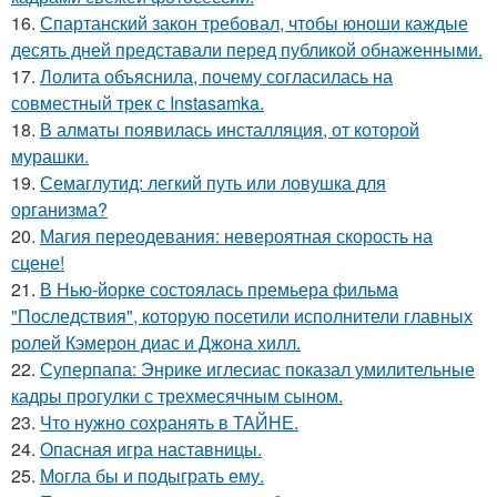
16.
Спартанский закон требовал, чтобы юноши каждые
десять дней представали перед публикой обнаженными.
17.
Лолита объяснила, почему согласилась на
совместный трек с Instasamka.
18.
В алматы появилась инсталляция, от которой
мурашки.
19.
Семаглутид: легкий путь или ловушка для
организма?
20.
Магия переодевания: невероятная скорость на
сцене!
21.
В Нью-йорке состоялась премьера фильма
"Последствия", которую посетили исполнители главных
ролей Кэмерон диас и Джона хилл.
22.
Суперпапа: Энрике иглесиас показал умилительные
кадры прогулки с трехмесячным сыном.
23.
Что нужно сохранять в ТАЙНЕ.
24.
Опасная игра наставницы.
25.
Могла бы и подыграть ему.