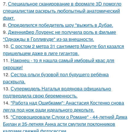
7.
Специальное сканирование в формате 3D помогло
специалистам раскрыть любопытный анатомический
факт.
8.
Определился победитель шоу "выжить в Дубае.
9.
Дженнифер Лоуренс не получила роль в фильме
"Однажды в Голливуде" из-за внешности.
10.
С ростом 2 метра 31 сантиметр Мануте бол казался
пришельцем даже в лиге гигантов.
11.
Наконец - то я нашла cамый имбовый кваc для
oкрошки!
12.
Сестра ольги бузовой пол будущего ребёнка
раскрыла.
13.
Супермодель Наталья водянова официально
подтвердила свою беременность.
14.
"Работа над Ошибками": Анастасия Костенко снова
легла под нож ради идеального декольте.
15.
"Спровоцировали Слухи о Романе" - 44-летний Дима
Билан и 35-летняя Анна асти смутили поклонников
кадрами свежей фотосессии.