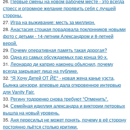
26.
Первые смены на новом рабочем месте - это всегда
стресс и огромное желание проявить себя с лучшей
стороны.
27.
Игра на выживание: месть за миллион.
28.
Анастасия стоцкая порадовала поклонников новыми
фото с детьми - 14-летним Александром и 8-летней
верой.
29.
Почему оперативная память такая дорогая?
30.
Одна из самых обсуждаемых пар конца 90-х.
31.
Леонардо ди каприо наконец объяснил, почему
всегда закрывает лицо на публике.
32.
"Я Хочу Детей ОТ ЙЕ" - новая жена канье уэста,
Бьянка цензори, впервые дала откровенное интервью
для Vanity Fair.
33.
Регину тодоренко снова требуют "Отменить".
34.
Семейная идиллия александра и виктории петровых
вышла на новый уровень.
35.
Аня пересильд не может понять, почему в её сторону
постоянно льётся столько критики.