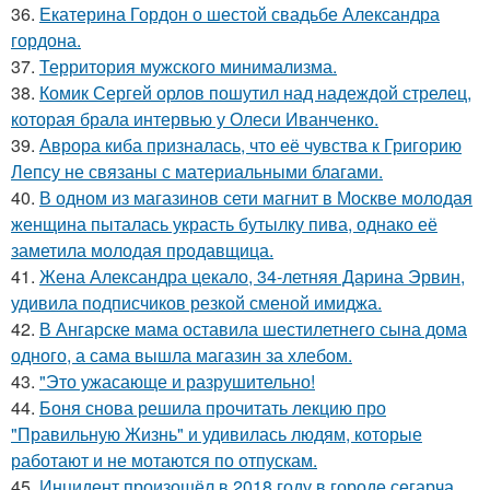
36.
Екатерина Гордон о шестой свадьбе Александра
гордона.
37.
Территория мужского минимализма.
38.
Комик Сергей орлов пошутил над надеждой стрелец,
которая брала интервью у Олеси Иванченко.
39.
Аврора киба призналась, что её чувства к Григорию
Лепсу не связаны с материальными благами.
40.
В одном из магазинов сети магнит в Москве молодая
женщина пыталась украсть бутылку пива, однако её
заметила молодая продавщица.
41.
Жена Александра цекало, 34-летняя Дарина Эрвин,
удивила подписчиков резкой сменой имиджа.
42.
В Ангарске мама оставила шестилетнего сына дома
одного, а сама вышла магазин за хлебом.
43.
"Это ужасающе и разрушительно!
44.
Боня снова решила прочитать лекцию про
"Правильную Жизнь" и удивилась людям, которые
работают и не мотаются по отпускам.
45.
Инцидент произошёл в 2018 году в городе сегарча,