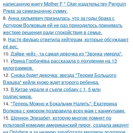
написанную книгу Mother F * Cker издательству Penguin
Press за семизначную сумму.
8.
Анна хилькевич призналась, что за годы брака с
Артуром Волковым ей не раз приходилось принимать
жесткие решения ради спокойствия в семье.
9.
Настя федько ответила хейтерам, которые обсуждают
её вес.
10.
Дэйви чейз - та самая девочка из "Звонка умерла".
11.
Ирина Горбачёва рассказала о похудении на 13
килограммов.
12.
Снова будет девочка: звезда "Теории Большого
Взрыва" кейли куоко ждет второго ребенка.
13.
В Китае украли и съели собаку с 1, 5 млн
подписчиков.
14.
"Теперь Можно и Бокальчик Налить": Екатерина
Волкова с юмором поздравила всех мам с каникулами.
15.
Шеннон Элизабет, которую многие помнят по
культовой комедии американский пирог, создала аккаунт
на Onlyfans и за неделю заработала миллион долларов.