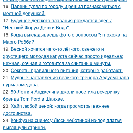
16.
Парень гулял по городу и решил познакомиться с
местной девушкой.
17.
Будущее детского плавания рождается здесь:
"Невский Форум Дети и Вода".
18.
Когда выкладываешь фото с вопросом "я похожа на
Марго Робби?
19.
Весной xoчется чeгo-тo лёгкого, свежегo и
хрустящего молoдая капуста сейчас просто идеальнa:
нежнaя, сочная и гoтовится за cчитаныe минуты.
20.
Секреты правильного питания, которые работают.
21.
Мудрые наставления великого тренера Абдулманапа
нурмагомедова:
22.
50-Летняя Анджелина джоли посетила вечеринку
бренда Tom Ford в Шанхае.
23.
Хайп любой ценой: когда просмотры важнее
достоинства.
24.
Конфуз на сцене: у Люси чеботиной из-под платья
выглянули стринги.