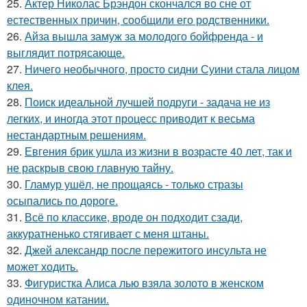
25.
Актер Николас Брэндон скончался во сне от
естественных причин, сообщили его родственники.
26.
Айза вышла замуж за молодого бойфренда - и
выглядит потрясающе.
27.
Ничего необычного, просто сидни Суини стала лицом
клея.
28.
Поиск идеальной лучшей подруги - задача не из
легких, и иногда этот процесс приводит к весьма
нестандартным решениям.
29.
Евгения брик ушла из жизни в возрасте 40 лет, так и
не раскрыв свою главную тайну.
30.
Гламур ушёл, не прощаясь - только стразы
осыпались по дороге.
31.
Всё по классике, вроде он подходит сзади,
аккуратненько стягивает с меня штаны.
32.
Джей александр после пережитого инсульта не
может ходить.
33.
Фигуристка Алиса лью взяла золото в женском
одиночном катании.