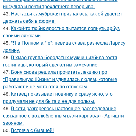
инсульта и почти трёхлетнего перерыва.
43.
Настасья самубрская призналась, как ей удается
держать себя в форме.
44.
Какой-то тюбик яростно пытается лопнуть арбуз
своими ляжками.
45.
"Я в Полном а * е": певица слава разнесла Ларису
долину.
46.
В хмао группа бородатых мужчин избила гостя
гостиницы, который сделал им замечание.
47.
Боня снова решила прочитать лекцию про
"Правильную Жизнь" и удивилась людям, которые
работают и не мотаются по отпускам.
48.
Китаец показывает новинку и сразу ясно, это
придумали не для быта и не для пользы.
49.
В сети разгорелось настоящее расследование,
связанное с возлюбленным вали карнавал - Аргишти
эвояном.
50.
Встреча с бывшей!