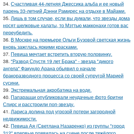
34.
Счастливая 44-летняя Джессика альба и ее новый
парень 33-летний Дэнни Рамирес на отдыхе в Майами.
35.
Лишь в том случае, если вы думали, что звезды дома
носят шелковые халаты, то Мэттью макконахи готов вас
переубедить.
36.
В Москве на премьере Ольги Бузовой светская жизнь
вновь зажглась яркими красками.
37.
Певица мечтает встретить вторую половинку.
38.
"Развод Спустя 19 лет Брака" - звезда "дикого
ангела" Факундо Арана обьявил о начале
бракоразводного процесса со своей супругой Марией
сусини.
39.
Экстремальная акробатика на воде.
40.
Папарацци опубликовали неудачные фото бритни
Спирс и расстроили поп-звезду.
41.
Лариса долина под угрозой потери загородной
недвижимости.
42.
Певица Ая (Светлана Назаренко) из группы "город
312" впервые появилась на сцене после тяжёлого