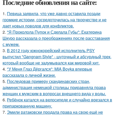
Последние обновления на сайте:
1.
Певица заявила, что уже давно оставила позади
громкие истории, сосредоточилась на творчестве и не
дает новых поводов для конфликтов.
2.
"Я Проколола Пупок и Сделала Губы": Екатерина
Шкуро рассказала о преображениях после расставания
с мужем.
3.
В 2012 году южнокорейский исполнитель PSY
выпустил "Gangnam Style" - шуточный и абсурдный трек,
который вообще не задумывался как мировой хит.
4.
"У Меня Глаз Дёргался": MIA Boyka впервые
рассказала о личной жизни.
5.
Последовав примеру скандинавских стран,
администрация немецкой столицы приравняла права
женщин к мужским в вопросах внешнего вида у воды.
6.
Ребёнок катался на велосипеде и случайно врезался в
припаркованную машину.
7.
Эмили ратаковски продала права на свою ещё не