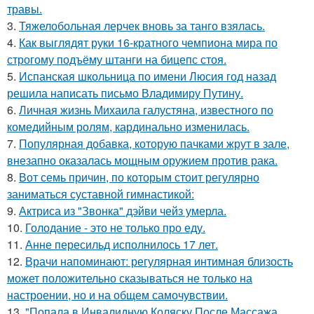
травы.
3.
Тяжелобольная лерчек вновь за танго взялась.
4.
Как выглядят руки 16-кратного чемпиона мира по
строгому подъёму штанги на бицепс стоя.
5.
Испанская школьница по имени Люсия год назад
решила написать письмо Владимиру Путину.
6.
Личная жизнь Михаила галустяна, известного по
комедийным ролям, кардинально изменилась.
7.
Популярная добавка, которую пачками жрут в зале,
внезапно оказалась мощным оружием против рака.
8.
Вот семь причин, по которым стоит регулярно
заниматься суставной гимнастикой:
9.
Актриса из "Звонка" дэйви чейз умерла.
10.
Голодание - это не только про еду.
11.
Анне пересильд исполнилось 17 лет.
12.
Врачи напоминают: регулярная интимная близость
может положительно сказываться не только на
настроении, но и на общем самочувствии.
13.
"Попала в Инвалидную Коляску После Массажа