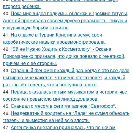
второго ребенка.
40.
Пока мир видел подиумы, обложки и громкие титулы,
Анок яй проживала совсем другую реальность - тихую и
изнуряющую борьбу за жизнь.
41.
На отдыхе в Турции Кристина асмус свои
акробатические навыки продемонстрировала.
42.
"Ей не Нужно Ходить к Косметологу" - Оксана
Пономаренко признала, что дочке повезло с генетикой,
причём не с её стороны.
43.
Странный феномен: каждый раз, когда я это всё дело
вытираю, мне кажется, что меня кто-то зовёт, и каждый
раз грызёт совесть, что я поступила плохо.
44.
Певица оказалась пятым музыкантом в истории, чье
состояние превысило миллиард долларов.
45.
Скандал с мясом в сети магазинов "Светофор".
46.
Неадекватный водитель на "Ладе" не сумел объехать
"газель" и выместил на ней всю злость.
47.
Аргентинка внезапно призналась, что по ночам