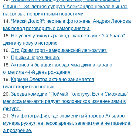
Спины" - 34-летняя супруга Александра цекало вышла
на связь с неприятными новостями.
14.
"Маски Долой": честные фото жены Андрея Леонова
как повод поговорить о самопринятии.
15.
Не успел утихнуть развод - как сеть уже "Собрала"
джигану новую историю.
16.
Это Джим торп - американский легкоатлет.
17.
Прыжки через линию.
18.
Актриса и бывшая звезда мма джина карано
отметила 44-й день рождения!
19.
Кармен Электра активно занимается
благотворительностью:
20.
Звезда комедии "Поймай Толстуху, Если Сможешь"
мелисса маккарти радует поклонников изменениями в
фигуре.
21.
Эта фотография, где знаменитый тореро Альваро
мунера рухнул на песок арены, запечатлела не падение,
а прозрение.