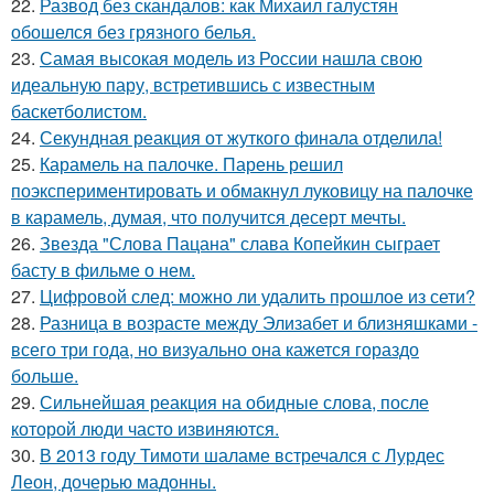
22.
Развод без скандалов: как Михаил галустян
обошелся без грязного белья.
23.
Самая высокая модель из России нашла свою
идеальную пару, встретившись с известным
баскетболистом.
24.
Секундная реакция от жуткого финала отделила!
25.
Карамель на палочке. Парень решил
поэкспериментировать и обмакнул луковицу на палочке
в карамель, думая, что получится десерт мечты.
26.
Звезда "Слова Пацана" слава Копейкин сыграет
басту в фильме о нем.
27.
Цифровой след: можно ли удалить прошлое из сети?
28.
Разница в возрасте между Элизабет и близняшками -
всего три года, но визуально она кажется гораздо
больше.
29.
Сильнейшая реакция на обидные слова, после
которой люди часто извиняются.
30.
В 2013 году Тимоти шаламе встречался с Лурдес
Леон, дочерью мадонны.