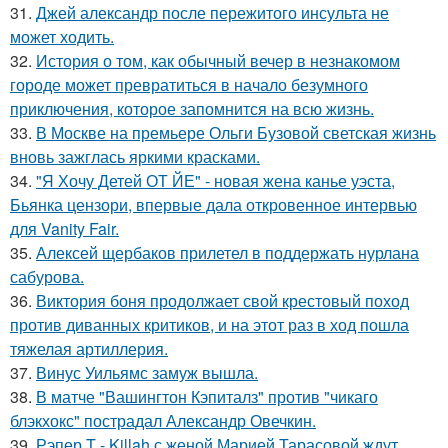
31.
Джей александр после пережитого инсульта не
может ходить.
32.
История о том, как обычный вечер в незнакомом
городе может превратиться в начало безумного
приключения, которое запомнится на всю жизнь.
33.
В Москве на премьере Ольги Бузовой светская жизнь
вновь зажглась яркими красками.
34.
"Я Хочу Детей ОТ ЙЕ" - новая жена канье уэста,
Бьянка цензори, впервые дала откровенное интервью
для Vanity Fair.
35.
Алексей щербаков прилетел в поддержать нурлана
сабурова.
36.
Виктория боня продолжает свой крестовый поход
против диванных критиков, и на этот раз в ход пошла
тяжелая артиллерия.
37.
Винус Уильямс замуж вышла.
38.
В матче "Вашингтон Кэпиталз" против "чикаго
блэкхокс" пострадал Александр Овечкин.
39.
Рэпер T - Killah с женой Марией Тарасовой ждут