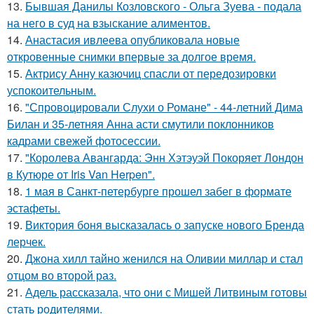
13.
Бывшая Данилы Козловского - Ольга Зуева - подала
на него в суд на взыскание алиментов.
14.
Анастасия ивлеева опубликовала новые
откровенные снимки впервые за долгое время.
15.
Актрису Анну казючиц спасли от передозировки
успокоительным.
16.
"Спровоцировали Слухи о Романе" - 44-летний Дима
Билан и 35-летняя Анна асти смутили поклонников
кадрами свежей фотосессии.
17.
"Королева Авангарда: Энн Хэтэуэй Покоряет Лондон
в Кутюре от Iris Van Herpen".
18.
1 мая в Санкт-петербурге прошел забег в формате
эстафеты.
19.
Виктория боня высказалась о запуске нового Бренда
лерчек.
20.
Джона хилл тайно женился на Оливии миллар и стал
отцом во второй раз.
21.
Адель рассказала, что они с Мишей Литвиным готовы
стать родителями.