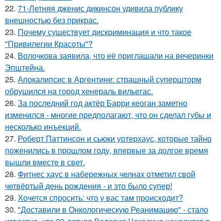
22.
71-Летняя дженис дикинсон удивила публику
внешностью без прикрас.
23.
Почему существует дискриминация и что такое
"Привилегии Красоты"?
24.
Волочкова заявила, что её приглашали на вечеринки
Эпштейна.
25.
Апокалипсис в Аргентине: страшный супершторм
обрушился на город хенераль вильегас.
26.
За последний год актёр Барри кеоган заметно
изменился - многие предполагают, что он сделал губы и
несколько инъекций.
27.
Роберт Паттинсон и сьюки уотерхаус, которые тайно
поженились в прошлом году, впервые за долгое время
вышли вместе в свет.
28.
Фитнес хаус в набережных челнах отметил свой
четвёртый день рождения - и это было супер!
29.
Хочется спросить: что у вас там происходит?
30.
"Доставили в Онкологическую Реанимацию" - стало