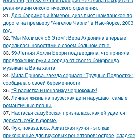
известно, что 33-летняя Валерия Чекалина находится в
реанимации онкологического отделения.
31.
Дрю бэрримор и Кэмерон диаз пьют шампанское по
дороге на премьеру "Ангелов Чарли" в Нью-йорке, 2003
год.
32.
"Мы Молимся об Этом": Вера Алдонина впервые
поделилась новостями о своем больном отце.
33.
59-Летняя Холли Берри подтвердила, что приняла
предложение руки и сердца от своего бойфренда,
музыканта Вана ханта.
34.
Мила Ершова, звезда сериала "Трудные Подростки",
сообщила о своей беременности.
35.
"Я расистка и ненавижу чернокожих!
36.
Личная жизнь на паузе: как дети нарушают самые
романтичные планы.
37.
Настасья самубрская призналась, как ей удается
держать себя в форме.
38.
Фух, показалось. Азиатская кухня - это как
приключение для вкусовых рецепторов: острое, сладкое,