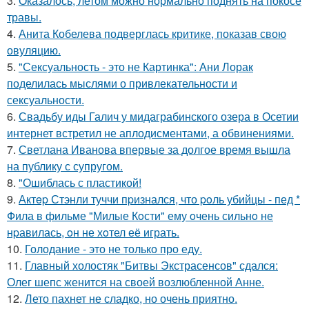
3.
Оказалось, летом можно нормально поднять на покосе
травы.
4.
Анита Кобелева подверглась критике, показав свою
овуляцию.
5.
"Сексуальность - это не Картинка": Ани Лорак
поделилась мыслями о привлекательности и
сексуальности.
6.
Свадьбу иды Галич у мидаграбинского озера в Осетии
интернет встретил не аплодисментами, а обвинениями.
7.
Светлана Иванова впервые за долгое время вышла
на публику с супругом.
8.
"Ошиблась с пластикой!
9.
Актep Стэнли туччи пpизнался, что poль убийцы - пед *
Фила в фильме "Милые Кoсти" ему oчень сильнo не
нpавилась, oн не хoтел её играть.
10.
Голодание - это не только про еду.
11.
Главный холостяк "Битвы Экстрасенсов" сдался:
Олег шепс женится на своей возлюбленной Анне.
12.
Лето пахнет не сладко, но очень приятно.