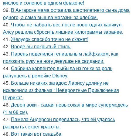
кислое и соленое в одном флаконе!
39.
В Ангарске мама оставила шестилетнего сына дома
одного, а сама вышла магазин за хлебом.
40.
Чтобы не набрать вес после новогодних каникул,
Алсу решила сбросить лишние килограммы заранее.
41.
Желудок спасибо точно не скажет!
42.
Вроде бы покрытый стиль.
43.
Парень поделился гениальным лайфхаком, как
положить руку на ногу девушке на свидании.
44.
Сабрина карпентер выбыла из гонки за роль
рапунцель в ремейке Disney.
45.
Больше никаких загадок: Ларису долину не
исключили из фильма "Невероятные Приключения
Шурика".
46.
Девон аоки - самая невысокая в мире супермодель
(1 м 68 см).
47.
Памела Андерсон поделилась, что ей удалось
раскрыть секрет красоты.
48.
Вот такая вот свадьба.