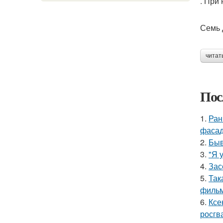
. При
Семь 
читат
Пос
1.
Ран
фасад
2.
Быв
3.
"Я 
4.
Зас
5.
Так
фильм
6.
Ксе
росгв