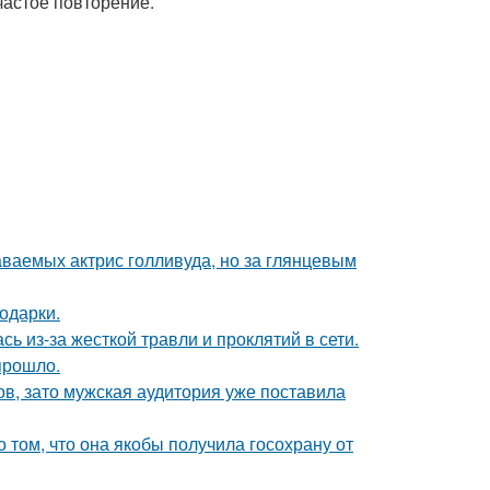
частое повторение.
аваемых актрис голливуда, но за глянцевым
одарки.
ь из-за жесткой травли и проклятий в сети.
прошло.
ов, зато мужская аудитория уже поставила
о том, что она якобы получила госохрану от