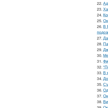
22.
Ад
23.
Ха
24.
Ко
25.
Он
26.
В 
подоз
27.
Да
28.
Па
29.
Дж
30.
Ме
31.
Фи
32.
"П
33.
В 
34.
До
35.
Съ
36.
Од
37.
Он
38.
Ви
39.
Ок