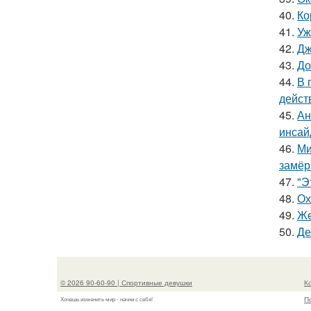
40.
Ко
41.
Уж
42.
Дж
43.
До
44.
В 
дейст
45.
Ан
инсай
46.
Ми
замёр
47.
"Э
48.
Ох
49.
Же
50.
Де
© 2026 90-60-90 | Спортивные девушки
К
П
Хочешь изменить мир - начни с себя!