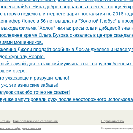
ролева вайба: Нина добрев ворвалась в ленту с порцией кр
е вторую неделю в интернете царит ностальгия по 2016 год
еннифер Лопес в 56 лет вышла на "Золотой Глобус" в проз
 выхода фильма "Холоп" имя актрисы ольги дибцевой знал
последнее время Ольга Бузова оказалась в центре скандала
виями мошенников.
желина Джоли продаёт особняк в Лос-анджелесе и навсегд
дер журналу People.
лый случай дня: казахский мужчина спас пару влюблённых 
зшем озере.
то ужасающе и разрушительно!
 уж, эти азиатские забавы!
лудок спасибо точно не скажет!
вушке ампутировали руку после неосторожного использова
онтакты
Пользовательское соглашение
Обратная связь
олитика конфидециальности
Копирование разрешено при у