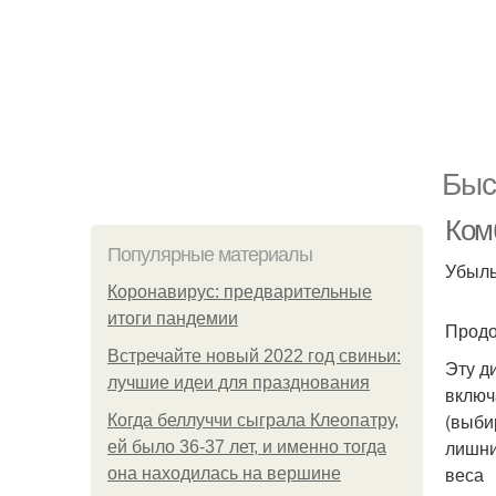
Быс
Ком
Популярные материалы
Убыль 
Коронавирус: предварительные
итоги пандемии
Продо
Встречайте новый 2022 год свиньи:
Эту д
лучшие идеи для празднования
включ
(выби
Когда беллуччи сыграла Клеопатру,
лишни
ей было 36-37 лет, и именно тогда
веса
она находилась на вершине