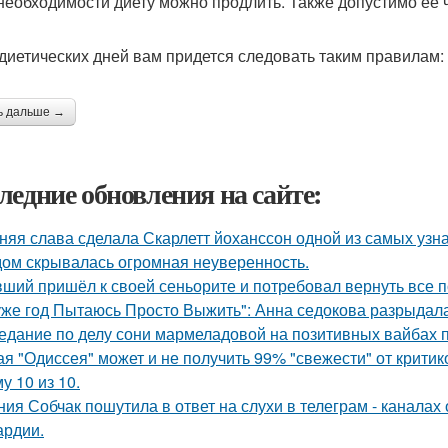
 необходимости диету можно продлить. Также допустимо ее 
диетических дней вам придется следовать таким правилам:
ь дальше →
ледние обновления на сайте:
няя слава сделала Скарлетт йоханссон одной из самых узн
ом скрывалась огромная неуверенность.
ший пришёл к своей сеньорите и потребовал вернуть все п
уже год Пытаюсь Просто Выжить": Анна седокова разрыдалас
едание по делу сони мармеладовой на позитивных вайбах 
ая "Одиссея" может и не получить 99% "свежести" от критик
у 10 из 10.
ния Собчак пошутила в ответ на слухи в телеграм - каналах 
ардии.