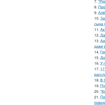
7.
"Ро
8.
Про
9.
Алё
10.
За
сына у
11.
Ак
12.
Да
13.
Ан
даже 
14.
Ге
15.
До
16.
У 
17.
17
рассл
18.
В 
19.
Пу
20.
"К
21.
По
повед