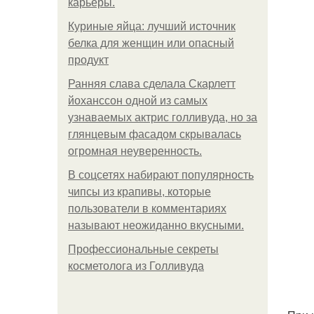
карьеры.
Куриные яйца: лучший источник
белка для женщин или опасный
продукт
Ранняя слава сделала Скарлетт
йоханссон одной из самых
узнаваемых актрис голливуда, но за
глянцевым фасадом скрывалась
огромная неуверенность.
В соцсетях набирают популярность
чипсы из крапивы, которые
пользователи в комментариях
называют неожиданно вкусными.
Профессиональные секреты
косметолога из Голливуда