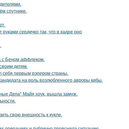
одителями.
ём спутнике.
ют.
руками сердечко так, что в кадре оно
.
а с Беном аффлеком.
своим детям.
л себя первым рэпером страны.
кандидата на роль возлюбленного авроры кибы.
нные Дела" Майя хоук, вышла замуж.
ьности.
ить свою внешность к кукле.
их операциях и публично прояснила ситуацию.