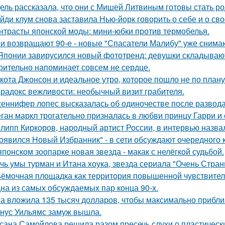
ель рассказала, что они с Мишей Литвиным готовы стать р
йди клум снова заставила Нью-йорк говорить о себе и о сво
нтрасты японской моды: мини-юбки против термобелья.
и возвращают 90-е - новые "Спасатели Малибу" уже снима
Японии завирусился новый фототренд: девушки складывают 
рительно напоминает совсем не сердце.
кота Джонсон и идеальное утро, которое пошло не по плану
радокс вежливости: необычный визит грабителя.
еннифер лопес высказалась об одиночестве после развод
ган маркл трогательно призналась в любви принцу Гарри и 
липп Киркоров, народный артист России, в интервью назва
оявился Новый Избранник" - в сети обсуждают очередного 
японском зоопарке новая звезда - макак с нелёгкой судьбой.
чь умы турман и Итана хоука, звезда сериала "Очень Стра
ёмочная площадка как территория повышенной чувствител
на из самых обсуждаемых пар конца 90-х.
а вложила 135 тысяч долларов, чтобы максимально приблиз
нус Уильямс замуж вышла.
сана Самойлова решила разом пресечь слухи о пластическ