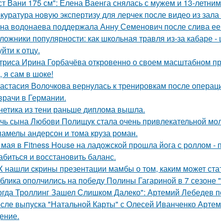
ст Вани 175 см": Елена Ваенга снялась с мужем и 13-летни
куратура новую экспертизу для лерчек после видео из зала
на водонаева поддержала Анну Семенович после слива ее
ложники популярности: как школьная травля из-за кабаре -
йти к отцу.
триса Ирина Горбачёва откровенно о своем масштабном п
, я сам в шоке!
астасия Волочкова вернулась к тренировкам после операции
врачи в Германии.
нетика из тени раньше диплома вышла.
чь сына Любови Полищук стала очень привлекательной мол
памелы андерсон и тома круза роман.
 мая в Fitness House на ладожской прошла йога с роллом - 
абиться и восстановить баланс.
X нашли cкрины презентации мамбы о том, каким может ста
блика ополчились на победу Полины Гагариной в 7 сезоне "
огда Троллинг Зашел Слишком Далеко": Артемий Лебедев по
сле выпуска "Натальной Карты" с Олесей Иванченко Артеми
ение.