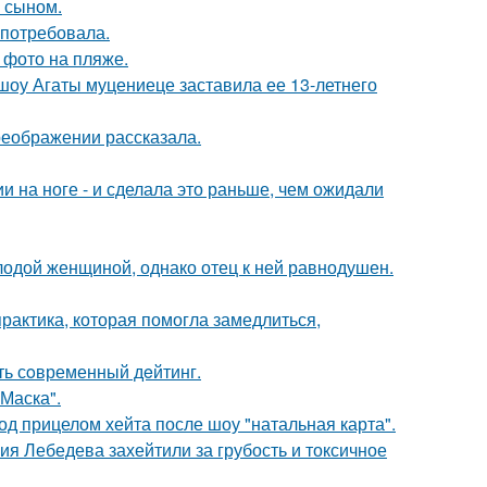
м сыном.
 потребовала.
 фото на пляже.
 шоу Агаты муцениеце заставила ее 13-летнего
реображении рассказала.
 на ноге - и сделала это раньше, чем ожидали
одой женщиной, однако отец к ней равнодушен.
практика, которая помогла замедлиться,
ть сoвременный дeйтинг.
Маска".
д прицелом хейта после шоу "натальная карта".
я Лебедева захейтили за грубость и токсичное