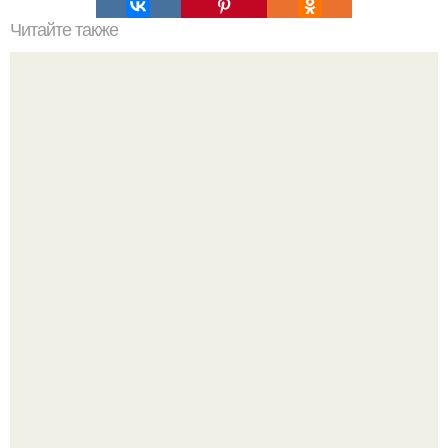
Читайте также
Что значит ухаживать за собой. Забота о себе, уход за
собой...
Пока актёр делится кулинарными экспериментами, его