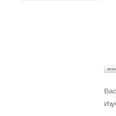
читат
Вас
Изу