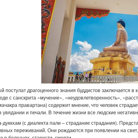
й постулат драгоценного знания буддистов заключается в 
оде с санскрита «мучение», «неудовлетворенность», «расст
мачакра правартана) содержит мнение, что человек страдает
в увядании и печали. В течение жизни все людские негатив
а-дуккхам (с диалекта пали – страдание страдания). Предс
ивных переживаний. Они рождаются при появлении на свет
е в болезнях, старости, смерти.