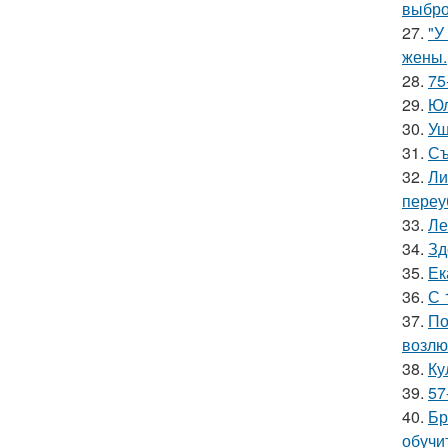
выбро
27.
"У
жены.
28.
75
29.
Юл
30.
Уш
31.
Съ
32.
Ли
переу
33.
Ле
34.
Зд
35.
Ек
36.
С 
37.
По
возлю
38.
Ку
39.
57
40.
Бр
обучи