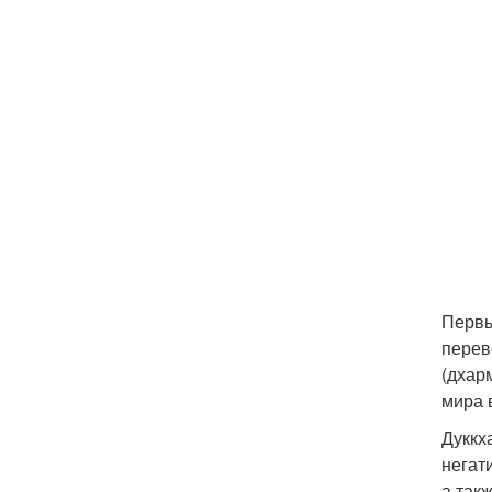
Первы
перев
(дхар
мира 
Дуккх
негат
а такж