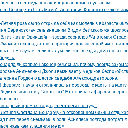
шенного неожиданно активировавшимся вулканом.
 нее Вообще-то Есть Мама": Анастасия Костенко резко выс
-Летняя роза саито открыла себя как модель в возрасте 68л
ия Барановская сеть внешним Видом без макияжа шокиро
ёл из жизни Эрик дейн - звезда сериалов "Анатомия Страст
ёмочная площадка как территория повышенной чувствител
шь в том случае, если вы думали, что звезды дома носят ш
бедить.
онардо ди каприо наконец объяснил, почему всегда закрыва
оровье Анджелины Джоли вызывает у медиков беспокойств
атерина Гордон о шестой свадьбе Александра гордона.
1 февраля начали ограничивать переводы с карты на карту -
бедительница шоу "Холостяк" Екатерина сафарова впервые
бленного.
линарный промах: когда десерт летит не туда.
-Летняя Светлана Бондарчук в откровенном бикини отдыхает
эд питт перед съемками в роли Ахиллеса полгода потратил 
ться навыкам владения мечом.