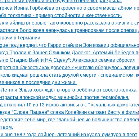
стра ольги бузовой пол будущего ребёнка раскрыла.
триса Ирина Горбачёва откровенно о своем масштабном п
ба толкалина - пример стройности и женственности.
лли айлиш впервые так откровенно рассказала о жизни с с
астасия Волочкова вернулась к тренировкам после операции
врачи в Германии.
gue подтвердил, что Гарри стайлз и Зои кравиц официальн
огда Троллинг Зашел Слишком Далеко": Артемий Лебедев по
ыло Стыдно Выйти НА Сцену": Александр семчев сбросил 100
претная близость: как доверие к учителю обернулось ловуш
коль кидман решила стать доулой смерти - специалистом,
венников в последние дни жизни.
-Летняя Эльза хоск ждёт второго ребёнка от своего жениха 
нтрасты японской моды: мини-юбки против термобелья.
д отклонил 10 из 13 исков актрисы о с * ксуальных домогате
езда "Слова Пацана" слава Копейкин сыграет басту в филь
едставьте себе мир, где главной целью большинства являе
ством.
 июня 1982 года лайнер, летевший из куала-лумпура в перт,