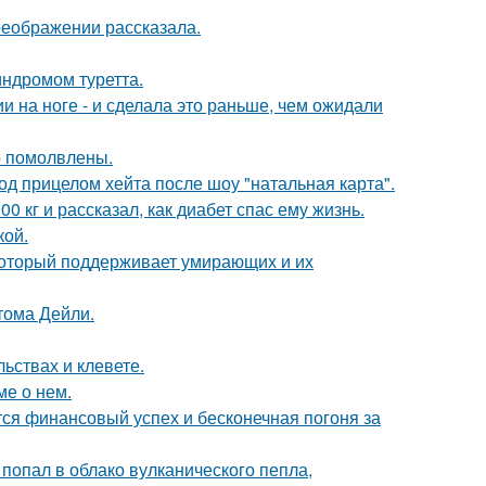
реображении рассказала.
индромом туретта.
 на ноге - и сделала это раньше, чем ожидали
о помолвлены.
д прицелом хейта после шоу "натальная карта".
 кг и рассказал, как диабет спас ему жизнь.
кой.
 который поддерживает умирающих и их
тома Дейли.
льствах и клевете.
ме о нем.
тся финансовый успех и бесконечная погоня за
 попал в облако вулканического пепла,