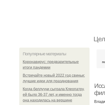
Цел
Популярные материалы
п
Коронавирус: предварительные
итоги пандемии
Встречайте новый 2022 год свиньи:
лучшие идеи для празднования
Исс
Когда беллуччи сыграла Клеопатру,
фил
ей было 36-37 лет, и именно тогда
она находилась на вершине
Влади