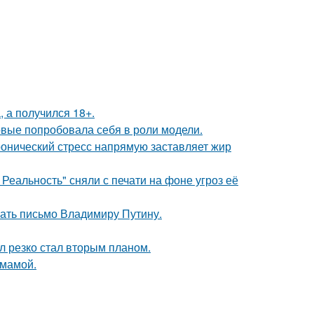
, а получился 18+.
рвые попробовала себя в роли модели.
ронический стресс напрямую заставляет жир
Реальность" сняли с печати на фоне угроз её
ать письмо Владимиру Путину.
л резко стал вторым планом.
 мамой.