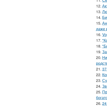
11.
Се
12.
Ак
13.
Лю
14.
Би
15.
Ан
даже 
16.
Vo
17.
"К
18.
"Б
19.
За
20.
Ни
родст
21.
37
22.
Ко
23.
Су
24.
Зв
25.
Пр
богат
26.
24