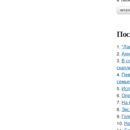
читат
Пос
1.
"Ла
2.
Анн
3.
В с
скапл
4.
Пeв
семье
5.
Исп
6.
Опр
7.
На 
8.
Экс
9.
Гол
10.
Но