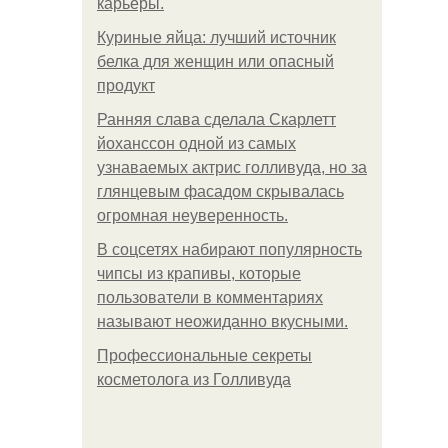
карьеры.
Куриные яйца: лучший источник
белка для женщин или опасный
продукт
Ранняя слава сделала Скарлетт
йоханссон одной из самых
узнаваемых актрис голливуда, но за
глянцевым фасадом скрывалась
огромная неуверенность.
В соцсетях набирают популярность
чипсы из крапивы, которые
пользователи в комментариях
называют неожиданно вкусными.
Профессиональные секреты
косметолога из Голливуда