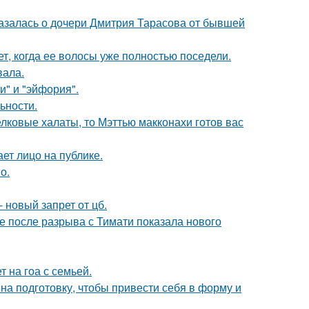
казалась о дочери Дмитрия Тарасова от бывшей
ет, когда ее волосы уже полностью поседели.
вала.
и" и "эйфория".
ьности.
елковые халаты, то Мэттью макконахи готов вас
ет лицо на публике.
о.
 новый запрет от цб.
 после разрыва с Тимати показала нового
 на гоа с семьей.
на подготовку, чтобы привести себя в форму и