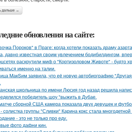
ь дальше →
ледние обновления на сайте:
вочка Пороков" в Праге: когда хотели показать драму азарта
а, давно известная своим увлечением бодибилдингом, впе
оцсетях раскрутили миф о "Кортизоловом Животе" - будто х
иваться именно на талии.
ица MакSим заявила, что её новую автобиографию "Другая 
.
анская школьница по имени Люсия год назад решила напис
еделился победитель шоу "выжить в Дубае.
матче сборной США камера показала двух девушек и футбо
 - солистка группы "Сливки" Карина кокс стала многодетной
одание - это не только про еду.
вые фото дафни кин.