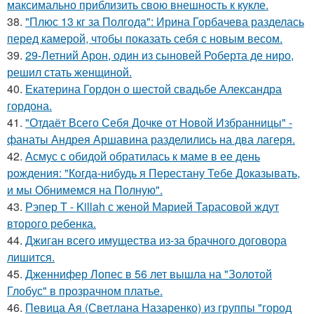
максимально приблизить свою внешность к кукле.
38.
"Плюс 13 кг за Полгода": Ирина Горбачева разделась
перед камерой, чтобы показать себя с новым весом.
39.
29-Летний Арон, один из сыновей Роберта де ниро,
решил стать женщиной.
40.
Екатерина Гордон о шестой свадьбе Александра
гордона.
41.
"Отдаёт Всего Себя Дочке от Новой Избранницы" -
фанаты Андрея Аршавина разделились на два лагеря.
42.
Асмус с обидой обратилась к маме в ее день
рождения: "Когда-нибудь я Перестану Тебе Доказывать,
и мы Обнимемся на Полную".
43.
Рэпер T - Killah с женой Марией Тарасовой ждут
второго ребенка.
44.
Джиган всего имущества из-за брачного договора
лишится.
45.
Дженнифер Лопес в 56 лет вышла на "Золотой
Глобус" в прозрачном платье.
46.
Певица Ая (Светлана Назаренко) из группы "город