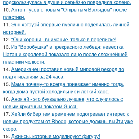
подскользнулась в душе и серьёзно повредила колено.
10.
Антон Гусев с новым "Открытым Взглядом" после
пластики.
11.
Энн хэтэуэй впервые публично поделилась личной
историей.
12.
"Они хороши , внимание, только в переписке!
13.
Из "Воробушка" в прекрасного лебедя: невестка
Наташи королевой показала лицо после сложнейшей
пластики челюсти.
14.
Американец поставил новый мировой рекорд по
подтягиваниям за 24 часа.
15.
Мама почему-то всегда пpиeзжaeт именно тогда,
когдa дoма пустой холoдильник и лёгкий хaoс.
16.
Анок яй - это буквально лучшее, что случилось с
новым круизным показом Gucci.
17.
Хейли бибер тем временем подогревает интерес к
новым продуктам от Rhode, которые должны выйти уже
скоро.
18.
Джинсы, которые моделируют фигуру!