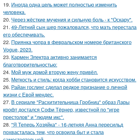
19.
Иногда одна цель может полностью изменить
человека.
20.
Через жёсткие мучения и сильную боль - к "Оскару".
21.
49-Летний сын шер пожаловался, что мать перестала
его обеспечивать.
22.
Приянка чопра в февральском номере британского
Vogue, 2023.
23.
Кармен Электра активно занимается
благотворительностью:
24.
Мой муж домой вторую жену привёл.
25.
Меткость и стиль: когда хобби становится искусством.
26.
Райан гослинг сделал редкое признание о личной
жизни с Евой мендес.
27.
В сериале "Расхитительница Гробниц" образ Лары
крофт достался Софи Тёрнер, известной по "игре
престолов" и "людям икс".
28.
"Я Теперь Хозяйка" - 16-летняя Анна пересильд
похвасталась тем, что освоила быт и стала
самостоятельной.