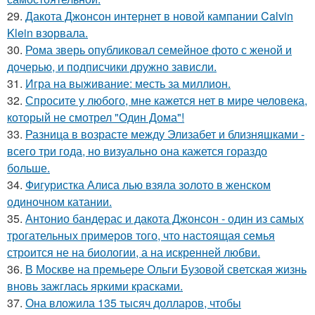
29.
Дакота Джонсон интернет в новой кампании Calvin
Klein взорвала.
30.
Рома зверь опубликовал семейное фото с женой и
дочерью, и подписчики дружно зависли.
31.
Игра на выживание: месть за миллион.
32.
Спросите у любого, мне кажется нет в мире человека,
который не смотрел "Один Дома"!
33.
Разница в возрасте между Элизабет и близняшками -
всего три года, но визуально она кажется гораздо
больше.
34.
Фигуристка Алиса лью взяла золото в женском
одиночном катании.
35.
Антонио бандерас и дакота Джонсон - один из самых
трогательных примеров того, что настоящая семья
строится не на биологии, а на искренней любви.
36.
В Москве на премьере Ольги Бузовой светская жизнь
вновь зажглась яркими красками.
37.
Она вложила 135 тысяч долларов, чтобы