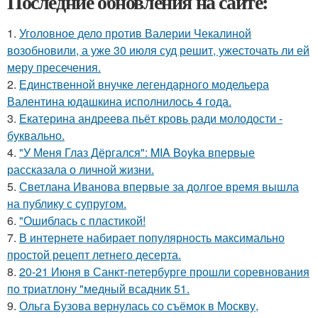
Последние обновления на сайте:
1.
Уголовное дело против Валерии Чекалиной
возобновили, а уже 30 июля суд решит, ужесточать ли ей
меру пресечения.
2.
Единственной внучке легендарного модельера
Валентина юдашкина исполнилось 4 года.
3.
Екатерина андреева пьёт кровь ради молодости -
буквально.
4.
"У Меня Глаз Дёргался": MIA Boyka впервые
рассказала о личной жизни.
5.
Светлана Иванова впервые за долгое время вышла
на публику с супругом.
6.
"Ошиблась с пластикой!
7.
В интернете набирает популярность максимально
простой рецепт летнего десерта.
8.
20-21 Июня в Санкт-петербурге прошли соревнования
по триатлону "медный всадник 51.
9.
Ольга Бузова вернулась со съёмок в Москву,