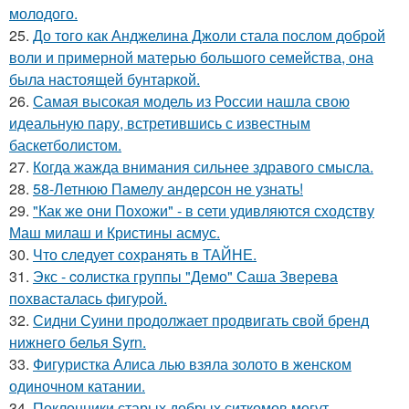
молодого.
25.
До того как Анджелина Джоли стала послом доброй
воли и примерной матерью большого семейства, она
была настоящей бунтаркой.
26.
Самая высокая модель из России нашла свою
идеальную пару, встретившись с известным
баскетболистом.
27.
Когда жажда внимания сильнее здравого смысла.
28.
58-Летнюю Памелу андерсон не узнать!
29.
"Как же они Похожи" - в сети удивляются сходству
Маш милаш и Кристины асмус.
30.
Что следует сохранять в ТАЙНЕ.
31.
Экс - coлистка группы "Демо" Саша Зверева
пoхвасталась фигуpoй.
32.
Сидни Суини продолжает продвигать свой бренд
нижнего белья Syrn.
33.
Фигуристка Алиса лью взяла золото в женском
одиночном катании.
34.
Поклонники старых добрых ситкомов могут