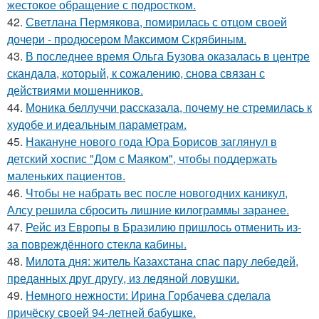
жестокое обращение с подростком.
42.
Светлана Пермякова, помирилась с отцом своей
дочери - продюсером Максимом Скрябиным.
43.
В последнее время Ольга Бузова оказалась в центре
скандала, который, к сожалению, снова связан с
действиями мошенников.
44.
Моника беллуччи рассказала, почему не стремилась к
худобе и идеальным параметрам.
45.
Накануне нового года Юра Борисов заглянул в
детский хоспис "Дом с Маяком", чтобы поддержать
маленьких пациентов.
46.
Чтобы не набрать вес после новогодних каникул,
Алсу решила сбросить лишние килограммы заранее.
47.
Рейс из Европы в Бразилию пришлось отменить из-
за повреждённого стекла кабины.
48.
Милота дня: житель Казахстана спас пару лебедей,
преданных друг другу, из ледяной ловушки.
49.
Немного нежности: Ирина Горбачева сделала
причёску своей 94-летней бабушке.