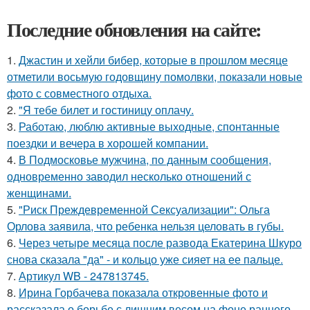
Последние обновления на сайте:
1.
Джастин и хейли бибер, которые в прошлом месяце
отметили восьмую годовщину помолвки, показали новые
фото с совместного отдыха.
2.
"Я тебе билет и гостиницу оплачу.
3.
Работаю, люблю активные выходные, спонтанные
поездки и вечера в хорошей компании.
4.
В Подмосковье мужчина, по данным сообщения,
одновременно заводил несколько отношений с
женщинами.
5.
"Риск Преждевременной Сексуализации": Ольга
Орлова заявила, что ребенка нельзя целовать в губы.
6.
Через четыре месяца после развода Екатерина Шкуро
снова сказала "да" - и кольцо уже сияет на ее пальце.
7.
Артикул WB - 247813745.
8.
Ирина Горбачева показала откровенные фото и
рассказала о борьбе с лишним весом на фоне раннего