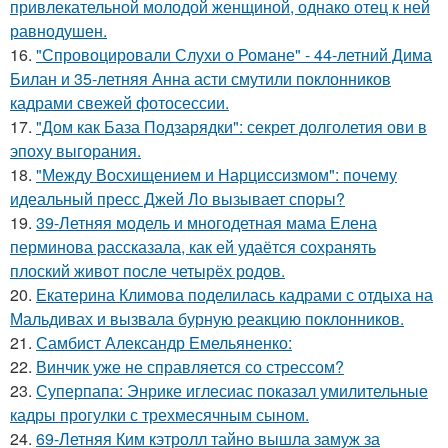
привлекательной молодой женщиной, однако отец к ней
равнодушен.
16.
"Спровоцировали Слухи о Романе" - 44-летний Дима
Билан и 35-летняя Анна асти смутили поклонников
кадрами свежей фотосессии.
17.
"Дом как База Подзарядки": секрет долголетия ови в
эпоху выгорания.
18.
"Между Восхищением и Нарциссизмом": почему
идеальный пресс Джей Ло вызывает споры?
19.
39-Летняя модель и многодетная мама Елена
перминова рассказала, как ей удаётся сохранять
плоский живот после четырёх родов.
20.
Екатерина Климова поделилась кадрами с отдыха на
Мальдивах и вызвала бурную реакцию поклонников.
21.
Самбист Александр Емельяненко:
22.
Винчик уже не справляется со стрессом?
23.
Суперпапа: Энрике иглесиас показал умилительные
кадры прогулки с трехмесячным сыном.
24.
69-Летняя Ким кэтролл тайно вышла замуж за