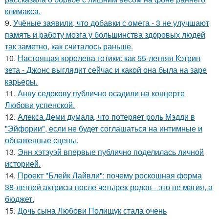
климакса.
9.
Учёные заявили, что добавки с омега - 3 не улучшают
память и работу мозга у большинства здоровых людей
так заметно, как считалось раньше.
10.
Настоящая королева готики: как 55-летняя Кэтрин
зета - Джонс выглядит сейчас и какой она была на заре
карьеры.
11.
Анну седокову публично осадили на концерте
Любови успенской.
12.
Алекса Деми думала, что потеряет роль Мэдди в
"Эйфории", если не будет соглашаться на интимные и
обнаженные сцены.
13.
Энн хэтэуэй впервые публично поделилась личной
историей.
14.
Проект "Блейк Лайвли": почему роскошная форма
38-летней актрисы после четырех родов - это не магия, а
бюджет.
15.
Дочь сына Любови Полищук стала очень