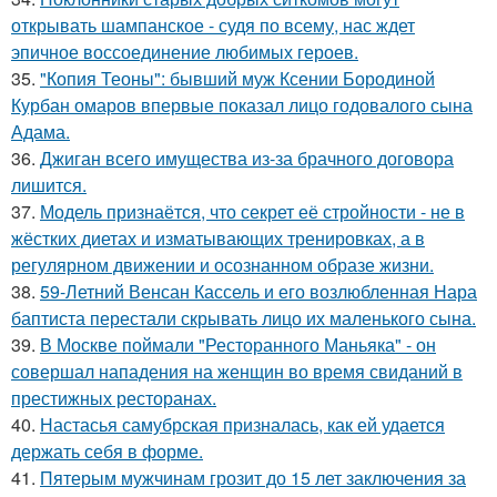
открывать шампанское - судя по всему, нас ждет
эпичное воссоединение любимых героев.
35.
"Копия Теоны": бывший муж Ксении Бородиной
Курбан омаров впервые показал лицо годовалого сына
Адама.
36.
Джиган всего имущества из-за брачного договора
лишится.
37.
Модель признаётся, что секрет её стройности - не в
жёстких диетах и изматывающих тренировках, а в
регулярном движении и осознанном образе жизни.
38.
59-Летний Венсан Кассель и его возлюбленная Нара
баптиста перестали скрывать лицо их маленького сына.
39.
В Москве поймали "Ресторанного Маньяка" - он
совершал нападения на женщин во время свиданий в
престижных ресторанах.
40.
Настасья самубрская призналась, как ей удается
держать себя в форме.
41.
Пятерым мужчинам грозит до 15 лет заключения за