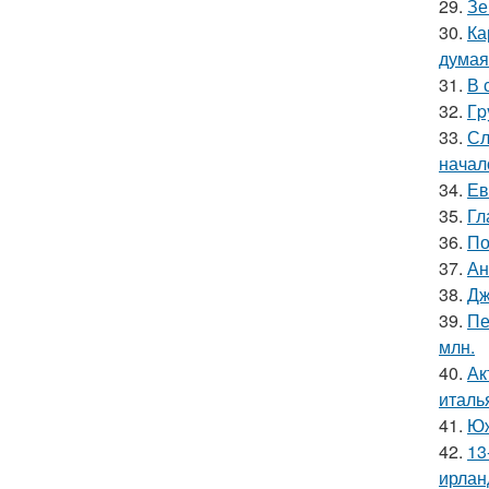
29.
Зе
30.
Ка
думая
31.
В 
32.
Гp
33.
Сл
начал
34.
Ев
35.
Гл
36.
По
37.
Ан
38.
Дж
39.
Пе
млн.
40.
Ак
италь
41.
Юж
42.
13
ирлан