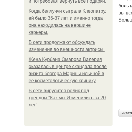
и потребовал вернуть все подарки.
боль 
Когда беллуччи сыграла Клеопатру,
вы вс
ей было 36-37 лет, и именно тогда
Больш
она находилась на вершине
карьеры.
В сети продолжают обсуждать
изменения во внешности актрисы.
Жена Курбана Омарова Валерия
оказалась в центре скандала после
визита блогера Марины ильиной в
её косметологическую клинику.
В сети вирусится ролик под
трендом "Как мы Изменились за 20
лет".
читат