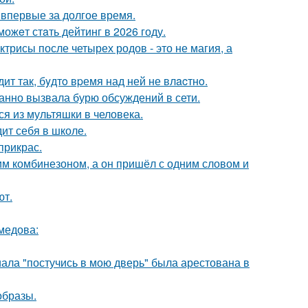
впервые за долгое время.
ожeт стaть дейтинг в 2026 году.
трисы после четырех родов - это не магия, а
ит так, бyдтo вpемя над ней не влacтнo.
анно вызвала бурю обсуждений в сети.
я из мультяшки в человека.
ит себя в школе.
прикрас.
им комбинезоном, а он пришёл с одним словом и
ют.
медова:
ала "постучись в мою дверь" была арестована в
образы.