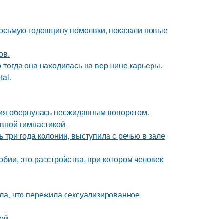
восьмую годовщину помолвки, показали новые
ов.
о тогда она находилась на вершине карьеры.
al.
ория обернулась неожиданным поворотом.
авной гимнастикой:
 три года колонии, выступила с речью в зале
бии, это расстройства, при котором человек
ла, что пережила сексуализированное
ой.