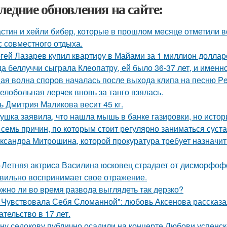
ледние обновления на сайте:
стин и хейли бибер, которые в прошлом месяце отметили 
с совместного отдыха.
гей Лазарев купил квартиру в Майами за 1 миллион доллар
да беллуччи сыграла Клеопатру, ей было 36-37 лет, и именн
ая волна споров началась после выхода клипа на песню Pet
елобольная лерчек вновь за танго взялась.
ь Дмитрия Маликова весит 45 кг.
ушка заявила, что нашла мышь в банке газировки, но ист
 семь причин, по которым стоит регулярно заниматься суст
ксандра Митрошина, которой прокуратура требует назначить
-Летняя актриса Василина юсковец страдает от дисморфофо
вильно воспринимает свое отражение.
жно ли во время развода выглядеть так дерзко?
 Чувствовала Себя Сломанной": любовь Аксенова рассказа
ательство в 17 лет.
ну седокову публично осадили на концерте Любови успенск