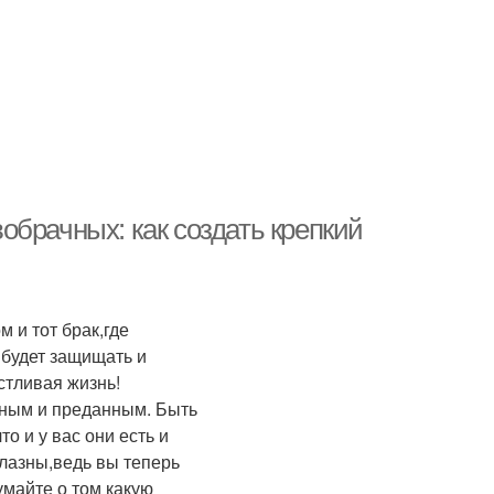
брачных: как создать крепкий
 и тот брак,где
 будет защищать и
астливая жизнь!
рным и преданным. Быть
о и у вас они есть и
блазны,ведь вы теперь
умайте о том какую