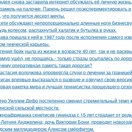
ндея снова заставила интернет обсуждать её личную жизнь
рамель на палочке. Парень решил поэкспериментировать и 
, что получится десерт мечты.
сети обсуждают непропорционально длинные ноги бизнесву
yдь колесом, распахнутый халатик и бутылка в руках.
ава пришла к ней в 1987 году после исполнения самого изве
ом певческой карьеры.
гения брик ушла из жизни в возрасте 40 лет, так и не раскр
амур ушёл, не прощаясь - только стразы осыпались по доро
чему оперативная память такая дорогая?
астасия волочкова опровергла слухи о лечении за границей
иган впервые высказался о разводе и озвучил свою версию,
рвая ракетка мира и лучшая теннисистка прошедшего сезон
тер Уиллем Дефо постепенно сменил стремительный темп ж
янской сельской местности.
ноафриканка сенетисив гининдза с 15 лет страдает от редк
-Летняя Анджелина, дочь Виктории Бони, проводит новогодн
дским миллиардером Алексом смёрфитом.