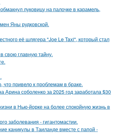
.
обмакнул луковицу на палочке в карамель,
мен Яны рудковской.
стного её шлягера "Joe Le Taxi", который стал
ыв свою главную тайну.
ге.
.
 что привело к проблемам в браке.
а Арина соболенко за 2025 год заработала $30
изни в Нью-йорке на более спокойную жизнь в
ого заболевания - гигантомастии.
ие каникулы в Таиланде вместе с папой -