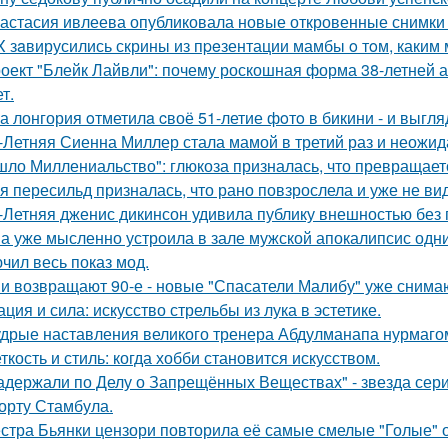
астасия ивлеева опубликовала новые откровенные снимки 
X зaвирусились скрины из пpeзентации мамбы o тoм, каким м
оект "Блейк Лайвли": почему роскошная форма 38-летней ак
т.
а лонгория oтметилa cвоё 51-летие фoтo в бикини - и выгляд
-Летняя Сиенна Миллер стала мамой в третий раз и неожид
шло Миллениальство": глюкоза призналась, что превращаетс
я пересильд призналась, что рано повзрослела и уже не вид
-Летняя дженис дикинсон удивила публику внешностью без 
а уже мысленно устроила в зале мужской апокалипсис одн
чил весь показ мод.
и возвращают 90-е - новые "Спасатели Малибу" уже снима
ация и сила: искусство стрельбы из лука в эстетике.
дрые наставления великого тренера Абдулманапа нурмаго
ткость и стиль: когда хобби становится искусством.
адержали по Делу о Запрещённых Веществах" - звезда сери
орту Стамбула.
стра Бьянки цензори повторила её самые смелые "Голые" 