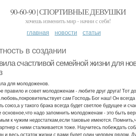
90-60-90 | СПОРТИВНЫЕ ДЕВУШКИ
хочешь изменить мир - начни с себя!
главная
новости
статьи
тность в создании
вила счастливой семейной жизни для ново
з
ла для молодоженов.
е правило и совет молодоженам - любите друг друга! Тот дом
 любовь,покровительствует сам Господь Бог наш! Он всегда
ть союз,а у такого брака всегда будет светлое будущее и сч
 основное,что надо запомнить молодоженам - это быть ве
мым к чужим недостаткам,если таковые имеются. Помнить,чт
артнер с ними сталкивается тоже. Научитесь побеждать со
ин и весь остаток жизни с вами будет один человек рядом. Д