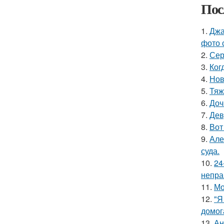
Пос
1.
Джа
фото 
2.
Сер
3.
Ког
4.
Нов
5.
Тяж
6.
Доч
7.
Дев
8.
Вот
9.
Але
суда.
10.
24
непра
11.
Мо
12.
"Я
домог
13.
Ан