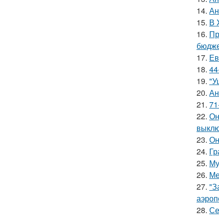
14.
Ан
15.
В 
16.
Пр
бюдже
17.
Ев
18.
44
19.
"У
20.
Ан
21.
71
22.
Он
выклю
23.
Он
24.
Гр
25.
Му
26.
Ме
27.
"З
аэроп
28.
Се