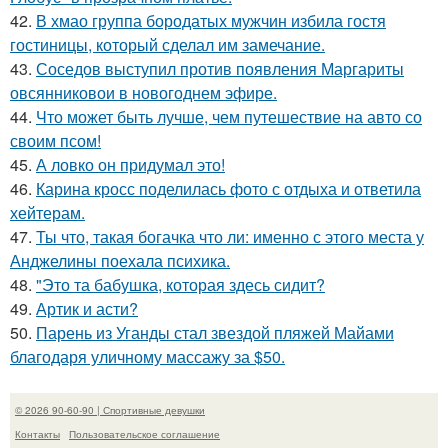
42.
В хмао группа бородатых мужчин избила гостя
гостиницы, который сделал им замечание.
43.
Соседов выступил против появления Маргариты
овсянниковои в новогоднем эфире.
44.
Что может быть лучше, чем путешествие на авто со
своим псом!
45.
А ловко он придумал это!
46.
Карина кросс поделилась фото с отдыха и ответила
хейтерам.
47.
Ты что, такая богачка что ли: именно с этого места у
Анджелины поехала психика.
48.
"Это та бабушка, которая здесь сидит?
49.
Артик и асти?
50.
Парень из Уганды стал звездой пляжей Майами
благодаря уличному массажу за $50.
© 2026 90-60-90 | Спортивные девушки
Контакты
Пользовательское соглашение