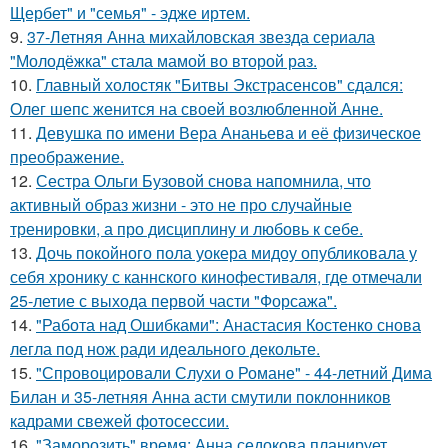
Щербет" и "семья" - эдже иртем.
9.
37-Летняя Анна михайловская звезда сериала
"Молодёжка" стала мамой во второй раз.
10.
Главный холостяк "Битвы Экстрасенсов" сдался:
Олег шепс женится на своей возлюбленной Анне.
11.
Девушка по имени Вера Ананьева и её физическое
преображение.
12.
Сестра Ольги Бузовой снова напомнила, что
активный образ жизни - это не про случайные
тренировки, а про дисциплину и любовь к себе.
13.
Дочь покойного пола уокера мидоу опубликовала у
себя хронику с каннского кинофестиваля, где отмечали
25-летие с выхода первой части "Форсажа".
14.
"Работа над Ошибками": Анастасия Костенко снова
легла под нож ради идеального декольте.
15.
"Спровоцировали Слухи о Романе" - 44-летний Дима
Билан и 35-летняя Анна асти смутили поклонников
кадрами свежей фотосессии.
16.
"Заморозить" время: Анна седокова планирует