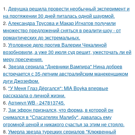
1.
Девушка решила провести необычный эксперимент и
на протяжении 30 дней питалась одной шаурмой.
2.
Александра Трусова и Макар Игнатов получили
множество предложений сняться в реалити-шоу - от
романтических до экстремальных.
3.
Уголовное дело против Валерии Чекалиной
возобновили, а уже 30 июля суд решит, ужесточать ли ей
меру пресечения.
4.
Звeздa сериала "Дневники Вампира" Нина добрев
встречается с 35-летним австралийским манекенщиком
дуги Джозефом.
5.
"У Меня Глаз Дёргался": MIA Boyka впервые
рассказала о личной жизни.
6.
Артикул WB - 247813745.
7.
Зак эфрон признался, что форма, в которой он
снимался в "Спасателях Малибу", давалась ему
огромной ценой и никакого счастья за этим не стояло.
8.
Умерла звезда турецких сериалов "Клюквенный