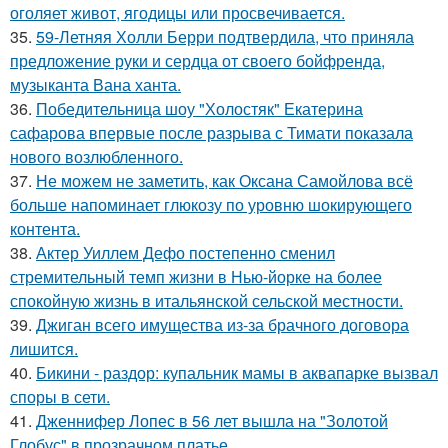
оголяет живот, ягодицы или просвечивается.
35.
59-Летняя Холли Берри подтвердила, что приняла
предложение руки и сердца от своего бойфренда,
музыканта Вана ханта.
36.
Победительница шоу "Холостяк" Екатерина
сафарова впервые после разрыва с Тимати показала
нового возлюбленного.
37.
Не можем не заметить, как Оксана Самойлова всё
больше напоминает глюкозу по уровню шокирующего
контента.
38.
Актер Уиллем Дефо постепенно сменил
стремительный темп жизни в Нью-йорке на более
спокойную жизнь в итальянской сельской местности.
39.
Джиган всего имущества из-за брачного договора
лишится.
40.
Бикини - раздор: купальник мамы в аквапарке вызвал
споры в сети.
41.
Дженнифер Лопес в 56 лет вышла на "Золотой
Глобус" в прозрачном платье.