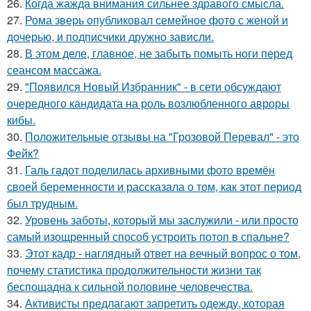
26.
Когда жажда внимания сильнее здравого смысла.
27.
Рома зверь опубликовал семейное фото с женой и
дочерью, и подписчики дружно зависли.
28.
В этом деле, главное, не забыть помыть ноги перед
сеансом массажа.
29.
"Появился Новый Избранник" - в сети обсуждают
очередного кандидата на роль возлюбленного авроры
кибы.
30.
Положительные отзывы на "Грозовой Перевал" - это
Фейк?
31.
Галь гадот поделилась архивными фото времён
своей беременности и рассказала о том, как этот период
был трудным.
32.
Уровень заботы, который мы заслужили - или просто
самый изощренный способ устроить потоп в спальне?
33.
Этот кадр - наглядный ответ на вечный вопрос о том,
почему статистика продолжительности жизни так
беспощадна к сильной половине человечества.
34.
Активисты предлагают запретить одежду, которая