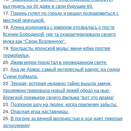
выглядеть на 30 даже в свои будущие 60.
17.
Парень гулял по городу и решил познакомиться с
местной девушкой.
18.
Алена водонаева с юмором отозвалась о посте
Ксении Бородиной, где та охарактеризовала своего
мужа как "Свою Вселенную".
19.
Контрасты японской моды: мини-юбки против
термобелья.
20.
Джим керри предстал в неожиданном свете.
21.
Ана де Армас самый интересный ракурс на сидни
Суини поймала.
22.
Зендая, которая недавно тайно вышла замуж,
продемонстрировала новый яркий образ на нью-
йоркской премьере своего фильма "вот это драма!
23.
Позорное шоу на людях: когда приличия забыты.
24.
Опасная игра наставницы.
25.
В погоне за вечной молодостью в ход идет тяжелая
артиллерия!