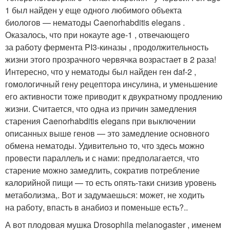
1 был найден у еще одного любимого объекта
биологов — нематоды Caenorhabditis elegans .
Оказалось, что при нокауте age-1 , отвечающего
за работу фермента PI3-киназы , продолжительность
жизни этого прозрачного червячка возрастает в 2 раза!
Интересно, что у нематоды был найден ген daf-2 ,
гомологичный гену рецептора инсулина, и уменьшение
его активности тоже приводит к двукратному продлению
жизни. Считается, что одна из причин замедления
старения Caenorhabditis elegans при выключении
описанных выше генов — это замедление основного
обмена нематоды. Удивительно то, что здесь можно
провести параллель и с нами: предполагается, что
старение можно замедлить, сократив потребление
калорийной пищи — то есть опять-таки снизив уровень
метаболизма,. Вот и задумаешься: может, не ходить
на работу, впасть в анабиоз и поменьше есть?..
А вот плодовая мушка Drosophila melanogaster , именем