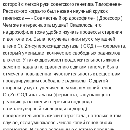
которой с легкой руки советского генетика Тимофеева-
Ресовского когда-то был назван научный кружок
генетиков — «Совместный ор дрозофиле» ( Дрозсоор ).
Чем же интересна эта мушка? Оказалось, что
на дрозофиле тоже удобно изучать процессы старения
и долголетия. Была получена линия мух с мутацией
в гене Сu,Zn-супероксиддисмутазы ( СОД ) — фермента,
который уменьшает количество свободных радикалов
в клетке. У таких дрозофил продолжительность жизни
заметно падала по сравнению с диким типом, и была
отмечена повышенная чувствительность к веществам,
продуцирующим свободные радикалы. С другой
стороны, у мух с увеличенным числом копий генов
Сu,Zn-СОД и каталазы (фермента, запускающего
реакцию разложения перекиси водорода
на молекулярный кислород и водород)
продолжительность жизни возрастала, но только в том
случае, если умножалось число копий генов обоих
ферментов. И снова вспомним о системе передачи