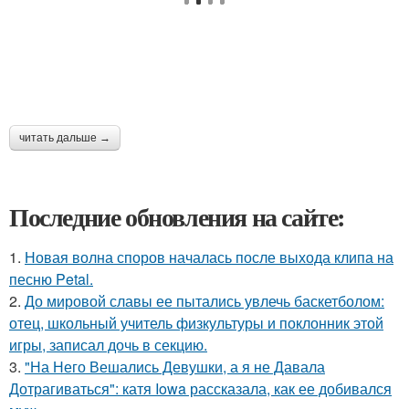
читать дальше →
Последние обновления на сайте:
1.
Новая волна споров началась после выхода клипа на
песню Petal.
2.
До мировой славы ее пытались увлечь баскетболом:
отец, школьный учитель физкультуры и поклонник этой
игры, записал дочь в секцию.
3.
"На Него Вешались Девушки, а я не Давала
Дотрагиваться": катя Iowa рассказала, как ее добивался