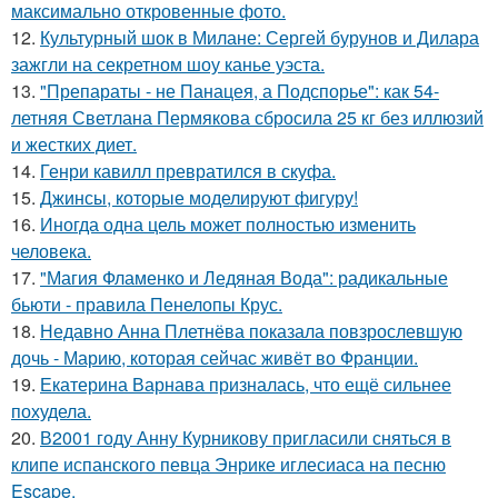
максимально откровенные фото.
12.
Культурный шок в Милане: Сергей бурунов и Дилара
зажгли на секретном шоу канье уэста.
13.
"Препараты - не Панацея, а Подспорье": как 54-
летняя Светлана Пермякова сбросила 25 кг без иллюзий
и жестких диет.
14.
Генри кавилл превратился в скуфа.
15.
Джинсы, которые моделируют фигуру!
16.
Иногда одна цель может полностью изменить
человека.
17.
"Магия Фламенко и Ледяная Вода": радикальные
бьюти - правила Пенелопы Крус.
18.
Недавно Анна Плетнёва показала повзрослевшую
дочь - Марию, которая сейчас живёт во Франции.
19.
Екатерина Варнава призналась, что ещё сильнее
похудела.
20.
В2001 году Анну Курникову пригласили сняться в
клипе испанского певца Энрике иглесиаса на песню
Escape.