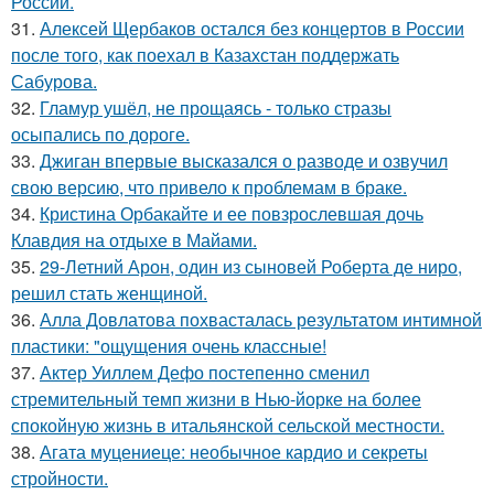
России.
31.
Алексей Щербаков остался без концертов в России
после того, как поехал в Казахстан поддержать
Сабурова.
32.
Гламур ушёл, не прощаясь - только стразы
осыпались по дороге.
33.
Джиган впервые высказался о разводе и озвучил
свою версию, что привело к проблемам в браке.
34.
Кристина Орбакайте и ее повзрослевшая дочь
Клавдия на отдыхе в Майами.
35.
29-Летний Арон, один из сыновей Роберта де ниро,
решил стать женщиной.
36.
Алла Довлатова похвасталась результатом интимной
пластики: "ощущения очень классные!
37.
Актер Уиллем Дефо постепенно сменил
стремительный темп жизни в Нью-йорке на более
спокойную жизнь в итальянской сельской местности.
38.
Агата муцениеце: необычное кардио и секреты
стройности.