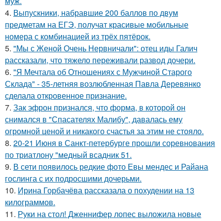
муж.
4.
Выпускники, набравшие 200 баллов по двум
предметам на ЕГЭ, получат красивые мобильные
номера с комбинацией из трёх пятёрок.
5.
"Мы с Женой Очень Нервничали": отец иды Галич
рассказали, что тяжело переживали развод дочери.
6.
"Я Мечтала об Отношениях с Мужчиной Старого
Склада" - 35-летняя возлюбленная Павла Деревянко
сделала откровенное признание.
7.
Зак эфрон признался, что форма, в которой он
снимался в "Спасателях Малибу", давалась ему
огромной ценой и никакого счастья за этим не стояло.
8.
20-21 Июня в Санкт-петербурге прошли соревнования
по триатлону "медный всадник 51.
9.
В сети появилось редкие фото Евы мендес и Райана
гослинга с их подросшими дочерьми.
10.
Ирина Горбачёва рассказала о похудении на 13
килограммов.
11.
Руки на стол! Дженнифер лопес выложила новые