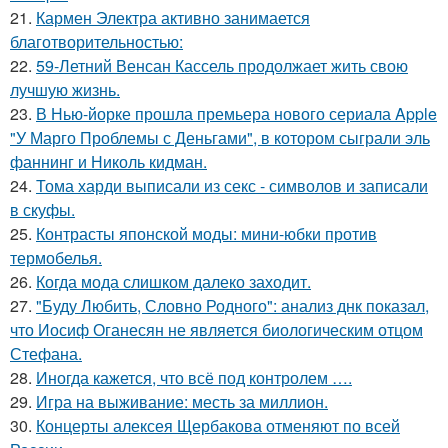
21.
Кармен Электра активно занимается
благотворительностью:
22.
59-Летний Венсан Кассель продолжает жить свою
лучшую жизнь.
23.
В Нью-йорке прошла премьера нового сериала Apple
"У Марго Проблемы с Деньгами", в котором сыграли эль
фаннинг и Николь кидман.
24.
Тома харди выписали из секс - символов и записали
в скуфы.
25.
Контрасты японской моды: мини-юбки против
термобелья.
26.
Когда мода слишком далеко заходит.
27.
"Буду Любить, Словно Родного": анализ днк показал,
что Иосиф Оганесян не является биологическим отцом
Стефана.
28.
Иногда кажется, что всё под контролем ….
29.
Игра на выживание: месть за миллион.
30.
Концерты алексея Щербакова отменяют по всей