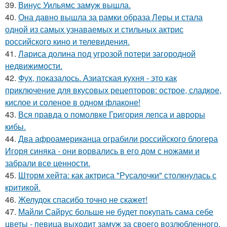
39.
Винус Уильямс замуж вышла.
40.
Она давно вышла за рамки образа Леры и стала
одной из самых узнаваемых и стильных актрис
российского кино и телевидения.
41.
Лариса долина под угрозой потери загородной
недвижимости.
42.
Фух, показалось. Азиатская кухня - это как
приключение для вкусовых рецепторов: острое, сладкое,
кислое и соленое в одном флаконе!
43.
Вся правда о помолвке Григория лепса и авроры
кибы.
44.
Два афроамериканца ограбили российского блогера
Игоря синяка - они ворвались в его дом с ножами и
забрали все ценности.
45.
Шторм хейта: как актриса "Русалочки" столкнулась с
критикой.
46.
Желудок спасибо точно не скажет!
47.
Майли Сайрус больше не будет покупать сама себе
цветы - певица выходит замуж за своего возлюбленного,