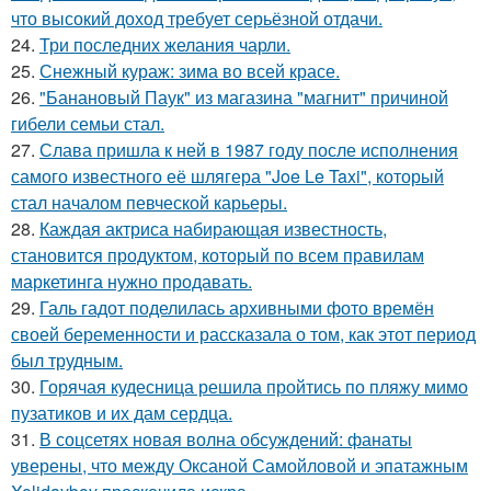
что высокий доход требует серьёзной отдачи.
24.
Три последних желания чарли.
25.
Снежный кураж: зима во всей красе.
26.
"Банановый Паук" из магазина "магнит" причиной
гибели семьи стал.
27.
Слава пришла к ней в 1987 году после исполнения
самого известного её шлягера "Joe Le Taxi", который
стал началом певческой карьеры.
28.
Каждая актриса набирающая известность,
становится продуктом, который по всем правилам
маркетинга нужно продавать.
29.
Галь гадот поделилась архивными фото времён
своей беременности и рассказала о том, как этот период
был трудным.
30.
Горячая кудесница решила пройтись по пляжу мимо
пузатиков и их дам сердца.
31.
В соцсетях новая волна обсуждений: фанаты
уверены, что между Оксаной Самойловой и эпатажным