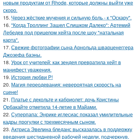
новым продуктам от Rhode, которые должны выйти уже
скоро.
15.
Через жёсткие мучения и сильную боль - к "Оскару".
16.
"Когда Троллинг Зашел Слишком Далеко": Артемий
Лебедев под прицелом хейта после шоу "натальная
карта".
17.
Свежие фотографии сына Арнольда шварценеггера
Джозефа баэны.
18.
Урок от учителей: как зендея превратила хейт в
манифест уважения.
19.
История любви P!
20.
Магия переодевания: невероятная скорость на
сцене!
21.
Платье с декольте и кабриолет: дочь Кристины
Орбакайте отметила 14-летие в Майами.
22.
Суперпапа: Энрике иглесиас показал умилительные
кадры прогулки с трехмесячным сыном.
23.
Актриса Эвелина бледанс высказалась в поддержку
введения шестидневной рабочей недели, подчеркнув,