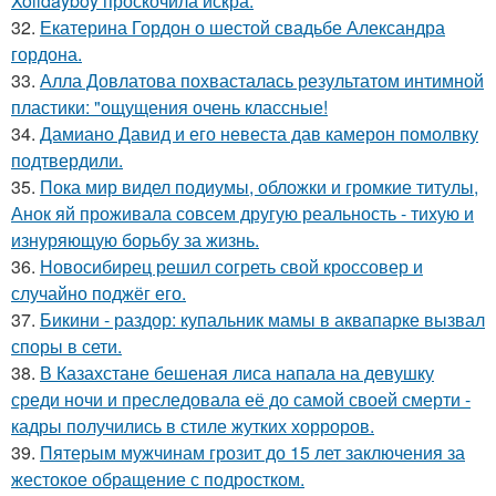
Xolidayboy проскочила искра.
32.
Екатерина Гордон о шестой свадьбе Александра
гордона.
33.
Алла Довлатова похвасталась результатом интимной
пластики: "ощущения очень классные!
34.
Дамиано Давид и его невеста дав камерон помолвку
подтвердили.
35.
Пока мир видел подиумы, обложки и громкие титулы,
Анок яй проживала совсем другую реальность - тихую и
изнуряющую борьбу за жизнь.
36.
Новосибирец решил согреть свой кроссовер и
случайно поджёг его.
37.
Бикини - раздор: купальник мамы в аквапарке вызвал
споры в сети.
38.
В Казахстане бешеная лиса напала на девушку
среди ночи и преследовала её до самой своей смерти -
кадры получились в стиле жутких хорроров.
39.
Пятерым мужчинам грозит до 15 лет заключения за
жестокое обращение с подростком.