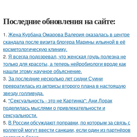
Последние обновления на сайте:
1.
Жена Курбана Омарова Валерия оказалась в центре
скандала после визита блогера Марины ильиной в её
косметологическую клинику.
2.
Я всегда подозревал, что женская грудь полезна не
только для красоты, а теперь нейробиологи вроде как
нашли этому научное объяснение.
3.
За последние несколько лет сидни Суини
превратилась из актрисы второго плана в настоящую
звезду голливуда.
4.
"Сексуальность - это не Картинка": Ани Лорак
поделилась мыслями о привлекательности и
сексуальности.
5.
В России обсуждают поправки, по которым за связь с
коллегой могут ввести санкции, если один из партнёров