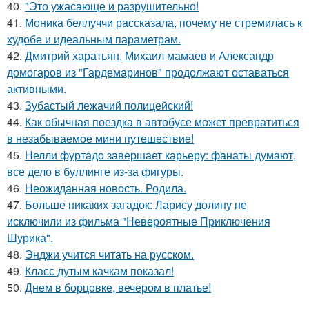
40.
"Это ужасающе и разрушительно!
41.
Моника беллуччи рассказала, почему не стремилась к
худобе и идеальным параметрам.
42.
Дмитрий харатьян, Михаил мамаев и Александр
домогаров из "Гардемаринов" продолжают оставаться
активными.
43.
Зубастый лежачий полицейский!
44.
Как обычная поездка в автобусе может превратиться
в незабываемое мини путешествие!
45.
Нелли фуртадо завершает карьеру: фанаты думают,
все дело в буллинге из-за фигуры.
46.
Неожиданная новость. Родила.
47.
Больше никаких загадок: Ларису долину не
исключили из фильма "Невероятные Приключения
Шурика".
48.
Энджи учится читать на русском.
49.
Класс дутым качкам показал!
50.
Днем в борцовке, вечером в платье!