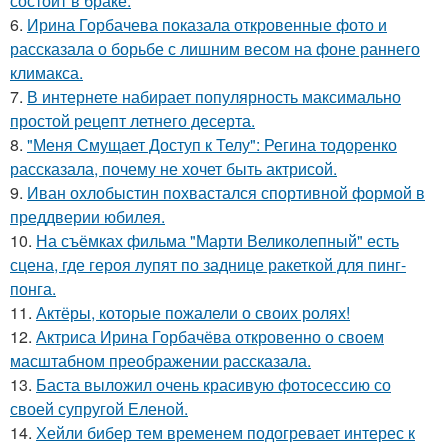
состоит в браке.
6.
Ирина Горбачева показала откровенные фото и
рассказала о борьбе с лишним весом на фоне раннего
климакса.
7.
В интернете набирает популярность максимально
простой рецепт летнего десерта.
8.
"Меня Смущает Доступ к Телу": Регина тодоренко
рассказала, почему не хочет быть актрисой.
9.
Иван охлобыстин похвастался спортивной формой в
преддверии юбилея.
10.
На съёмках фильма "Марти Великолепный" есть
сцена, где героя лупят по заднице ракеткой для пинг-
понга.
11.
Актёры, которые пожалели о своих ролях!
12.
Актриса Ирина Горбачёва откровенно о своем
масштабном преображении рассказала.
13.
Баста выложил очень красивую фотосессию со
своей супругой Еленой.
14.
Хейли бибер тем временем подогревает интерес к