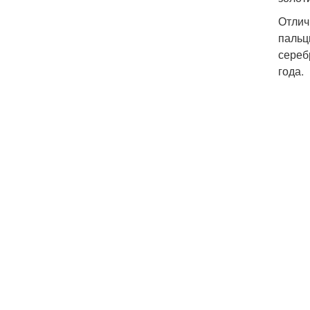
Отлич
пальц
сереб
года.