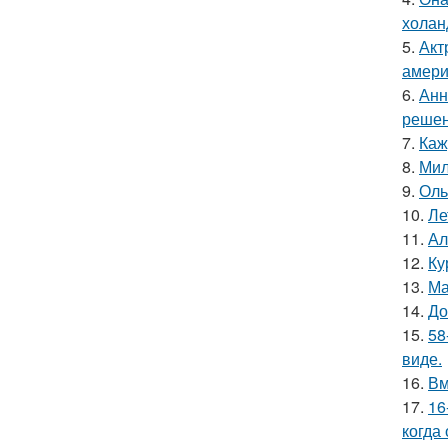
холан
5.
Акт
амери
6.
Анн
решен
7.
Каж
8.
Мил
9.
Оль
10.
Ле
11.
Ал
12.
Ку
13.
Ма
14.
До
15.
58
виде.
16.
Вм
17.
16
когда