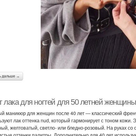
ь дальше →
т лака для ногтей для 50 летней женщин
й маникюр для женщин после 40 лет — классический френч
ьзуют лак оттенка nud, который гармонирует с тоном кожи.
ный, желтоватый, светло- или бледно-розовый. На руках со
истые оттенки палитры. Дополнительно для 40 лет использу