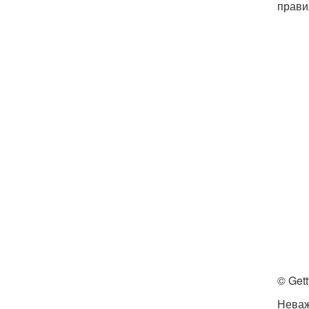
прави
© Get
Неваж