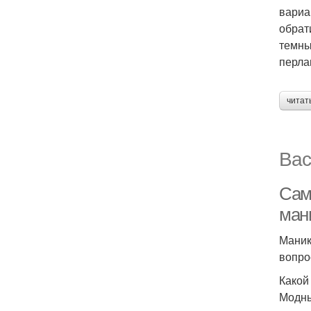
вариа
обрат
темны
перла
читат
Вас
Сам
ман
Маник
вопро
Какой
Модны