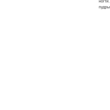
ногти
пудры