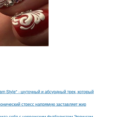
m Style" - шуточный и абсурдный трек, который
ронический стресс напрямую заставляет жир
внила себя с норвежским футболистом Эрлингом