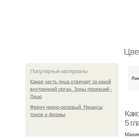
Цве
Популярные материалы
Лак
Какая часть лица отвечает за какой
внутренний орган. Зоны проекций -
Лицо
Френч черно-розовый. Нюансы
Како
тонов и формы
5 г
Маник