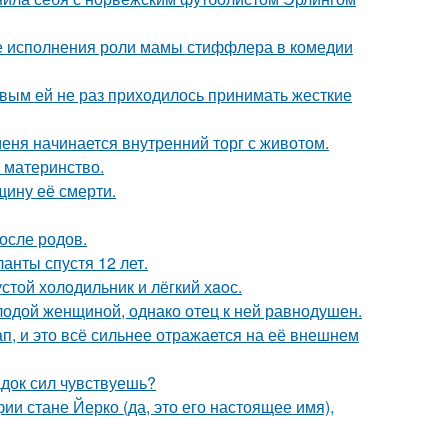
е исполнения роли мамы стиффлера в комедии
овым ей не раз приходилось принимать жесткие
меня начинается внутренний торг с животом.
 материнство.
щину её смерти.
осле родов.
анты спустя 12 лет.
стой холoдильник и лёгкий хaoс.
одой женщиной, однако отец к ней равнодушен.
, и это всё сильнее отражается на её внешнем
док сил чувствуешь?
ии стане Йерко (да, это его настоящее имя),