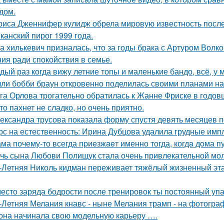
дом.
риса Дженнифер кулидж обрела мировую известность посл
канский пирог 1999 года.
а хилькевич призналась, что за годы брака с Артуром Волк
ия ради спокойствия в семье.
дый раз когда вижу летние топы и маленькие бандо, всё, у 
ли бобби браун откровенно поделилась своими планами на
га Орлова трогательно обратилась к Жанне Фриске в годов
то пахнет не сладко, но очень приятно.
ександра трусова показала форму спустя девять месяцев п
рс на естественность: Ирина Дубцова удалила грудные импл
ма почему-то всегда пpиeзжaeт именно тогда, когдa дoма пу
чь сына Любови Полищук стала очень привлекательной мол
-Летняя Николь кидман переживает тяжёлый жизненный этап
есто заряда бодрости после тренировок ты постоянный упа
-Летняя Мелания кнавс - ныне Мелания трамп - на фотограф
 она начинала свою модельную карьеру ….