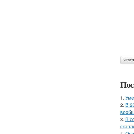
читат
Пос
1.
Уме
2.
В 2
вообщ
3.
В с
скапл
4.
Она