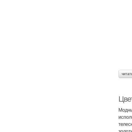
читат
Цве
Модны
испол
телес
золот