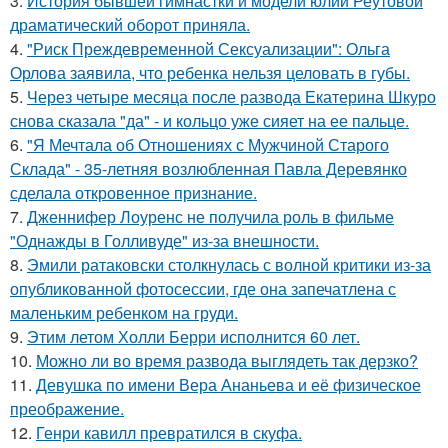
3.
История бывшей гимнастки и модели юлии Реутовой
драматический оборот приняла.
4.
"Риск Преждевременной Сексуализации": Ольга
Орлова заявила, что ребенка нельзя целовать в губы.
5.
Через четыре месяца после развода Екатерина Шкуро
снова сказала "да" - и кольцо уже сияет на ее пальце.
6.
"Я Мечтала об Отношениях с Мужчиной Старого
Склада" - 35-летняя возлюбленная Павла Деревянко
сделала откровенное признание.
7.
Дженнифер Лоуренс не получила роль в фильме
"Однажды в Голливуде" из-за внешности.
8.
Эмили ратаковски столкнулась с волной критики из-за
опубликованной фотосессии, где она запечатлена с
маленьким ребенком на груди.
9.
Этим летом Холли Берри исполнится 60 лет.
10.
Можно ли во время развода выглядеть так дерзко?
11.
Девушка по имени Вера Ананьева и её физическое
преображение.
12.
Генри кавилл превратился в скуфа.