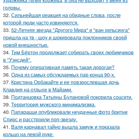
художника гелия коржева, и она не выходит у меня из
головы.
32.
Сильнейшая реакция на обидные слова, после
которой люди часто извиняются.
33.
52-Летняя звезда "Другого Мира" и "ван хельсинга"
пришла на тв - шоу и шокировала поклонников своей
новой внешностью.
34.
Тим Бёртон продолжает собирать своих любимчиков
в "Уэнсдей".
35.
Почему оперативная память такая дорогая?
36.
Одна из самых обсуждаемых пар конца 90-х.
37.
Кристина Орбакайте и ее повзрослевшая дочь
Клавдия на отдыхе в Майами.
38.
Подтанцовка Татьяны Булановой покорила соцсети.
39.
Территория мужского минимализма.
40.
Папарацци опубликовали неудачные фото бритни
Спирс и расстроили поп-звезду.
41.
Валя карнавал тайно вышла замуж и показала
кольцо на левой руке.