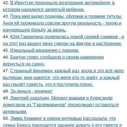
42.
В Иркутске произошло возгорание автомобиля, в
котором находился запертый ребенок.
43.
Пока мир видел подиумы, обложки и громкие титулы,
Анок яй проживала совсем другую реальность - тихую и
изнуряющую борьбу за жизнь.
44.
Юля Гаврилина поделилась новой серией снимков - и
на этот раз акцент явно сделан на фигуре и настроении.
45.
Идеальный киновечер с парнем.
46.
Бритни спирс сообщила о своем намерении
вернуться на сцену.
47.
Странный феномен: каждый раз, когда я это всё дело
вытираю, мне кажется, что меня кто-то зовёт, и каждый
раз грызёт совесть, что я поступила плохо.
48.
За деньги - конечно!
49.
Дмитрий харатьян, Михаил мамаев и Александр
домогаров из "Гардемаринов" продолжают оставаться
активными.
50.
Эмма Хемминг в новом интервью рассказала, что
семье Брюса приходится заранее думать о его смерти и