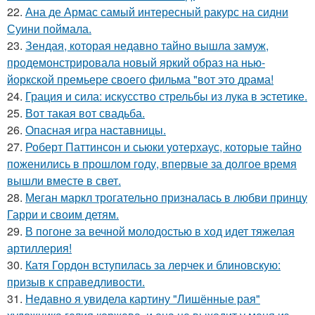
22.
Ана де Армас самый интересный ракурс на сидни
Суини поймала.
23.
Зендая, которая недавно тайно вышла замуж,
продемонстрировала новый яркий образ на нью-
йоркской премьере своего фильма "вот это драма!
24.
Грация и сила: искусство стрельбы из лука в эстетике.
25.
Вот такая вот свадьба.
26.
Опасная игра наставницы.
27.
Роберт Паттинсон и сьюки уотерхаус, которые тайно
поженились в прошлом году, впервые за долгое время
вышли вместе в свет.
28.
Меган маркл трогательно призналась в любви принцу
Гарри и своим детям.
29.
В погоне за вечной молодостью в ход идет тяжелая
артиллерия!
30.
Катя Гордон вступилась за лерчек и блиновскую:
призыв к справедливости.
31.
Недавно я увидела картину "Лишённые рая"