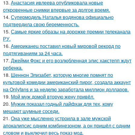
13.
Анастасия ивлеева опубликовала новые
откровенные снимки впервые за долгое время.
14.
Супермодель Наталья водянова официально
подтвердила свою беременность.
15.
Самые яркие образы на дорожке премии телеканала
РУ.
16.
Американец поставил новый мировой рекорд по
подтягиваниям за 24 часа.
17.
Джейми Фокс и его возлюбленная элис хакстепп ждут
ребенка.
18.
Шеннон Элизабет, которую многие помнят по
культовой комедии американский пирог, создала аккаунт
на Onlyfans и за неделю заработала миллион долларов.
19.
Мой муж домой вторую жену привёл.
20.
Мужик показал годный лайфхак для тех, кому
мешают шумные соседи.
21.
Она уже мысленно устроила в зале мужской
апокалипсис одним комбинезоном, а он пришёл с одним
словом и выключил весь показ мод.