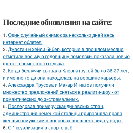
Последние обновления на сайте:
1.
Один случайный снимок за несколько дней весь
интернет облетел.
2.
Джастин и хейли бибер, которые в прошлом месяце
отметили восьмую годовщину помолвки, показали новые
фото с совместного отдыха.
3.
Когда беллуччи сыграла Клеопатру, ей было 36-37 лет,
и именно тогда она находилась на вершине карьеры.
4.
Александра Трусова и Макар Игнатов получили
множество предложений сняться в реалити-шоу - от
романтических до экстремальных.
5.
Последовав примеру скандинавских стран,
администрация немецкой столицы приравняла права
женщин к мужским в вопросах внешнего вида у воды.
6.
С * ксуализация в спорте всё.