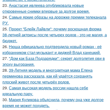
23.
Анастасия ивлеева опубликовала новые
откровенные снимки впервые за долгое время.
24.
Самые яркие образы на дорожке премии телеканала
РУ.
25.
Проект "Блейк Лайвли": почему роскошная форма
38-летней актрисы после четырех родов - это не магия, а
бюджет.
26.
Нюша официально подтвердила новый роман - её
избранником стал музыкант и диджей Влад ханецкий.
27.
"Дом как База Подзарядки": секрет долголетия ови в
эпоху выгорания.
28.
39-Летняя модель и многодетная мама Елена
перминова рассказала, как ей удаётся сохранять
плоский живот после четырёх родов.
29.
Самая высокая модель россии нашла себе
идеальную пару.
30.
Мария Куликова объяснила, почему она уже долгое
время не может похудеть.