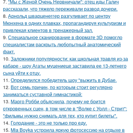
7.
"Мы с Женой Очень Нервничали": отец иды Галич
рассказали, что тяжело переживали развод дочери.
8.
Арнольд шварценеггер разгуливает по центру
Мюнхена в одних плавках, пропагандируя культуризм и
привлекая клиентов в тренажерный зал.
9.
Специальное сканирование в формате 3D помогло
специалистам раскрыть любопытный анатомический
факт.
10.
Заложники популярности: как школьная травля из-за
кабаре - шоу Агаты муцениеце заставила ее 13-летнего
сына уйти к отцу.
11.
Определился победитель шоу "выжить в Дубае.
12.
Вот семь причин, по которым стоит регулярно
заниматься суставной гимнастикой:
13.
Марго Робби объяснила, почему не боится
откровенных сцен, в том числе в "Волке с Уолл - Стрит":
"фильмы нужно снимать для тех, кто купит билеты".
14.
Голодание - это не только про еду.
15.
Mia Boyka устроила яркую фотосессию на отдыхе в