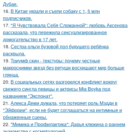
Дубае.
16.
В Китае украли и съели собаку с 1, 5 млн
подписчиков.
17.
"Я Чувствовала Себя Сломанной": любовь Аксенова
рассказала, что пережила сексуализированное
домогательство в 17 лет.
18.
Сестра ольги бузовой пол будущего ребёнка
раскрыла.
19.
Триумф скин - текстуры: почему честные
макроснимки звезд без ретуши восхищают мир больше
глянца.
20.
В социальных сетях разгорелся конфликт вокруг
свежего сингла певицы и актрисы Mia Boyka под
названием "Экспонат".
21.
Алекса Деми думала, что потеряет роль Мэдди в
"Эйфории", если не будет соглашаться на интимные и
обнаженные сцены.
22.
"Мимика и Профилактика": Дарья клюкина о раннем
знакомстве с косметологией.