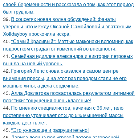
своей беременности и рассказала о том, как этот период
был трудным.
39.
В соцсетях новая волна обсуждений: фанаты
уверены, что между Оксаной Самойловой и эпатажным
Xolidayboy проскочила искра.
40.
"Самый Красивый": Мэттью макконахи вспомнил, как
подростком страдал от изменений во внешности.
41.
Семейная идиллия александра и виктории петровых
вышла на новый уровень.
42.
Григорий Лепс снова оказался в самом центре
внимания прессы, и на этот раз поводом стали не его
мощные хиты, а дела сердечные.
43.
Алла Довлатова похвасталась результатом интимной
пластики: "ощущения очень классные!
44.
По мнению специалистов, начиная с 36 лет, тело
постепенно утрачивает от 3 до 5% мышечной массы
каждые десять лет.
45.
"Это ужасающе и разрушительно!
46.
Лариса долина под угрозой потери загородной