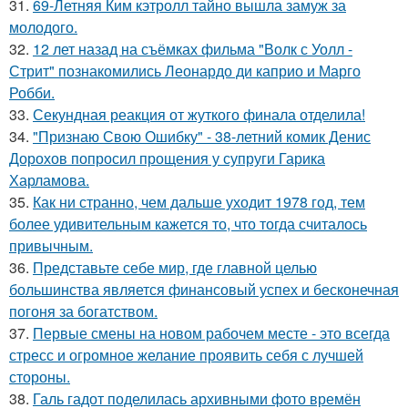
31.
69-Летняя Ким кэтролл тайно вышла замуж за
молодого.
32.
12 лет назад на съёмках фильма "Волк с Уолл -
Стрит" познакомились Леонардо ди каприо и Марго
Робби.
33.
Секундная реакция от жуткого финала отделила!
34.
"Признаю Свою Ошибку" - 38-летний комик Денис
Дорохов попросил прощения у супруги Гарика
Харламова.
35.
Как ни странно, чем дальше уходит 1978 год, тем
более удивительным кажется то, что тогда считалось
привычным.
36.
Представьте себе мир, где главной целью
большинства является финансовый успех и бесконечная
погоня за богатством.
37.
Первые смены на новом рабочем месте - это всегда
стресс и огромное желание проявить себя с лучшей
стороны.
38.
Галь гадот поделилась архивными фото времён