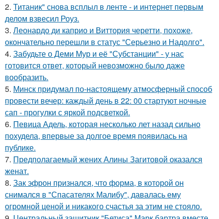
2.
Титаник" снова всплыл в ленте - и интернет первым
делом взвесил Роуз.
3.
Леонардо ди каприо и Виттория черетти, похоже,
окончательно перешли в статус "Серьезно и Надолго".
4.
Забудьте о Деми Мур и её "Субстанции" - у нас
готовится ответ, который невозможно было даже
вообразить.
5.
Минск придумал по-настоящему атмосферный способ
провести вечер: каждый день в 22: 00 стартуют ночные
сап - прогулки с яркой подсветкой.
6.
Певица Адель, которая несколько лет назад сильно
похудела, впервые за долгое время появилась на
публике.
7.
Предполагаемый жених Алины Загитовой оказался
женат.
8.
Зак эфрон признался, что форма, в которой он
снимался в "Спасателях Малибу", давалась ему
огромной ценой и никакого счастья за этим не стояло.
9.
Центральный защитник "Бетиса" Марк бартра вместе