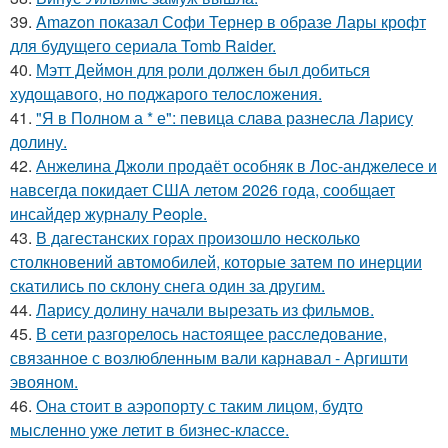
39.
Amazon показал Софи Тернер в образе Лары крофт
для будущего сериала Tomb Raider.
40.
Мэтт Деймон для роли должен был добиться
худощавого, но поджарого телосложения.
41.
"Я в Полном а * е": певица слава разнесла Ларису
долину.
42.
Анжелина Джоли продаёт особняк в Лос-анджелесе и
навсегда покидает США летом 2026 года, сообщает
инсайдер журналу People.
43.
В дагестанских горах произошло несколько
столкновений автомобилей, которые затем по инерции
скатились по склону снега один за другим.
44.
Ларису долину начали вырезать из фильмов.
45.
В сети разгорелось настоящее расследование,
связанное с возлюбленным вали карнавал - Аргишти
эвояном.
46.
Она стоит в аэропорту с таким лицом, будто
мысленно уже летит в бизнес-классе.