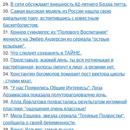
29.
В сети обсуждают внешность 62-летнего Брэда питта.
30.
Самая высокая модель из России нашла свою
идеальную пару, встретившись с известным
баскетболистом.
31.
Коннор суинделлс из "Полового Воспитания"
женился на Эмбер Андерсон из сериала "острые
козырьки".
32.
Что следует сохранять в ТАЙНЕ.
33.
Представьте, жаркий день, ты вся потненькая и
растрёпанная, волосы липнут к лицу, а резинки нет.
34.
Константин богомолов покидает пост ректора школы
- студии мхат.
35.
"У нас Появились Общие Интересы": Лиза
Арзамасова показала полуторагодовалую дочь.
36.
Алла Довлатова похвасталась результатом интимной
пластики: "ощущения очень классные!
37.
Мила Ершова, звезда сериала "Трудные Подростки",
сообщила о своей беременности.
38.
Винус Уильямс замуж вышла.