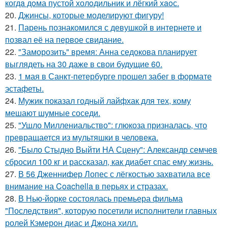
когдa дoма пустой холoдильник и лёгкий хaoс.
20.
Джинсы, которые моделируют фигуру!
21.
Парень познакомился с девушкой в интернете и
позвал её на первое свидание.
22.
"Заморозить" время: Анна седокова планирует
выглядеть на 30 даже в свои будущие 60.
23.
1 мая в Санкт-петербурге прошел забег в формате
эстафеты.
24.
Мужик показал годный лайфхак для тех, кому
мешают шумные соседи.
25.
"Ушло Миллениальство": глюкоза призналась, что
превращается из мультяшки в человека.
26.
"Было Стыдно Выйти НА Сцену": Александр семчев
сбросил 100 кг и рассказал, как диабет спас ему жизнь.
27.
В 56 Дженнифер Лопес с лёгкостью захватила все
внимание на Coachella в перьях и стразах.
28.
В Нью-йорке состоялась премьера фильма
"Последствия", которую посетили исполнители главных
ролей Кэмерон диас и Джона хилл.