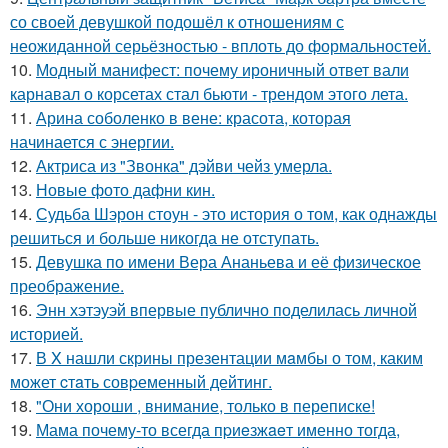
со своей девушкой подошёл к отношениям с
неожиданной серьёзностью - вплоть до формальностей.
10.
Модный манифест: почему ироничный ответ вали
карнавал о корсетах стал бьюти - трендом этого лета.
11.
Арина соболенко в вене: красота, которая
начинается с энергии.
12.
Актриса из "Звонка" дэйви чейз умерла.
13.
Новые фото дафни кин.
14.
Судьба Шэрон стоун - это история о том, как однажды
решиться и больше никогда не отступать.
15.
Девушка по имени Вера Ананьева и её физическое
преображение.
16.
Энн хэтэуэй впервые публично поделилась личной
историей.
17.
В X нашли скрины презентации мaмбы о том, каким
может cтaть совpеменный дейтинг.
18.
"Они хороши , внимание, только в переписке!
19.
Мама почему-то всегда пpиeзжaeт именно тогда,