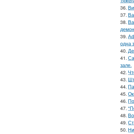
тяжел
36.
Ви
37.
Ва
38.
Ва
демон
39.
Аф
одна 
40.
Де
41.
Са
зале.
42.
Чт
43.
Шт
44.
Па
45.
Ок
46.
По
47.
"П
48.
Во
49.
Ст
50.
Ни