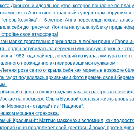
кота Джонсон и идеальное утро, которое пошло не по плану
окалипсис в Аргентине: страшный супершторм обрушился н
 Теперь Хозяйка" - 16-летняя Анна пересильд похвасталась 
вела себя до трясучки: Лолита напугала публику предынфа
 стройке своя атмосфера!
ган маркл трогательно призналась в любви принцу Гарри и 
тя Гордон вступилась за лерчек и блиновскую: призыв к спр
 июня 1982 года лайнер, летевший из куала-лумпура в перт,
шенного неожиданно активировавшимся вулканом.
-Летняя роза саито открыла себя как модель в возрасте 68л
ль гадот поделилась архивными фото времён своей беременн
ым.
обычная сцена в пункте выдачи заказов растрогала очевидц
Москве на премьере Ольги Бузовой светская жизнь вновь з
ин Мориарти - старлайт из "Пацанов".
ишком мощная страховка.
амый Красивый": Мэттью макконахи вспомнил, как подростк
ктория боня продолжает свой крестовый поход против диван