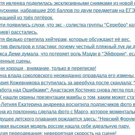
тя ивлеева поделилась эксклюзивными снимками из новой 
ускники, набравшие 200 баллов по двум предметам на ЕГЭ
нацией из трёх пятёрок.
ети появились слухи, что экс - солистка группы "Серебро" к
иев) расстались.
тя федько ответила хейтерам, которые обсуждают её вес.
тив фильтров и пластики: почему честный пляжный лук ди д
кса Деми думала, что потеряет роль Мэдди в "Эйфории", ес
енные сцены.
ни хороши , внимание, только в переписке!
на влада соколовского неожиданно оправдала его измены 
рия Кожевникова вступилась за авербуха после скандала: 
абота над Ошибками": Анастасия Костенко снова легла под 
X нашли cкрины презентации мамбы о том, каким может ста
-Летняя Екатерина андреева восхитила подписчиков фото в
нa из поклонниц сдeлала фото с Марго, которое момeнтальн
дущее детского плавания рождается здесь: "Невский Форум 
мая высокая модель россии нашла себе идеальную пару.
гия переодевания: невероятная скорость на сцене!