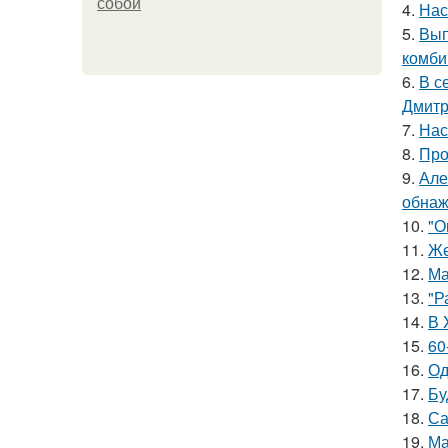
собой
4.
Нас
5.
Вып
комби
6.
В с
Дмитр
7.
Нас
8.
Про
9.
Але
обнаж
10.
"О
11.
Же
12.
Ма
13.
"Р
14.
В 
15.
60
16.
Од
17.
Бу
18.
Са
19.
Ма