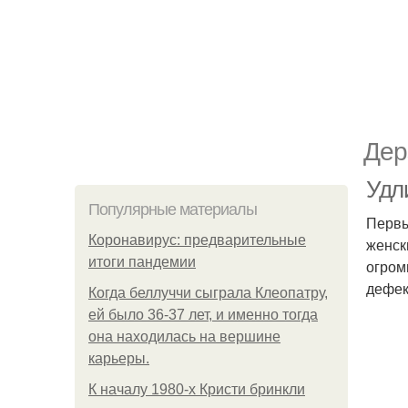
Дер
Удл
Популярные материалы
Первы
Коронавирус: предварительные
женск
итоги пандемии
огром
дефек
Когда беллуччи сыграла Клеопатру,
ей было 36-37 лет, и именно тогда
она находилась на вершине
карьеры.
К началу 1980-х Кристи бринкли