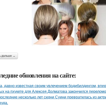
ь дальше →
ледние обновления на сайте:
а, давно известная своим увлечением бодибилдингом, впе
ых на пхукете для Алексея Долматова закончился переломо
последние несколько лет сидни Суини превратилась из актр
вуда.