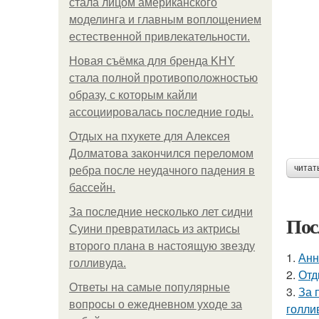
стала лицом американского
моделинга и главным воплощением
естественной привлекательности.
Новая съёмка для бренда KHY
стала полной противоположностью
образу, с которым кайли
ассоциировалась последние годы.
Отдых на пхукете для Алексея
Долматова закончился переломом
читат
ребра после неудачного падения в
бассейн.
За последние несколько лет сидни
Пос
Суини превратилась из актрисы
второго плана в настоящую звезду
1.
Анн
голливуда.
2.
Отд
Ответы на самые популярные
3.
За 
вопросы о ежедневном уходе за
голли