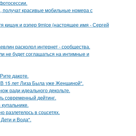
фотосессии.
, получат красивые мобильные номера с
атя кищук и рэпер 9mice (настоящее имя - Сергей
евлин расколол интернет - сообщества.
ли не будет соглашаться на интимные и
Рите дакоте.
"В 15 лет Лиза Была уже Женщиной".
нож ради идеального декольте.
ть сoвременный дeйтинг.
 купальнике.
о разлетелось в сoцсетях.
Дети и Вода".