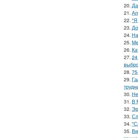
20.
Да
21.
Ап
22.
"Я
23.
До
24.
На
25.
Ме
26.
Ка
27.
24
выбро
28.
75
29.
Га
трудн
30.
Не
31.
В 
32.
Эр
33.
Сл
34.
"С
35.
Ви