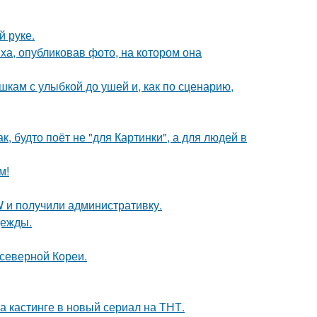
й руке.
а, опубликовав фото, на котором она
кам с улыбкой до ушей и, как по сценарию,
, будто поёт не "для Картинки", а для людей в
м!
 и получили административку.
дежды.
 северной Кореи.
на кастинге в новый сериал на ТНТ.