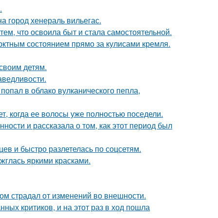
.
а город хенераль вильегас.
тем, что освоила быт и стала самостоятельной.
рктным состоянием прямо за кулисами кремля.
своим детям.
аведливости.
 попал в облако вулканического пепла,
ет, когда ее волосы уже полностью поседели.
ости и рассказала о том, как этот период был
ев и быстро разлетелась по соцсетям.
ажглась яркими красками.
ом страдал от изменений во внешности.
ных критиков, и на этот раз в ход пошла