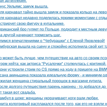
ая артиллерия.
нус Уильямс замуж вышла.
ля карнавал тайно вышла замуж и показала кольцо на лево
ля карнавал недавно поделилась яркими моментами с отдых
стрирует свою фигуру в купальнике.
риканский бро гуляет по Польше, подходит к местным девуш
за другой начинают тормозить шаг.
лимся впечатлениями о "Чебурашки" с Еленой Яковлевой!
мбурская вышла на сцену и спокойно исполнила свой хит так
о может быть лучше, чем путешествие на авто со своим псо
орм хейта: как актриса "Русалочки" столкнулась с критикой.
рни устроили стрим по CS прямо на ходу в прицепе на BMW
сана акиньшина показала идеальную форму - и минимум о
жилая женщина стиральный порошок в магазине купила.
осле долгого путешествия парень наконец - то добрался до
т такая вот свадьба.
амбул в шоке: женщины укорачивают ноги ради любви.
кита кологривый расплакался после того, как его не взяли 