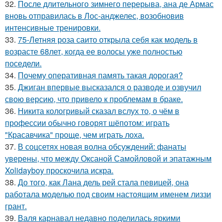
32.
После длительного зимнего перерыва, ана де Армас
вновь отправилась в Лос-анджелес, возобновив
интенсивные тренировки.
33.
75-Летняя роза саито открыла себя как модель в
возрасте 68лет, когда ее волосы уже полностью
поседели.
34.
Почему оперативная память такая дорогая?
35.
Джиган впервые высказался о разводе и озвучил
свою версию, что привело к проблемам в браке.
36.
Никита кологривый сказал вслух то, о чём в
профессии обычно говорят шёпотом: играть
"Красавчика" проще, чем играть лоха.
37.
В соцсетях новая волна обсуждений: фанаты
уверены, что между Оксаной Самойловой и эпатажным
Xolidayboy проскочила искра.
38.
До того, как Лана дель рей стала певицей, она
работала моделью под своим настоящим именем лиззи
грант.
39.
Валя карнавал недавно поделилась яркими