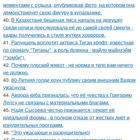
моментами с отдыха, опубликовав фото, на котором она
демонстрирует свою фигуру в купальнике.
40.
В Казахстане бешеная лиса напала на девушку
среди ночи и преследовала её до самой своей смерти -
кадры получились в стиле жутких хорроров.
41.
Рапунцель воплотит актриса Тиган крофт, известная
по сериалу "Титаны", а роль флинна - майло майнхэйм
("зомби").
42.
Почему плоский живот - не норма и тело вам ничего
не должно.
43.
80-Летняя голди хоун публику своим внешним Видом
ужаснула.
44.
Аврора киба призналась, что её чувства к Григорию
Лепсу не связаны с материальными благами.
45.
Надя Сысоева честно признается: секрет её
идеальной формы - в полном отказе от жестких диет и
изнурительных программ.
46.
"Это ужасающе и разрушительно!
47.
Павел воля вместе с двенадцатилетним сыном