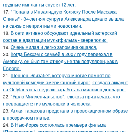
грудные импланты спустя 12 лет.
17.
"Попала в Инвалидную Коляску После Массажа
Спины" - 34-летняя супруга Александра цекало вышла
на связь с неприятными новостями.
18.
В сети активно обсуждают идеальный актерский
состав в адаптации мультфильма - звереполис.
19.
Очень милая и легко запоминающаяся.
20.
Когда Бекхэм с семьёй в 2007 году переехал в
Америку, он был там отнюдь не так популярен, как в
Европе.
21.
Шеннон Элизабет, которую многие помнят по
культовой комедии американский пирог, создала аккаунт
на Onlyfans и за неделю заработала миллион долларов.
22.
"Ушло Миллениальство": глюкоза призналась, что
превращается из мультяшки в человека.
23.
Аглая тарасова предстала в провокационном образе
в прозрачном платье.
24.
В Нью-йорке состоялась премьера фильма
"Последствия", которую посетили исполнители главных