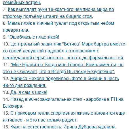
семейных встреч.
7.
Как выглядят руки 16-кратного чемпиона мира по
строгому подъёму штанги на бицепс стоя.
8.
Мама пляж в личный туалет под открытым небом
превратила.
9.
"Ошиблась с пластикой!
10.
Центральный защитник "Бетиса" Марк бартра вместе
со своей девушкой подошёл к отношениям с
неожиданной серьёзностью - вплоть до формальностей.
11.
"Мне Нравится, Когда мне Говорят Комплименты, но
это не Означает, что я Всегда Выгляжу Безупречно".
12.
Анфиса Чехова поделилась фото в бикини в честь
48-го дня рождения.
13.
Да, я сам в шоке!
14.
Назад в 90-е: зажигательная степ - аэробика в FH на
Блюхера.
15.
С приходом тепла спортивная жизнь становится еще
активнее - и это нас только радует.
16.
Курс на естественность: Ирина Дубцова удалила