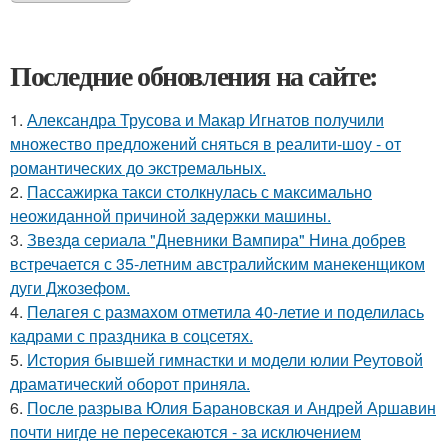
Последние обновления на сайте:
1.
Александра Трусова и Макар Игнатов получили
множество предложений сняться в реалити-шоу - от
романтических до экстремальных.
2.
Пассажирка такси столкнулась с максимально
неожиданной причиной задержки машины.
3.
Звeздa сериала "Дневники Вампира" Нина добрев
встречается с 35-летним австралийским манекенщиком
дуги Джозефом.
4.
Пелагея с размахом отметила 40-летие и поделилась
кадрами с праздника в соцсетях.
5.
История бывшей гимнастки и модели юлии Реутовой
драматический оборот приняла.
6.
После разрыва Юлия Барановская и Андрей Аршавин
почти нигде не пересекаются - за исключением