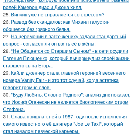
ролей Кэмерон диас и Джона хилл.
25.
Винчик уже не справляется со стрессом?
26.
Развод без скандалов: как Михаил галустян
обошелся без грязного белья.
27.
На церемонии в загсе жениху задали стандартный
вопрос - согласен ли он взять её в жёны.
28.
"Не Общается со Старшим Сыном" - в сети осудили
Евгения Плющенко, который вычеркнул из своей жизни
старшего сына Егора.
29.
Кайли дженнер стала главной героиней весеннего
номера Vanity Fair - и это тот случай, когда эстетика
говорит громче слов.
30.
"Буду Любить, Словно Родного": анализ днк показал,
что Иосиф Оганесян не является биологическим отцом
Стефана.
31.
Слава пришла к ней в 1987 году после исполнения
самого известного её шлягера "Joe Le Taxi", который
стал началом певческой карьеры.