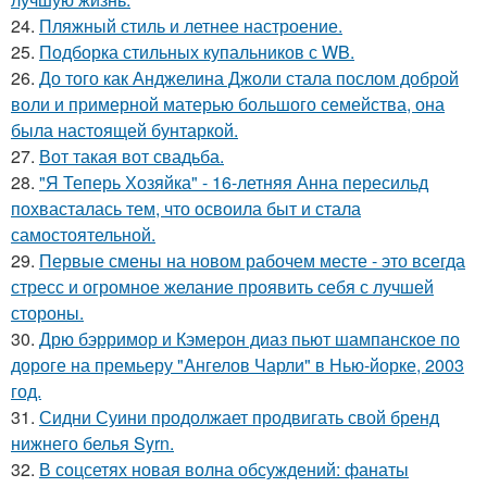
24.
Пляжный стиль и летнее настроение.
25.
Подборка стильных купальников с WB.
26.
До того как Анджелина Джоли стала послом доброй
воли и примерной матерью большого семейства, она
была настоящей бунтаркой.
27.
Вот такая вот свадьба.
28.
"Я Теперь Хозяйка" - 16-летняя Анна пересильд
похвасталась тем, что освоила быт и стала
самостоятельной.
29.
Первые смены на новом рабочем месте - это всегда
стресс и огромное желание проявить себя с лучшей
стороны.
30.
Дрю бэрримор и Кэмерон диаз пьют шампанское по
дороге на премьеру "Ангелов Чарли" в Нью-йорке, 2003
год.
31.
Сидни Суини продолжает продвигать свой бренд
нижнего белья Syrn.
32.
В соцсетях новая волна обсуждений: фанаты