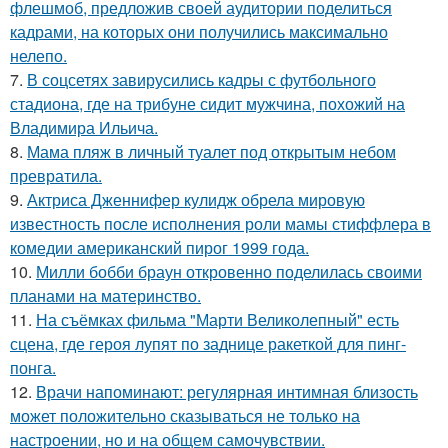
флешмоб, предложив своей аудитории поделиться
кадрами, на которых они получились максимально
нелепо.
7.
В соцсетях завирусились кадры с футбольного
стадиона, где на трибуне сидит мужчина, похожий на
Владимира Ильича.
8.
Мама пляж в личный туалет под открытым небом
превратила.
9.
Актриса Дженнифер кулидж обрела мировую
известность после исполнения роли мамы стиффлера в
комедии американский пирог 1999 года.
10.
Милли бобби браун откровенно поделилась своими
планами на материнство.
11.
На съёмках фильма "Марти Великолепный" есть
сцена, где героя лупят по заднице ракеткой для пинг-
понга.
12.
Врачи напоминают: регулярная интимная близость
может положительно сказываться не только на
настроении, но и на общем самочувствии.