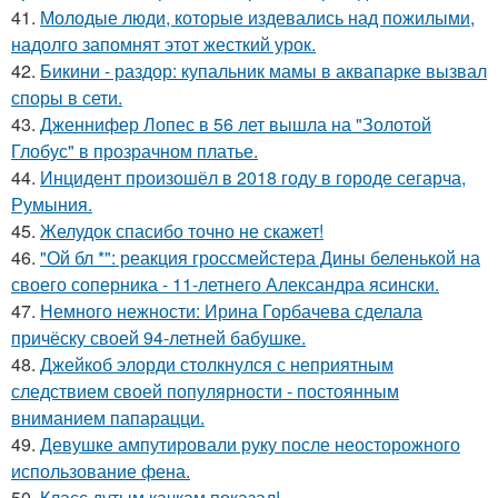
41.
Молодые люди, которые издевались над пожилыми,
надолго запомнят этот жесткий урок.
42.
Бикини - раздор: купальник мамы в аквапарке вызвал
споры в сети.
43.
Дженнифер Лопес в 56 лет вышла на "Золотой
Глобус" в прозрачном платье.
44.
Инцидент произошёл в 2018 году в городе сегарча,
Румыния.
45.
Желудок спасибо точно не скажет!
46.
"Ой бл *": реакция гроссмейстера Дины беленькой на
своего соперника - 11-летнего Александра ясински.
47.
Немного нежности: Ирина Горбачева сделала
причёску своей 94-летней бабушке.
48.
Джейкоб элорди столкнулся с неприятным
следствием своей популярности - постоянным
вниманием папарацци.
49.
Девушке ампутировали руку после неосторожного
использование фена.
50.
Класс дутым качкам показал!