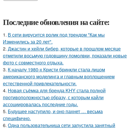
Последние обновления на сайте:
1.
В сети вирусится ролик под трендом "Как мы
Изменились за 20 лет".
2.
Джастин и хейли бибер, которые в прошлом месяце
отметили восьмую годовщину помолвки, показали новые
фото с совместного отдыха.
3.
К началу 1980-х Кристи бринкли стала лицом
американского моделинга и главным воплощением
естественной привлекательности.
4.
Новая съёмка для бренда KHY стала полной
противоположностью образу, с которым кайли
ассоциировалась последние годы.
5.
Будущее наступило, и оно пахнет … весьма
специфично.
6.
Одна пользовательница сети запустила занятный