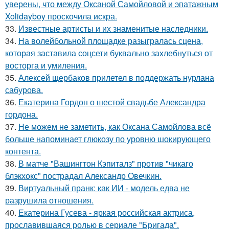
уверены, что между Оксаной Самойловой и эпатажным
Xolidayboy проскочила искра.
33.
Известные артисты и их знаменитые наследники.
34.
На волейбольной площадке разыгралась сцена,
которая заставила соцсети буквально захлебнуться от
восторга и умиления.
35.
Алексей щербаков прилетел в поддержать нурлана
сабурова.
36.
Екатерина Гордон о шестой свадьбе Александра
гордона.
37.
Не можем не заметить, как Оксана Самойлова всё
больше напоминает глюкозу по уровню шокирующего
контента.
38.
В матче "Вашингтон Кэпиталз" против "чикаго
блэкхокс" пострадал Александр Овечкин.
39.
Виртуальный пранк: как ИИ - модель едва не
разрушила отношения.
40.
Екатерина Гусева - яркая российская актриса,
прославившаяся ролью в сериале "Бригада".