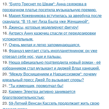
13.
"Будто Треснет по Швам": Анна седокова в
прозрачном платье посетила музыкальную премию.
14.
Мария Кожевникова вступилась за авербуха после
скандала: "В 15 лет Лиза Была уже Женщиной".
15.
Джинсы, которые моделируют фигуру!
16.
Актрису Анну казючиц спасли от передозировки
успокоительным.
17.
Очень милая и легко запоминающаяся.
18.
Француз мечтает стать инопланетянином: он уже
отрезал себе нос, уши и пальцы.
19.
Нюша официально подтвердила новый роман - её
избранником стал музыкант и диджей Влад ханецкий.
20.
"Между Восхищением и Нарциссизмом": почему
идеальный пресс Джей Ло вызывает споры?
21.
"Ты изменщик, промолчал бы!
22.
Кармен Электра активно занимается
благотворительностью:
23.
59-Летний Венсан Кассель продолжает жить свою
лучшую жизнь.