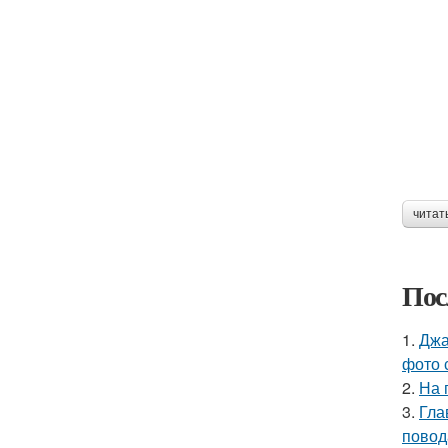
читат
Пос
1.
Джа
фото 
2.
На 
3.
Гла
повод