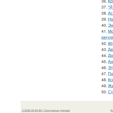
36.
Ко
37.
"Я
38.
Ас
39.
Но
40.
Эн
41.
Мо
регул
42.
80
43.
Де
44.
До
45.
Ан
46.
Эт
47.
По
48.
Кс
49.
Жи
50.
Ст
© 2026 90-60-90 | Спортивные девушки
К