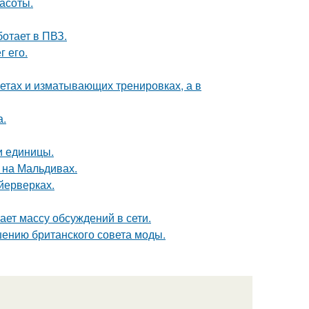
асоты.
ботает в ПВЗ.
 его.
диетах и изматывающих тренировках, а в
а.
и единицы.
 на Мальдивах.
йерверках.
ает массу обсуждений в сети.
шению британского совета моды.