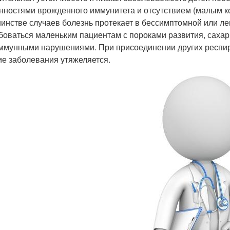
нностями врожденного иммунитета и отсутствием (малым ко
инстве случаев болезнь протекает в бессимптомной или ле
боваться маленьким пациентам с пороками развития, саха
ммунными нарушениями. При присоединении других респир
ие заболевания утяжеляется.