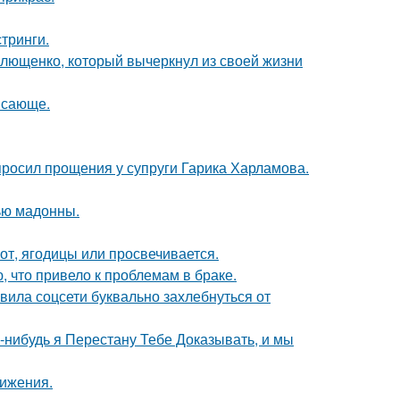
тринги.
Плющенко, который вычеркнул из своей жизни
ясающе.
просил прощения у супруги Гарика Харламова.
ью мадонны.
от, ягодицы или просвечивается.
 что привело к проблемам в браке.
вила соцсети буквально захлебнуться от
а-нибудь я Перестану Тебе Доказывать, и мы
вижения.