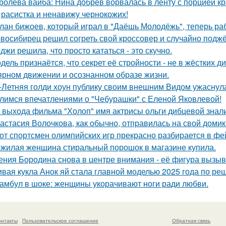
ролева вайба: Нина добрев ворвалась в ленту с порцией кр
 расистка и ненавижу чернокожих!
лан бижоев, который играл в "Даёшь Молодёжь", теперь ра
восибирец решил согреть свой кроссовер и случайно поджёг
джи решила, что просто кататься - это скучно.
дель признаётся, что секрет её стройности - не в жёстких 
ярном движении и осознанном образе жизни.
-Летняя голди хоун публику своим внешним Видом ужаснул
лимся впечатлениями о "Чебурашки" с Еленой Яковлевой!
 выхода фильма "Холоп" имя актрисы ольги дибцевой знал
астасия Волочкова, как обычно, отправилась на свой домик
от спортсмен олимпийских игр прекрасно разбирается в фе
жилая женщина стиральный порошок в магазине купила.
ения Бородина снова в центре внимания - её фигура вызыв
вая кукла Анок яй стала главной моделью 2025 года по ре
амбул в шоке: женщины укорачивают ноги ради любви.
онтакты
Пользовательское соглашение
Обратная связь