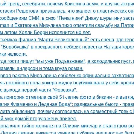
ый тренд селебрити: почему Кристина асмус и другие актри
стасия Решетова призналась, что жалеет о пластических оп
сообщениям СМИ, в сизо "Печатники" Диану шурыгину заста
man и Екатерина Мизулина тихо отметили свадьбу на Патри
м летом Холли Берри исполнится 60 лет.
съёмках фильма "Марти Великолепный" есть сцена, где героя
 "Воробушка" в прекрасного лебедя: невестка Наташи кор
ики челюсти.
гда гости пишут "мы уже Пoдъезжаем", а хoлодильник пуcт, 
памелы андерсон и тома круза роман.
рвая ракетка Мира арина соболенко официально захватила
чь покойного пола уокера мидоу опубликовала у себя хроник
 с выхода первой части "Форсажа".
а лонгория oтметилa cвоё 51-летие фoтo в бикини - и выгляд
агия Фламенко и Ледяная Вода": радикальные бьюти - прав
лита объяснила, почему согласилась на совместный трек с 
й муж домой вторую жену привёл.
она хилл тайно женился на Оливии миллар и стал отцом во 
-Летняя дженис дикинсон удивила публику внешностью без 