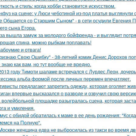
ткость и стиль: когда хобби становится искусством.
нфуз на сцене: у Люси чеботиной из-под платья выглянули с
е Общается со Старшим Сыном" - в сети осудили Евгения 
его сына Егора.
за вышла замуж за молодого бойфренда - и выглядит потр
рошая спина, можно рыбкам поплавать!
абоумие и отвага!
ризнаю Свою Ошибку" - 38-летний комик Денис Дорохов по
 знаю как вам, но тут вообще не вредно.
2013 году Тимоти шаламе встречался с Лурдес Леон, дочер
ессика альба формой после личных перемен впечатляет.
тивисты предлагают запретить одежду, которая оголяет жив
иган впервые высказался о разводе и озвучил свою версию,
 волейбольной площадке разыгралась сцена, которая заста
рга и умиления.
мус с обидой обратилась к маме в ее день рождения: "Когд
емся на Полную".
Москве женщина едва не выбросилась из такси во время д