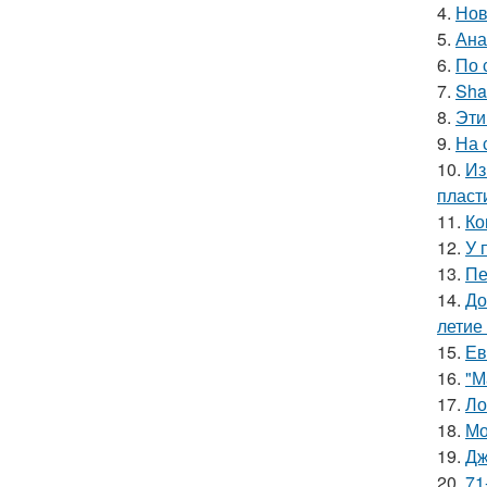
4.
Нов
5.
Ана
6.
По 
7.
Sha
8.
Эти
9.
На 
10.
Из
пласт
11.
Ко
12.
У 
13.
Пе
14.
До
летие
15.
Ев
16.
"М
17.
Ло
18.
Мо
19.
Дж
20.
71