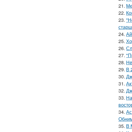
21.
Ме
22.
Ко
23.
"Н
старш
24.
Ай
25.
Хо
26.
Сл
27.
"П
28.
Не
29.
В 
30.
Дж
31.
Ак
32.
Дж
33.
На
восто
34.
Ас
Обним
35.
В 