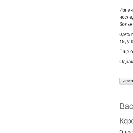
Изнач
иссле
больн
0,9% 
19, у
Еще о
Однак
читат
Вас
Коро
Относ