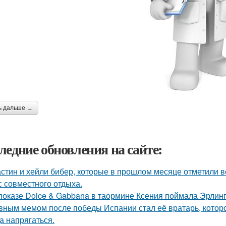
ь дальше →
ледние обновления на сайте:
стин и хейли бибер, которые в прошлом месяце отметили 
с совместного отдыха.
показе Dolce & Gabbana в таормине Ксения поймала Эрлинг
вным мемом после победы Испании стал её вратарь, которо
а напрягаться.