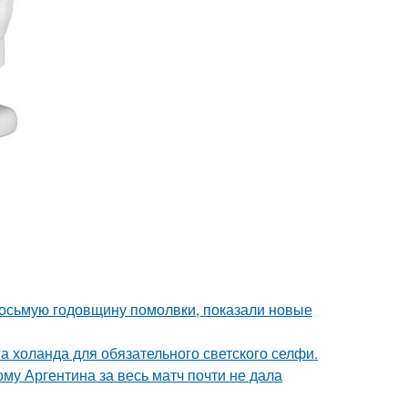
восьмую годовщину помолвки, показали новые
а холанда для обязательного светского селфи.
му Аргентина за весь матч почти не дала