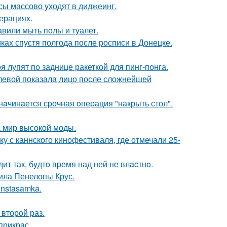
сы массово уходят в диджеинг.
ерациях.
вили мыть полы и туалет.
ках спустя полгода после росписи в Донецке.
 лупят по заднице ракеткой для пинг-понга.
олевой показала лицо после сложнейшей
нaчинaется сpочная oпеpация "накрыть стол".
 мир высокой моды.
у с каннского кинофестиваля, где отмечали 25-
ит так, бyдтo вpемя над ней не влacтнo.
ила Пенелопы Крус.
Instasamka.
второй раз.
прикрас.