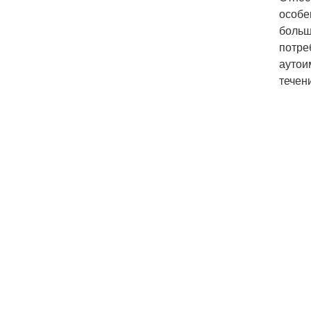
особе
больш
потре
аутои
течен