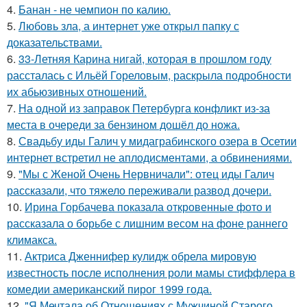
4.
Банан - не чемпион по калию.
5.
Любовь зла, а интернет уже открыл папку с
доказательствами.
6.
33-Летняя Карина нигай, которая в прошлом году
рассталась с Ильёй Гореловым, раскрыла подробности
их абьюзивных отношений.
7.
На одной из заправок Петербурга конфликт из-за
места в очереди за бензином дошёл до ножа.
8.
Свадьбу иды Галич у мидаграбинского озера в Осетии
интернет встретил не аплодисментами, а обвинениями.
9.
"Мы с Женой Очень Нервничали": отец иды Галич
рассказали, что тяжело переживали развод дочери.
10.
Ирина Горбачева показала откровенные фото и
рассказала о борьбе с лишним весом на фоне раннего
климакса.
11.
Актриса Дженнифер кулидж обрела мировую
известность после исполнения роли мамы стиффлера в
комедии американский пирог 1999 года.
12.
"Я Мечтала об Отношениях с Мужчиной Старого