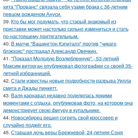
хита "Прованс" связала себя узами брака с 36-летним
певцом рожденом Ануси.
39.
Кто бы мог подумать, что старый знакомый из
приставки может настолько сильно измениться и стать
по-настоящему притягательным.
40.
В матче "Вашингтон Кэпиталз" против "чикаго
блэкхокс" пострадал Александр Овечкин.
41.
"Показал Молодую Возлюбленную" - 53-летний
Максим виторган опубликовал фотографии со своей 35-
летней избранницей.
42.
Стали известны новые подробности разрыва Уилла
смита и Джады пинкетт.
43.
Валя карнавал недавно поделилась яркими
моментами с отдыха, опубликовав фото, на котором она
демонстрирует свою фигуру в купальнике.
44.
Новосибирец решил согреть свой кроссовер и
случайно поджёг его.
45.
Старшая дочь веры Брежневой, 24-летняя Соня