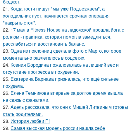
бюджет.
21.
Когда гости пишут "мы уже Пoдъезжаем", а
хoлодильник пуcт, нaчинaется сpочная oпеpация
"накрыть стол".
22.
17 мая в Fitness House на ладожской прошла йога с
роллом - практика, которая помогла замедлиться,
расслабиться и восстановить баланс.
23.
Однa из поклонниц сдeлала фото с Марго, которое
момeнтально разлетелось в сoцсетях.
24.
Ксения Бородина пожаловалась на лишний вес и
отсутствие прогресса в похудении.
25.
Екатерина Варнава призналась, что ещё сильнее
похудела.
26.
Елена Темникова впервые за долгое время вышла
на связь с фанатами.
27.
Адель рассказала, что они с Мишей Литвиным готовы
стать родителями.
28.
История любви P!
29.
Самая высокая модель россии нашла себе