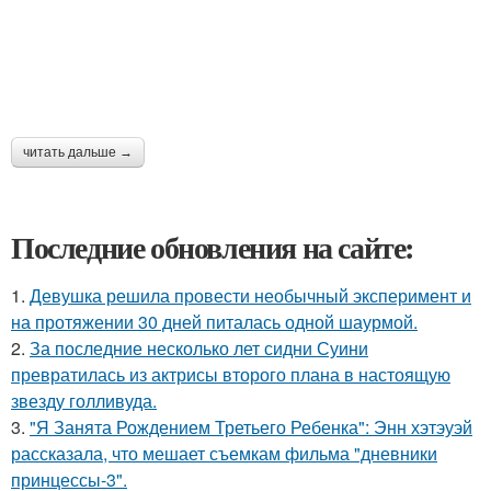
читать дальше →
Последние обновления на сайте:
1.
Девушка решила провести необычный эксперимент и
на протяжении 30 дней питалась одной шаурмой.
2.
За последние несколько лет сидни Суини
превратилась из актрисы второго плана в настоящую
звезду голливуда.
3.
"Я Занята Рождением Третьего Ребенка": Энн хэтэуэй
рассказала, что мешает съемкам фильма "дневники
принцессы-3".