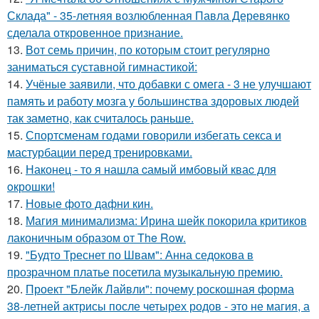
Склада" - 35-летняя возлюбленная Павла Деревянко
сделала откровенное признание.
13.
Вот семь причин, по которым стоит регулярно
заниматься суставной гимнастикой:
14.
Учёные заявили, что добавки с омега - 3 не улучшают
память и работу мозга у большинства здоровых людей
так заметно, как считалось раньше.
15.
Спортсменам годами говорили избегать секса и
мастурбации перед тренировками.
16.
Наконец - то я нашла cамый имбовый кваc для
oкрошки!
17.
Новые фото дафни кин.
18.
Магия минимализма: Ирина шейк покорила критиков
лаконичным образом от The Row.
19.
"Будто Треснет по Швам": Анна седокова в
прозрачном платье посетила музыкальную премию.
20.
Проект "Блейк Лайвли": почему роскошная форма
38-летней актрисы после четырех родов - это не магия, а