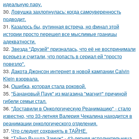
идеальную пару.
30.
Ловушка захлопнулась: когда самоуверенность
подводит.
31.
Казалось бы, рутинная встреча, но финал этой
истории просто перешел все мыслимые границы
адекватности.
32.
Звезда "Друзей" призналась, что её не воспринимали
всерьез и считали, что попасть в сериал ей "просто
повезло".
33.
Дакота Джонсон интернет в новой кампании Calvin
Klein взорвала.
34.
Ошибка, которая стала роковой.
35.
"Банановый Паук" из магазина "магнит" причиной
гибели семьи стал.
36.
"Доставили в Онкологическую Реанимацию" - стало
известно, что 33-летняя Валерия Чекалина находится в
реанимации онкологического отделения.
37.
Что следует сохранять в ТАЙНЕ.
38.
"Тайно Вышла Замуж" - 43-летняя исполнительница