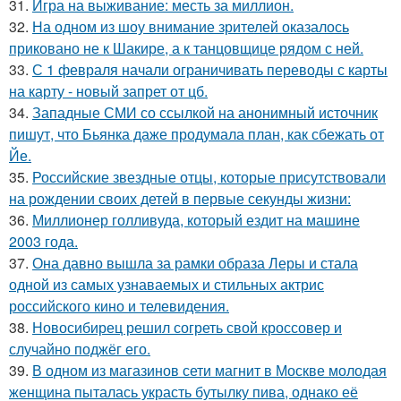
31.
Игра на выживание: месть за миллион.
32.
На одном из шоу внимание зрителей оказалось
приковано не к Шакире, а к танцовщице рядом с ней.
33.
С 1 февраля начали ограничивать переводы с карты
на карту - новый запрет от цб.
34.
Западные СМИ со ссылкой на анонимный источник
пишут, что Бьянка даже продумала план, как сбежать от
Йе.
35.
Российские звездные отцы, которые присутствовали
на рождении своих детей в первые секунды жизни:
36.
Миллионер голливуда, который ездит на машине
2003 года.
37.
Она давно вышла за рамки образа Леры и стала
одной из самых узнаваемых и стильных актрис
российского кино и телевидения.
38.
Новосибирец решил согреть свой кроссовер и
случайно поджёг его.
39.
В одном из магазинов сети магнит в Москве молодая
женщина пыталась украсть бутылку пива, однако её