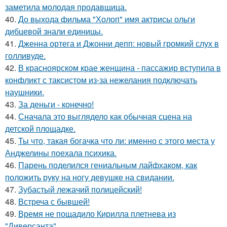
заметила молодая продавщица.
40.
До выхода фильма "Холоп" имя актрисы ольги
дибцевой знали единицы.
41.
Дженна ортега и Джонни депп: новый громкий слух в
голливуде.
42.
В красноярском крае женщина - пассажир вступила в
конфликт с таксистом из-за нежелания подключать
наушники.
43.
За деньги - конечно!
44.
Сначала это выглядело как обычная сцена на
детской площадке.
45.
Ты что, такая богачка что ли: именно с этого места у
Анджелины поехала психика.
46.
Парень поделился гениальным лайфхаком, как
положить руку на ногу девушке на свидании.
47.
Зубастый лежачий полицейский!
48.
Встреча с бывшей!
49.
Время не пощадило Кирилла плетнева из
"Диверсанта".