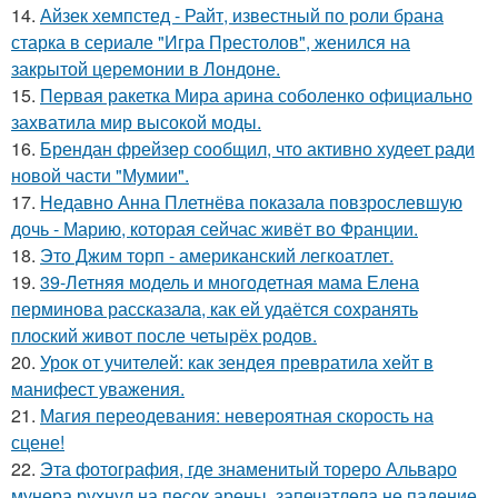
14.
Айзек хемпстед - Райт, известный по роли брана
старка в сериале "Игра Престолов", женился на
закрытой церемонии в Лондоне.
15.
Первая ракетка Мира арина соболенко официально
захватила мир высокой моды.
16.
Брендан фрейзер сообщил, что активно худеет ради
новой части "Мумии".
17.
Недавно Анна Плетнёва показала повзрослевшую
дочь - Марию, которая сейчас живёт во Франции.
18.
Это Джим торп - американский легкоатлет.
19.
39-Летняя модель и многодетная мама Елена
перминова рассказала, как ей удаётся сохранять
плоский живот после четырёх родов.
20.
Урок от учителей: как зендея превратила хейт в
манифест уважения.
21.
Магия переодевания: невероятная скорость на
сцене!
22.
Эта фотография, где знаменитый тореро Альваро
мунера рухнул на песок арены, запечатлела не падение,