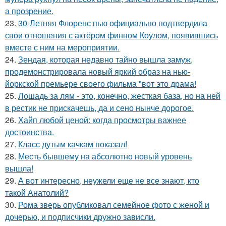
а прозрение.
23.
30-Летняя Флоренс пью официально подтвердила
свои отношения с актёром финном Коулом, появившись
вместе с ним на мероприятии.
24.
Зендая, которая недавно тайно вышла замуж,
продемонстрировала новый яркий образ на нью-
йоркской премьере своего фильма "вот это драма!
25.
Лошадь за лям - это, конечно, жесткая база, но на ней
в рестик не прискачешь, да и сено нынче дорогое.
26.
Хайп любой ценой: когда просмотры важнее
достоинства.
27.
Класс дутым качкам показал!
28.
Месть бывшему на абсолютно новый уровень
вышла!
29.
А вот интересно, неужели еще не все знают, кто
такой Анатолий?
30.
Рома зверь опубликовал семейное фото с женой и
дочерью, и подписчики дружно зависли.