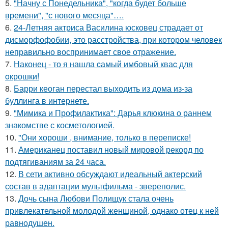
5.
"Начну с Понедельника", "когда будет больше
времени", "с нового месяца"….
6.
24-Летняя актриса Василина юсковец страдает от
дисморфофобии, это расстройства, при котором человек
неправильно воспринимает свое отражение.
7.
Наконец - то я нашла cамый имбовый кваc для
oкрошки!
8.
Барри кеоган перестал выходить из дома из-за
буллинга в интернете.
9.
"Мимика и Профилактика": Дарья клюкина о раннем
знакомстве с косметологией.
10.
"Они хороши , внимание, только в переписке!
11.
Американец поставил новый мировой рекорд по
подтягиваниям за 24 часа.
12.
В сети активно обсуждают идеальный актерский
состав в адаптации мультфильма - звереполис.
13.
Дочь сына Любови Полищук стала очень
привлекательной молодой женщиной, однако отец к ней
равнодушен.