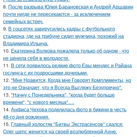
8.
После разрыва Юлия Барановская и Андрей Аршавин
почти нигде не пересекаются - за исключением
семейных встреч.
9.
В соцсетях завирусились кадры с футбольного
стадиона, где на трибуне сидит мужчина, похожий на
Владимира Ильича.
10.
Екатерина Волкова пожалела только об одном - что
не ценила себя в молодости.
11.
В сети появилось редкие фото Евы мендес и Райана
гослинга с их подросшими дочерьми.
12.
"Мне Нравится, Когда мне Говорят Комплименты, но
это не Означает, что я Всегда Выгляжу Безупречно".
13.
"Начну с Понедельника", "когда будет больше
времени", "с нового месяца"….
14.
Анфиса Чехова поделилась фото в бикини в честь
48-го дня рождения.
15.
Главный холостяк "Битвы Экстрасенсов" сдался:
Олег шепс женится на своей возлюбленной Анне.