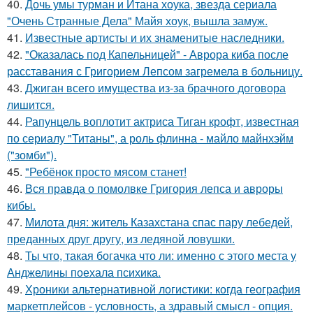
40.
Дочь умы турман и Итана хоука, звезда сериала
"Очень Странные Дела" Майя хоук, вышла замуж.
41.
Известные артисты и их знаменитые наследники.
42.
"Оказалась под Капельницей" - Аврора киба после
расставания с Григорием Лепсом загремела в больницу.
43.
Джиган всего имущества из-за брачного договора
лишится.
44.
Рапунцель воплотит актриса Тиган крофт, известная
по сериалу "Титаны", а роль флинна - майло майнхэйм
("зомби").
45.
"Ребёнок просто мясом станет!
46.
Вся правда о помолвке Григория лепса и авроры
кибы.
47.
Милота дня: житель Казахстана спас пару лебедей,
преданных друг другу, из ледяной ловушки.
48.
Ты что, такая богачка что ли: именно с этого места у
Анджелины поехала психика.
49.
Хроники альтернативной логистики: когда география
маркетплейсов - условность, а здравый смысл - опция.