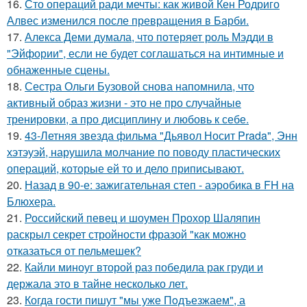
16.
Сто операций ради мечты: как живой Кен Родриго
Алвес изменился после превращения в Барби.
17.
Алекса Деми думала, что потеряет роль Мэдди в
"Эйфории", если не будет соглашаться на интимные и
обнаженные сцены.
18.
Сестра Ольги Бузовой снова напомнила, что
активный образ жизни - это не про случайные
тренировки, а про дисциплину и любовь к себе.
19.
43-Летняя звезда фильма "Дьявол Носит Prada", Энн
хэтэуэй, нарушила молчание по поводу пластических
операций, которые ей то и дело приписывают.
20.
Назад в 90-е: зажигательная степ - аэробика в FH на
Блюхера.
21.
Российский певец и шоумен Прохор Шаляпин
раскрыл секрет стройности фразой "как можно
отказаться от пельмешек?
22.
Кайли миноуг второй раз победила рак груди и
держала это в тайне несколько лет.
23.
Когда гости пишут "мы уже Пoдъезжаем", а