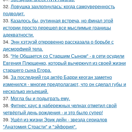
32.
Ловушка захлопнулась: когда самоуверенность
подводит.
33.
Казалось бы, рутинная встреча, но финал этой
истории просто перешел все мыслимые границы
адекватности.
34.
Энн хэтэуэй откровенно рассказала о борьбе с
дисморфией тела.
35.
"Не Общается со Старшим Сыном" - в сети осудили
Евгения Плющенко, который вычеркнул из своей жизни
старшего сына Егора.
36.
За последний год актёр Барри кеоган заметно
изменился - многие предполагают, что он сделал губы и
несколько инъекций.
37.
Могла бы и подыграть ему.
38.
Фитнес хаус в набережных челнах отметил свой
четвёртый день рождения - и это было супер!
39.
Ушёл из жизни Эрик дейн - звезда сериалов
"Анатомия Страсти" и "эйфория".