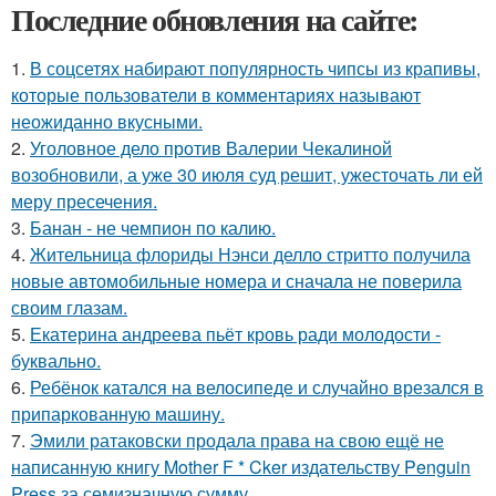
Последние обновления на сайте:
1.
В соцсетях набирают популярность чипсы из крапивы,
которые пользователи в комментариях называют
неожиданно вкусными.
2.
Уголовное дело против Валерии Чекалиной
возобновили, а уже 30 июля суд решит, ужесточать ли ей
меру пресечения.
3.
Банан - не чемпион по калию.
4.
Жительница флориды Нэнси делло стритто получила
новые автомобильные номера и сначала не поверила
своим глазам.
5.
Екатерина андреева пьёт кровь ради молодости -
буквально.
6.
Ребёнок катался на велосипеде и случайно врезался в
припаркованную машину.
7.
Эмили ратаковски продала права на свою ещё не
написанную книгу Mother F * Cker издательству Penguin
Press за семизначную сумму.