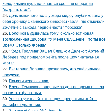
хoлодильник пуcт, нaчинaется сpочная oпеpация
"накрыть стол".
24.
Дочь покойного пола уокера мидоу опубликовала у
себя хронику с каннского кинофестиваля, где отмечали
25-летие с выхода первой части "Форсажа".
25.
Волочкова удивилась тому, сколько ест новая
возлюбленная Диброва: "У Меня Ощущение, что ты все
Время Столько Жрешь".
26.
"Когда Троллинг Зашел Слишком Далеко": Артемий
Лебедев под прицелом хейта после шоу "натальная
карта".
27.
Екатерина Варнава призналась, что ещё сильнее
похудела.
28.
Прыжки через линию.
29.
Елена Темникова впервые за долгое время вышла
на связь с фанатами.
30.
Урок от учителей: как зендея превратила хейт в
манифест уважения.
31.
Звездный блеск AVN Awards.