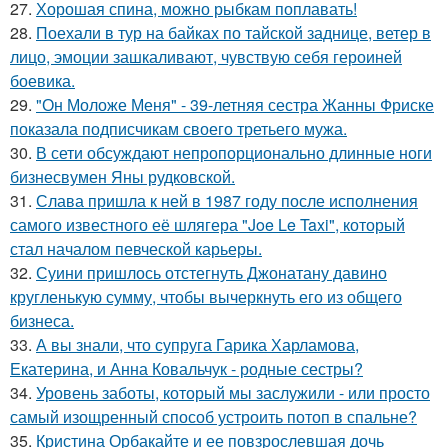
27.
Хорошая спина, можно рыбкам поплавать!
28.
Поехали в тур на байках по тайской заднице, ветер в
лицо, эмоции зашкаливают, чувствую себя героиней
боевика.
29.
"Он Моложе Меня" - 39-летняя сестра Жанны Фриске
показала подписчикам своего третьего мужа.
30.
В сети обсуждают непропорционально длинные ноги
бизнесвумен Яны рудковской.
31.
Слава пришла к ней в 1987 году после исполнения
самого известного её шлягера "Joe Le Taxi", который
стал началом певческой карьеры.
32.
Суини пришлось отстегнуть Джонатану давино
кругленькую сумму, чтобы вычеркнуть его из общего
бизнеса.
33.
А вы знали, что супруга Гарика Харламова,
Екатерина, и Анна Ковальчук - родные сестры?
34.
Уровень заботы, который мы заслужили - или просто
самый изощренный способ устроить потоп в спальне?
35.
Кристина Орбакайте и ее повзрослевшая дочь