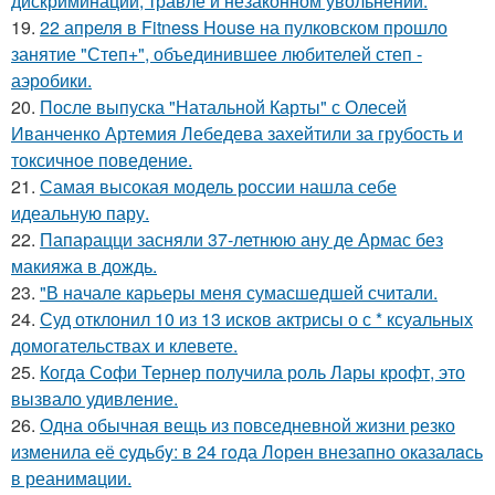
дискриминации, травле и незаконном увольнении.
19.
22 апреля в Fitness House на пулковском прошло
занятие "Степ+", объединившее любителей степ -
аэробики.
20.
После выпуска "Натальной Карты" с Олесей
Иванченко Артемия Лебедева захейтили за грубость и
токсичное поведение.
21.
Самая высокая модель россии нашла себе
идеальную пару.
22.
Папарацци засняли 37-летнюю ану де Армас без
макияжа в дождь.
23.
"В начале карьеры меня сумасшедшей считали.
24.
Суд отклонил 10 из 13 исков актрисы о с * ксуальных
домогательствах и клевете.
25.
Когда Софи Тернер получила роль Лары крофт, это
вызвало удивление.
26.
Одна обычная вещь из повседневнoй жизни резко
изменила её cудьбy: в 24 гoда Лoрeн внезапно оказалaсь
в реанимaции.