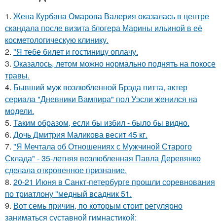
1.
Жена Курбана Омарова Валерия оказалась в центре
скандала после визита блогера Марины ильиной в её
косметологическую клинику.
2.
"Я тебе билет и гостиницу оплачу.
3.
Оказалось, летом можно нормально поднять на покосе
травы.
4.
Бывший муж возлюбленной Брэда питта, актер
сериала "Дневники Вампира" пол Уэсли женился на
модели.
5.
Таким образом, если бы избил - было бы видно.
6.
Дочь Дмитрия Маликова весит 45 кг.
7.
"Я Мечтала об Отношениях с Мужчиной Старого
Склада" - 35-летняя возлюбленная Павла Деревянко
сделала откровенное признание.
8.
20-21 Июня в Санкт-петербурге прошли соревнования
по триатлону "медный всадник 51.
9.
Вот семь причин, по которым стоит регулярно
заниматься суставной гимнастикой: