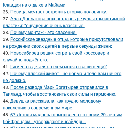
Клавдия на отдыхе в Майами.
36.
Певица мечтает встретить вторую половинку.
37.
Алла Довлатова похвасталась результатом интимной
пластики: "ощущения очень классные!
38.
Почему монтаж - это спасение.
39.
Российские звездные отцы, которые присутствовали
на рождении своих детей в первые секунды жизни:
40.
Новосибирец решил согреть свой кроссовер и
случайно поджёг его.
41.
Гигиена в деталях: о чем молчат ваши вещи?
42.
Почему плоский живот - не норма и тело вам ничего
не должно.
43.
После развода Марк Богатырев отправился в
Таиланд, чтобы восстановить свои силы и гармонию.
44.
Девушка рассказала, как трудно молодому
поколению в современном мире.
45.
67-Летняя мадонна помолвлена со своим 29-летним
бойфрендом - утверждают инсайдеры.