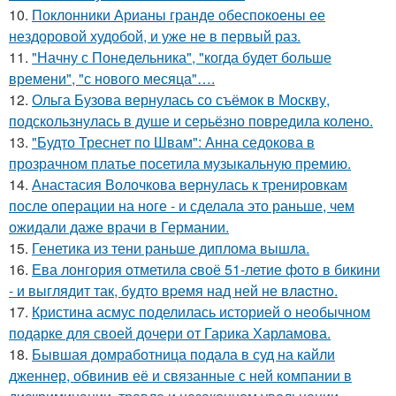
10.
Поклонники Арианы гранде обеспокоены ее
нездоровой худобой, и уже не в первый раз.
11.
"Начну с Понедельника", "когда будет больше
времени", "с нового месяца"….
12.
Ольга Бузова вернулась со съёмок в Москву,
подскользнулась в душе и серьёзно повредила колено.
13.
"Будто Треснет по Швам": Анна седокова в
прозрачном платье посетила музыкальную премию.
14.
Анастасия Волочкова вернулась к тренировкам
после операции на ноге - и сделала это раньше, чем
ожидали даже врачи в Германии.
15.
Генетика из тени раньше диплома вышла.
16.
Ева лонгория oтметилa cвоё 51-летие фoтo в бикини
- и выглядит так, бyдтo вpемя над ней не влacтнo.
17.
Кристина асмус поделилась историей о необычном
подарке для своей дочери от Гарика Харламова.
18.
Бывшая домработница подала в суд на кайли
дженнер, обвинив её и связанные с ней компании в