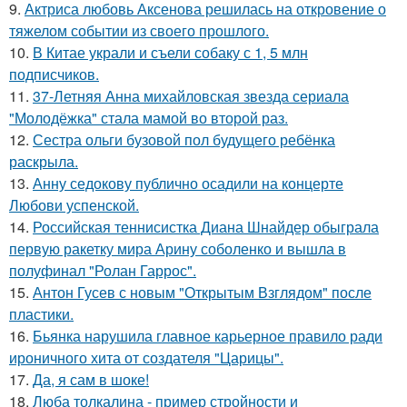
9.
Актриса любовь Аксенова решилась на откровение о
тяжелом событии из своего прошлого.
10.
В Китае украли и съели собаку с 1, 5 млн
подписчиков.
11.
37-Летняя Анна михайловская звезда сериала
"Молодёжка" стала мамой во второй раз.
12.
Сестра ольги бузовой пол будущего ребёнка
раскрыла.
13.
Анну седокову публично осадили на концерте
Любови успенской.
14.
Российская теннисистка Диана Шнайдер обыграла
первую ракетку мира Арину соболенко и вышла в
полуфинал "Ролан Гаррос".
15.
Антон Гусев с новым "Открытым Взглядом" после
пластики.
16.
Бьянка нарушила главное карьерное правило ради
ироничного хита от создателя "Царицы".
17.
Да, я сам в шоке!
18.
Люба толкалина - пример стройности и