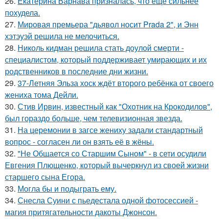
26.
Екатерина Варнава призналась, что ещё сильнее
похудела.
27.
Мировая премьера "дьявол носит Prada 2", и Энн
хэтэуэй решила не мелочиться.
28.
Николь кидман решила стать доулой смерти -
специалистом, который поддерживает умирающих и их
родственников в последние дни жизни.
29.
37-Летняя Эльза хоск ждёт второго ребёнка от своего
жениха тома Дейли.
30.
Стив Ирвин, известный как "Охотник на Крокодилов",
был гораздо больше, чем телевизионная звезда.
31.
На церемонии в загсе жениху задали стандартный
вопрос - согласен ли он взять её в жёны.
32.
"Не Общается со Старшим Сыном" - в сети осудили
Евгения Плющенко, который вычеркнул из своей жизни
старшего сына Егора.
33.
Могла бы и подыграть ему.
34.
Снесла Суини с пьедестала одной фотосессией -
магия притягательности дакоты Джонсон.