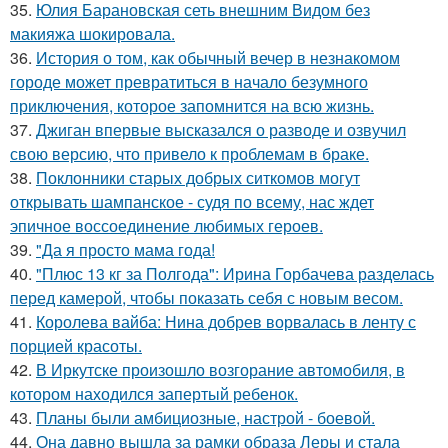
35.
Юлия Барановская сеть внешним Видом без
макияжа шокировала.
36.
История о том, как обычный вечер в незнакомом
городе может превратиться в начало безумного
приключения, которое запомнится на всю жизнь.
37.
Джиган впервые высказался о разводе и озвучил
свою версию, что привело к проблемам в браке.
38.
Поклонники старых добрых ситкомов могут
открывать шампанское - судя по всему, нас ждет
эпичное воссоединение любимых героев.
39.
"Да я просто мама года!
40.
"Плюс 13 кг за Полгода": Ирина Горбачева разделась
перед камерой, чтобы показать себя с новым весом.
41.
Королева вайба: Нина добрев ворвалась в ленту с
порцией красоты.
42.
В Иркутске произошло возгорание автомобиля, в
котором находился запертый ребенок.
43.
Планы были амбициозные, настрой - боевой.
44.
Она давно вышла за рамки образа Леры и стала