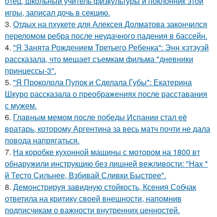
отец, школьный учитель физкультуры и поклонник этой
игры, записал дочь в секцию.
3.
Отдых на пхукете для Алексея Долматова закончился
переломом ребра после неудачного падения в бассейн.
4.
"Я Занята Рождением Третьего Ребенка": Энн хэтэуэй
рассказала, что мешает съемкам фильма "дневники
принцессы-3".
5.
"Я Проколола Пупок и Сделала Губы": Екатерина
Шкуро рассказала о преображениях после расставания
с мужем.
6.
Главным мемом после победы Испании стал её
вратарь, которому Аргентина за весь матч почти не дала
повода напрягаться.
7.
На коробке кухонной машины с мотором на 1800 вт
обнаружили инструкцию без лишней вежливости: "Нах *
й Тесто Сильнее, Взбивай Сливки Быстрее".
8.
Демонстрируя завидную стойкость, Ксения Собчак
ответила на критику своей внешности, напомнив
подписчикам о важности внутренних ценностей.