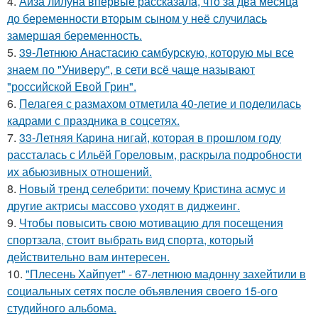
4.
Айза лилуна впервые рассказала, что за два месяца
до беременности вторым сыном у неё случилась
замершая беременность.
5.
39-Летнюю Анастасию самбурскую, которую мы все
знаем по "Универу", в сети всё чаще называют
"российской Евой Грин".
6.
Пелагея с размахом отметила 40-летие и поделилась
кадрами с праздника в соцсетях.
7.
33-Летняя Карина нигай, которая в прошлом году
рассталась с Ильёй Гореловым, раскрыла подробности
их абьюзивных отношений.
8.
Новый тренд селебрити: почему Кристина асмус и
другие актрисы массово уходят в диджеинг.
9.
Чтобы повысить свою мотивацию для посещения
спортзала, стоит выбрать вид спорта, который
действительно вам интересен.
10.
"Плесень Хайпует" - 67-летнюю мадонну захейтили в
социальных сетях после объявления своего 15-ого
студийного альбома.