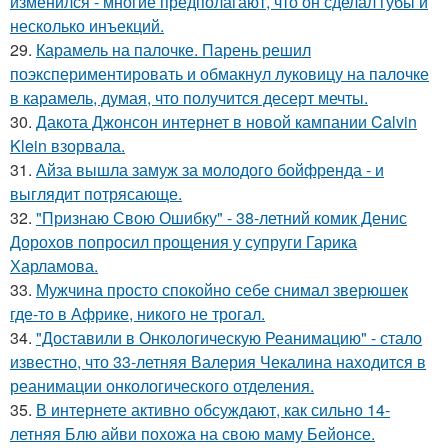
изменился - многие предполагают, что он сделал губы и
несколько инъекций.
29.
Карамель на палочке. Парень решил
поэкспериментировать и обмакнул луковицу на палочке
в карамель, думая, что получится десерт мечты.
30.
Дакота Джонсон интернет в новой кампании Calvin
Klein взорвала.
31.
Айза вышла замуж за молодого бойфренда - и
выглядит потрясающе.
32.
"Признаю Свою Ошибку" - 38-летний комик Денис
Дорохов попросил прощения у супруги Гарика
Харламова.
33.
Мужчина просто спокойно себе снимал зверюшек
где-то в Африке, никого не трогал.
34.
"Доставили в Онкологическую Реанимацию" - стало
известно, что 33-летняя Валерия Чекалина находится в
реанимации онкологического отделения.
35.
В интернете активно обсуждают, как сильно 14-
летняя Блю айви похожа на свою маму Бейонсе.