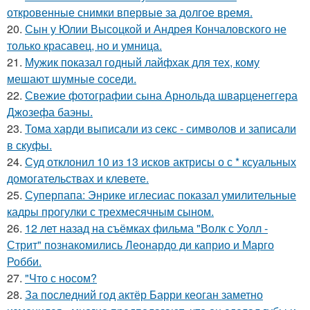
откровенные снимки впервые за долгое время.
20.
Сын у Юлии Высоцкой и Андрея Кончаловского не
только красавец, но и умница.
21.
Мужик показал годный лайфхак для тех, кому
мешают шумные соседи.
22.
Свежие фотографии сына Арнольда шварценеггера
Джозефа баэны.
23.
Тома харди выписали из секс - символов и записали
в скуфы.
24.
Суд отклонил 10 из 13 исков актрисы о с * ксуальных
домогательствах и клевете.
25.
Суперпапа: Энрике иглесиас показал умилительные
кадры прогулки с трехмесячным сыном.
26.
12 лет назад на съёмках фильма "Волк с Уолл -
Стрит" познакомились Леонардо ди каприо и Марго
Робби.
27.
"Что с носом?
28.
За последний год актёр Барри кеоган заметно