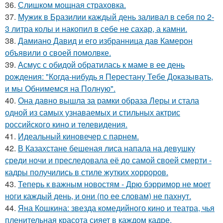
36.
Слишком мощная страховка.
37.
Мужик в Бразилии каждый день заливал в себя по 2-
3 литра колы и накопил в себе не сахар, а камни.
38.
Дамиано Давид и его избранница дав Камерон
объявили о своей помолвке.
39.
Асмус с обидой обратилась к маме в ее день
рождения: "Когда-нибудь я Перестану Тебе Доказывать,
и мы Обнимемся на Полную".
40.
Она давно вышла за рамки образа Леры и стала
одной из самых узнаваемых и стильных актрис
российского кино и телевидения.
41.
Идеальный киновечер с парнем.
42.
В Казахстане бешеная лиса напала на девушку
среди ночи и преследовала её до самой своей смерти -
кадры получились в стиле жутких хорроров.
43.
Теперь к важным новостям - Дрю бэрримор не моет
ноги каждый день, и они (по ее словам) не пахнут.
44.
Яна Кошкина: звезда комедийного кино и театра, чья
пленительная красота сияет в каждом кадре.