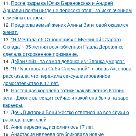
11.
После разрыва Юлия Барановская и Андрей
Аршавин почти нигде не пересекаются - за исключением
семейных встреч.
12.
Предполагаемый жених Алины Загитовой оказался
женат.
13.
"Я Мечтала об Отношениях с Мужчиной Старого
Склада" - 35-летняя возлюбленная Павла Деревянко
сделала откровенное признание.
14.
Дэйви чейз - та самая девочка из "Звонка умерла".
15.
"Я Чувствовала Себя Сломанной": любовь Аксенова
рассказала, что пережила сексуализированное
домогательство в 17 лет.
16.
Настоящая королева готики: как 55-летняя Кэтрин
зета - Джонс выглядит сейчас и какой она была на заре
карьеры.
17.
Дочь Виктории Бони жёстко ответила на все слухи о
разводе родителей.
18.
Анне пересильд исполнилось 17 лет.
19.
Анастасия ивлеева опубликовала новые