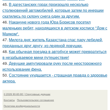
45.
В дагестанских горах произошло несколько
столкновений автомобилей, которые затем по инерции
скатились по склону снега один за другим.
46.
Накануне нового года Юра Борисов посетил
маленьких ребят, находящихся в детском хосписе "Дом с
Маяком".
47.
Милота дня: житель Казахстана спас пару лебедей,
преданных друг другу, из ледяной ловушки.
48.
Как обычная поездка в автобусе может превратиться
в незабываемое мини путешествие!
49.
Девушке ампутировали руку после неосторожного
использование фена.
50.
Состояние ухудшается - страшная правда о здоровье
актера.
© 2026 90-60-90 | Спортивные девушки
Контакты
Пользовательское соглашение
Политика конфидециальности