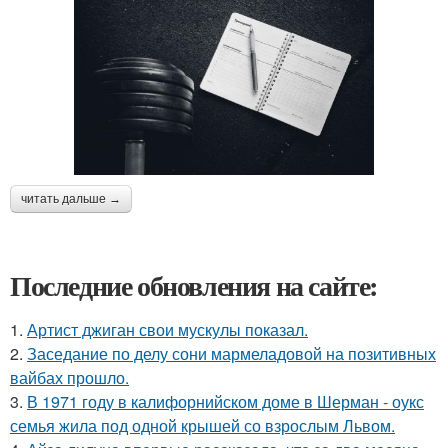
читать дальше →
Последние обновления на сайте:
1.
Артист джиган свои мускулы показал.
2.
Заседание по делу сони мармеладовой на позитивных
вайбах прошло.
3.
В 1971 году в калифорнийском доме в Шерман - оукс
семья жила под одной крышей со взрослым Львом.