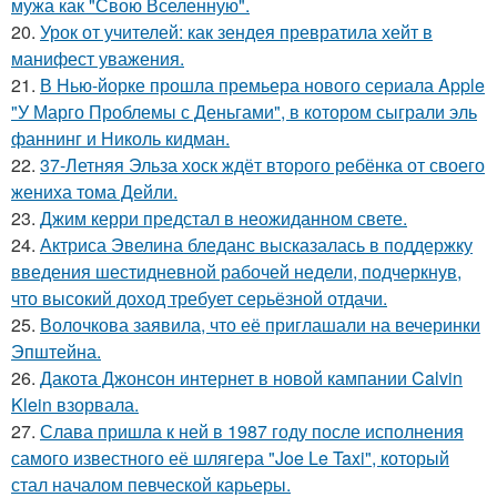
мужа как "Свою Вселенную".
20.
Урок от учителей: как зендея превратила хейт в
манифест уважения.
21.
В Нью-йорке прошла премьера нового сериала Apple
"У Марго Проблемы с Деньгами", в котором сыграли эль
фаннинг и Николь кидман.
22.
37-Летняя Эльза хоск ждёт второго ребёнка от своего
жениха тома Дейли.
23.
Джим керри предстал в неожиданном свете.
24.
Актриса Эвелина бледанс высказалась в поддержку
введения шестидневной рабочей недели, подчеркнув,
что высокий доход требует серьёзной отдачи.
25.
Волочкова заявила, что её приглашали на вечеринки
Эпштейна.
26.
Дакота Джонсон интернет в новой кампании Calvin
Klein взорвала.
27.
Слава пришла к ней в 1987 году после исполнения
самого известного её шлягера "Joe Le Taxi", который
стал началом певческой карьеры.