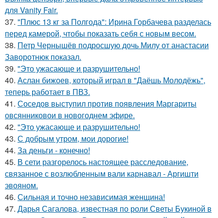
для Vanity Fair.
37.
"Плюс 13 кг за Полгода": Ирина Горбачева разделась
перед камерой, чтобы показать себя с новым весом.
38.
Петр Чернышёв подросшую дочь Милу от анастасии
Заворотнюк показал.
39.
"Это ужасающе и разрушительно!
40.
Аслан бижоев, который играл в "Даёшь Молодёжь",
теперь работает в ПВЗ.
41.
Соседов выступил против появления Маргариты
овсянниковои в новогоднем эфире.
42.
"Это ужасающе и разрушительно!
43.
С добрым утром, мои дорогие!
44.
За деньги - конечно!
45.
В сети разгорелось настоящее расследование,
связанное с возлюбленным вали карнавал - Аргишти
эвояном.
46.
Сильная и точно независимая женщина!
47.
Дарья Сагалова, известная по роли Светы Букиной в