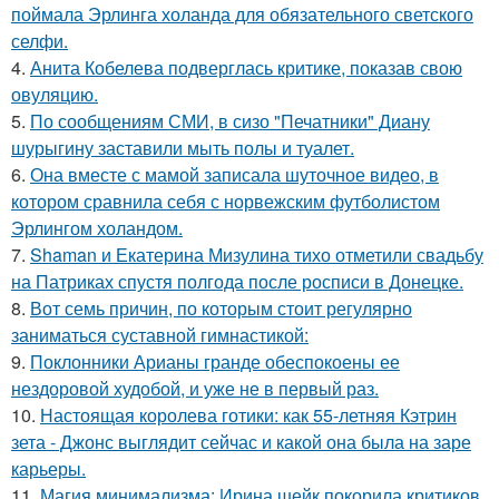
поймала Эрлинга холанда для обязательного светского
селфи.
4.
Анита Кобелева подверглась критике, показав свою
овуляцию.
5.
По сообщениям СМИ, в сизо "Печатники" Диану
шурыгину заставили мыть полы и туалет.
6.
Она вместе с мамой записала шуточное видео, в
котором сравнила себя с норвежским футболистом
Эрлингом холандом.
7.
Shaman и Екатерина Мизулина тихо отметили свадьбу
на Патриках спустя полгода после росписи в Донецке.
8.
Вот семь причин, по которым стоит регулярно
заниматься суставной гимнастикой:
9.
Поклонники Арианы гранде обеспокоены ее
нездоровой худобой, и уже не в первый раз.
10.
Настоящая королева готики: как 55-летняя Кэтрин
зета - Джонс выглядит сейчас и какой она была на заре
карьеры.
11.
Магия минимализма: Ирина шейк покорила критиков