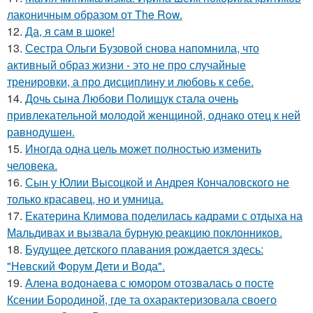
лаконичным образом от The Row.
12.
Да, я сам в шоке!
13.
Сестра Ольги Бузовой снова напомнила, что
активный образ жизни - это не про случайные
тренировки, а про дисциплину и любовь к себе.
14.
Дочь сына Любови Полищук стала очень
привлекательной молодой женщиной, однако отец к ней
равнодушен.
15.
Иногда одна цель может полностью изменить
человека.
16.
Сын у Юлии Высоцкой и Андрея Кончаловского не
только красавец, но и умница.
17.
Екатерина Климова поделилась кадрами с отдыха на
Мальдивах и вызвала бурную реакцию поклонников.
18.
Будущее детского плавания рождается здесь:
"Невский Форум Дети и Вода".
19.
Алена водонаева с юмором отозвалась о посте
Ксении Бородиной, где та охарактеризовала своего