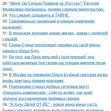
28.
"Меня так Сильно Травили за Этот нос": Евгения
Медведева призналась, почему сделала ринопластику.
29.
Что следует сохранять в ТАЙНЕ.
30.
Современные тенденции в одежде удивление
вызывают.
31.
В японском зоопарке новая звезда - макак с нелёгкой
судьбой.
32.
Сидни Суини продолжает продвигать свой бренд
нижнего белья Syrn.
33.
До того, как Лана дель рей стала певицей, она
работала моделью под своим настоящим именем лиззи
грант.
34.
В Москве на премьере Ольги Бузовой светская жизнь
вновь зажглась яркими красками.
35.
Поклонники старых добрых ситкомов могут
открывать шампанское - судя по всему, нас ждет
эпичное воссоединение любимых героев.
36.
"Я Хочу Детей ОТ ЙЕ" - новая жена канье уэста,
Бьянка цензори, впервые дала откровенное интервью