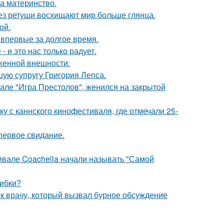
а материнство.
без ретуши восхищают мир больше глянца.
ой.
впервые за долгое время.
 и это нас только радует.
аженной внешности.
ую супругу Григория Лепса.
иале "Игра Престолов", женился на закрытой
у с каннского кинофестиваля, где отмечали 25-
первое свидание.
ивале Coachella начали называть "Самой
шибки?
 к врачу, который вызвал бурное обсуждение