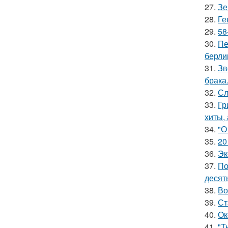
27.
Зе
28.
Ге
29.
58
30.
Пе
берли
31.
Зв
брака
32.
Сл
33.
Гр
хиты,
34.
"О
35.
20
36.
Эк
37.
По
десять
38.
Во
39.
Ст
40.
Ок
41.
"Т