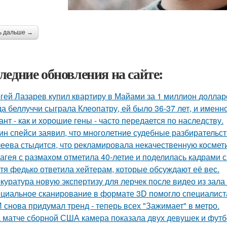
ь дальше →
ледние обновления на сайте:
гей Лазарев купил квартиру в Майами за 1 миллион доллар
да беллуччи сыграла Клеопатру, ей было 36-37 лет, и именн
ант - как и хорошие гены - часто передается по наследству.
ин спейси заявил, что многолетние судебные разбирательст
еева стыдится, что рекламировала некачественную космети
агея с размахом отметила 40-летие и поделилась кадрами с
тя федько ответила хейтерам, которые обсуждают её вес.
куратура новую экспертизу для лерчек после видео из зала
циальное сканирование в формате 3D помогло специалист
 снова придумал тренд - теперь всех "Зажимает" в метро.
 матче сборной США камера показала двух девушек и футб