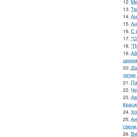
12.
Ми
13.
Тр
14.
Ан
15.
Ан
16.
С 
17.
"О
18.
"П
19.
Ай
церем
20.
До
летие
21.
Па
22.
Че
23.
Ав
Краси
24.
Хо
25.
Ан
среди
26.
Ви