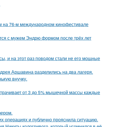
.
м на 76-м международном кинофестивале
тся с мужем Эндрю формом после трёх лет
ы, и на этот раз поводом стали не его мощные
дрея Аршавина разделились на два лагеря.
ькую внучку.
 утрачивает от 3 до 5% мышечной массы каждые
зером.
их операциях и публично прояснила ситуацию.
ия Никиты кологривого, который усомнился в её