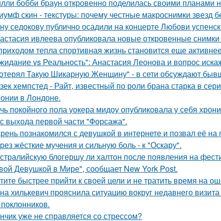
лли бобби браун откровенно поделилась своими планами н
иумф скин - текстуры: почему честные макроснимки звезд 
ну седокову публично осадили на концерте Любови успенск
астасия ивлеева опубликовала новые откровенные снимки 
приходом тепла спортивная жизнь становится еще активнее -
жидание vs Реальность": Анастасия Леонова и вопрос иск
отерял Такую Шикарную Женщину" - в сети обсуждают бывш
зек хемпстед - Райт, известный по роли брана старка в сер
онии в Лондоне.
чь покойного пола уокера мидоу опубликовала у себя хроник
 с выхода первой части "Форсажа".
рень познакомился с девушкой в интернете и позвал её на 
рез жёсткие мучения и сильную боль - к "Оскару".
стралийскую блогершу ли халтон после появления на фест
вой Девушкой в Мире", сообщает New York Post.
тите быстрее прийти к своей цели и не тратить время на о
на хилькевич прояснила ситуацию вокруг недавнего визита
 поклонников.
нчик уже не справляется со стрессом?