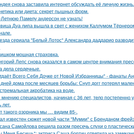
ндея снова заставила интернет обсуждать её личную жизнь
нетика или диета: секрет пышных форм.
-Летнюю Памелу андерсон не узнать!
вица Дуа липа вышла в свет с женихом Каллумом Тёрнеро
нале.
езда сериала "Белый Лотос" Александра даддарио разводи
.
ишком мощная страховка.
игорий Лепс снова оказался в самом центре внимания пресс
 а дела сердечные.
тдаёт Всего Себя Дочке от Новой Избранницы" - фанаты Ан
 дней дома после месяцев борьбы: Снуп догг потерял мален
стремальная акробатика на воде.
 мнению специалистов, начиная с 36 лет, тело постепенно
 лет.
т такого озорника мы … видим 85-.
ал известен сюжет новой части "Мумии" с Бренданом фрей
сана Самойлова решила разом пресечь слухи о пластическ
ы Меня Бесишь": актриса Саша бортич ответила на замечан