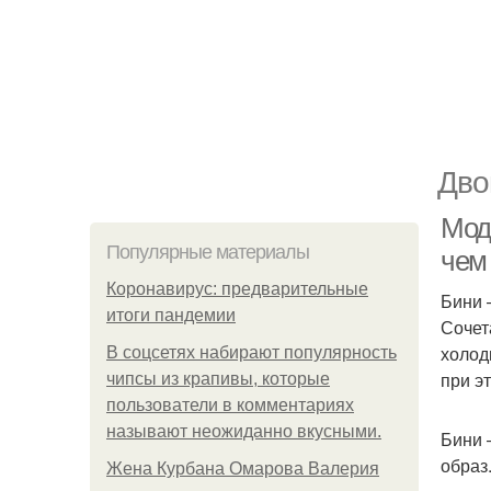
Дво
Мод
Популярные материалы
чем
Коронавирус: предварительные
Бини 
итоги пандемии
Сочет
холод
В соцсетях набирают популярность
при э
чипсы из крапивы, которые
пользователи в комментариях
называют неожиданно вкусными.
Бини 
образ
Жена Курбана Омарова Валерия