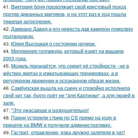
41.
Виктория боня продолжает свой крестовый поход
против диванных критиков, и на этот раз в ход пошла
тяжелая артиллерия.
42.
Дамиано Давид и его невеста дав камерон помолвку
подтвердили.
43.
Юлия Высоцкая о состоянии дочери.
44.
Миллионер голливуда, который ездит на машине
2003 года.
45.
Модель признаётся, что секрет её стройности - не в
жёстких диетах и изматывающих тренировках, а в
регулярном движении и осознанном образе жизни.
46.
Самбурская вышла на сцену и спокойно исполнила
свой хит так, будто поёт не "для Картинки", а для людей в
зале.
47.
"Это ужасающе и разрушительно!
48.
Парни устроили стрим по CS прямо на ходу в
прицепе на BMW и получили административку.
49.
Гастрит, отравление, язва дружно залетели в чат!