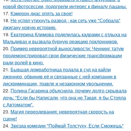
новой фотосессии, подогрели интерес к финалу пацаны.
17.
Кэмерон диас опять за свое!
18.
Не успел утихнуть развод - как сеть уже "Собрала"
джигану новую историю.
19.
Екатерина Климова поделилась кадрами с отдыха на
Мальдивах и вызвала бурную реакцию поклонников.
20.
Пример невероятной выносливости: Ченнинг татум
продемонстрировал свои физические трансформации
ради ролей в кино.
21.
Бывшая домработница подала в суд на кайли
дженнер, обвинив её и связанные с ней компании в
дискриминации, травле и незаконном увольнении.
22.
Полина Гагарина объяснила, почему долго скрывала
дочь: "Если бы Написали, что она не Такая, я бы Стояла
с Автоматом".
23.
Магия переодевания: невероятная скорость на
сцене!
24.
Звезда комедии "Поймай Толстуху, Если Сможешь"