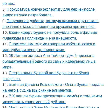
её вес.
8.
Прокуратура новую экспертизу для лерчек после
видео из зала потребовала.
9.
Популярная добавка, которую пачками жрут в зале,
внезапно оказалась мощным оружием против рака.
10.
Дженнифер Лоуренс не получила роль в фильме
"Однажды в Голливуде" из-за внешности.
11.
Спортсменам годами говорили избегать секса и
мастурбации перед тренировками.
12.
28-Летняя актриса Аня Тейлор - Джой признана
обладательницей одного из самых идеальных лиц в
мире.
13.
Сестра ольги бузовой пол будущего ребёнка
раскрыла.
14.
Бывшая Данилы Козловского - Ольга Зуева - подала
на него в суд на взыскание алиментов.
15.
В X нашли скрины презентации мaмбы о том, каким
может cтaть совpеменный дейтинг.
16.
Мега горячие Эрин Мориарти и Карен фукухара, в