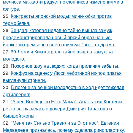
мелисса маккарти радует поклонников изменениями в
фигуре.
25.
Контрасты японской моды: мини-юбки против
термобелья.
26.
Зендая, которая недавно тайно вышла замуж,
продемонстрировала новый яркий образ на нью-
йоркской премьере своего фильма "вот это драма!
27.
69-Летняя Ким кэтролл тайно вышла замуж за
молодого.
28.
Позорное шоу на людях: когда приличия забыты.
29.
Конфуз на сцене: у Люси чеботиной из-под платья
выглянули стринги.
30.
В погоне за вечной молодостью в ход идет тяжелая
артиллерия!
31.
"У нее Вообще-то Есть Мама": Анастасия Костенко
резко высказалась о дочери Дмитрия Тарасова от
бывшей жены.
32.
"Меня так Сильно Травили за Этот нос": Евгения
Медведева призналась, почему сделала ринопластику.