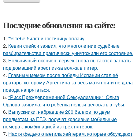
Последние обновления на сайте:
1.
"Я тебе билет и гостиницу оплачу.
2.
Кевин спейси заявил, что многолетние судебные
разбирательства практически уничтожили его состояние.
3.
Больничный окончен: лерчек снова пытаются загнать
под домашний арест из-за вояжа в питер.
4.
Главным мемом после победы Испании стал её
вратарь, которому Аргентина за весь матч почти не дала
повода напрягаться.
5.
"Риск Преждевременной Сексуализации": Ольга
Орлова заявила, что ребенка нельзя целовать в губы.
6.
Выпускники, набравшие 200 баллов по двум
предметам на ЕГЭ, получат красивые мобильные
номера с комбинацией из трёх пятёрок.
7.
Настя федько ответила хейтерам, которые обсуждают