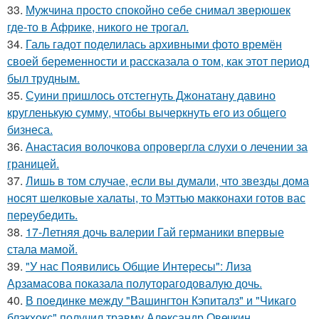
33.
Мужчина просто спокойно себе снимал зверюшек
где-то в Африке, никого не трогал.
34.
Галь гадот поделилась архивными фото времён
своей беременности и рассказала о том, как этот период
был трудным.
35.
Суини пришлось отстегнуть Джонатану давино
кругленькую сумму, чтобы вычеркнуть его из общего
бизнеса.
36.
Анастасия волочкова опровергла слухи о лечении за
границей.
37.
Лишь в том случае, если вы думали, что звезды дома
носят шелковые халаты, то Мэттью макконахи готов вас
переубедить.
38.
17-Летняя дочь валерии Гай германики впервые
стала мамой.
39.
"У нас Появились Общие Интересы": Лиза
Арзамасова показала полуторагодовалую дочь.
40.
В поединке между "Вашингтон Кэпиталз" и "Чикаго
блэкхокс" получил травму Александр Овечкин.